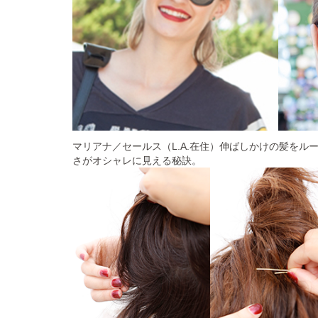
マリアナ／セールス（L.A.在住）伸ばしかけの髪をル
さがオシャレに見える秘訣。