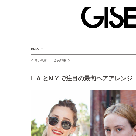
GISELe(ジ
ゼ
ル)
BEAUTY
前の記事
次の記事
投
稿
L.A.とN.Y.で注目の最旬ヘアアレンジ
ナ
ビ
ゲ
ー
シ
ョ
ン