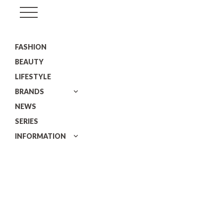
GISELe(ジ
ゼ
FASHION
ル)
BEAUTY
LIFESTYLE
BRANDS
NEWS
SERIES
INFORMATION