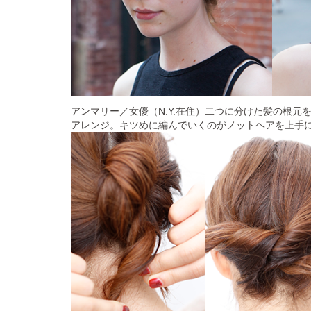
アンマリー／女優（N.Y.在住）二つに分けた髪の根元
アレンジ。キツめに編んでいくのがノットヘアを上手