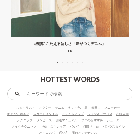
理想にこたえる新しさ「差がつくデニム」
( PR )
HOTTEST WORDS
キ
ー
スタイリスト
アウター
デニム
キレイ色
黒
着回し
スニーカー
ワ
明日なに着る？
スカートスタイル
スタイルアップ
シャツ＆ブラウス
私物公開
ー
テクニック
ワンピース
開運マニュアル
プロのおすすめ
シューズ
ド
メイクテクニック
小物
スキンケア
バッグ
羽織り
白
パンツスタイル
で
ハイコスパ
選び方
服のメンテナンス
検