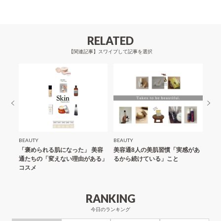
ビ
ゲ
ー
RELATED
シ
【関連記事】スワイプして記事を選択
ョ
ン
BEAUTY
BEAUTY
BEA
ップ
「褒められる肌になった」 美容
美容通8人の美肌習慣「実感があ
「思
た
通たちの「変えない理由がある」
るから続けている」こと
のプ
コスメ
タイ
RANKING
今日のランキング