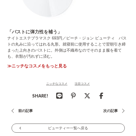
「バストに弾力性を補う」
ナイトエステブラマスク 693円／ピーチ・ジョン ビューティ バス
トの丸みに沿ってはれる丸形。就寝前に使用することで翌朝引き締
まった上向きのバストに。外側は不織布なのでそのまま服を着て
も、衣類が汚れずに済む。
≫ニッチなコスメをもっと見る
ニッチなコスメ
注目コスメ
SHARE!
投
前の記事
次の記事
稿
ナ
ビューティー一覧へ戻る