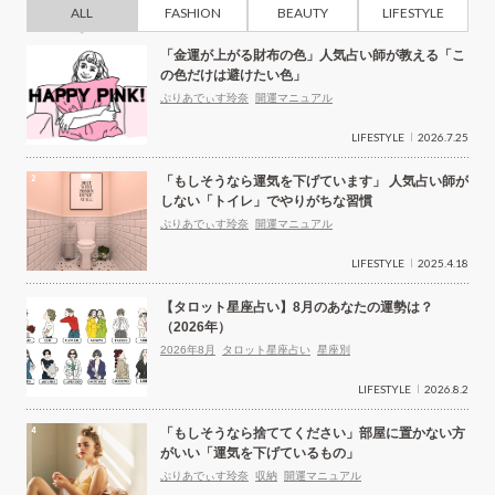
ALL
FASHION
BEAUTY
LIFESTYLE
「金運が上がる財布の色」人気占い師が教える「こ
の色だけは避けたい色」
ぷりあでぃす玲奈
開運マニュアル
LIFESTYLE
2026.7.25
「もしそうなら運気を下げています」 人気占い師が
しない「トイレ」でやりがちな習慣
ぷりあでぃす玲奈
開運マニュアル
LIFESTYLE
2025.4.18
【タロット星座占い】8月のあなたの運勢は？
（2026年）
2026年8月
タロット星座占い
星座別
LIFESTYLE
2026.8.2
「もしそうなら捨ててください」部屋に置かない方
がいい「運気を下げているもの」
ぷりあでぃす玲奈
収納
開運マニュアル