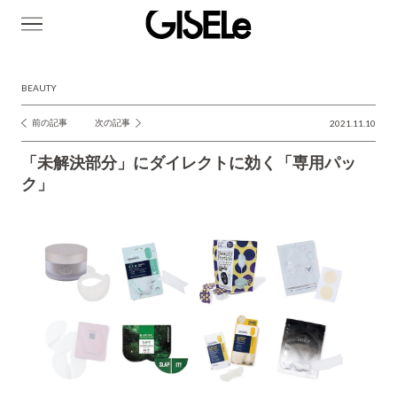
GISELe(ジ
ゼ
ル)
BEAUTY
前の記事
次の記事
2021.11.10
投
稿
「未解決部分」にダイレクトに効く「専用パッ
ナ
ク」
ビ
ゲ
ー
シ
ョ
ン