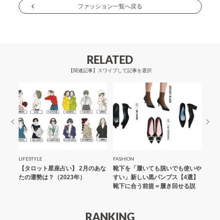
ナ
ファッション一覧へ戻る
ビ
ゲ
ー
RELATED
シ
【関連記事】スワイプして記事を選択
ョ
ン
LIFESTYLE
FASHION
FASH
題」
【タロット星座占い】 2月のあな
靴下を「履いても脱いでも使いや
「小
するコ
たの運勢は？（2023年）
すい」新しい黒パンプス【4選】
掛け
靴下に合う前提＝履き回せる説
てモ
RANKING