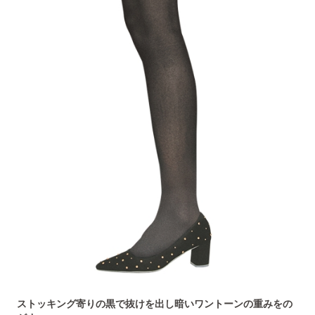
ストッキング寄りの黒で抜けを出し暗いワントーンの重みをの