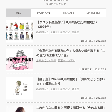
今日のランキング
ALL
FASHION
BEAUTY
LIFESTYLE
【タロット星座占い】8月のあなたの運勢は？
（2026年）
2026年8月
タロット星座占い
星座別
LIFESTYLE
2026.8.2
「金運が上がる財布の色」人気占い師が教える「こ
の色だけは避けたい色」
ぷりあでぃす玲奈
開運マニュアル
LIFESTYLE
2026.7.25
【獅子座】2026年8月の運勢｜「おめでとうござい
ます」最高の主役
2026年8月
タロット星座占い
獅子座
LIFESTYLE
2026.8.2
これからなに着る？ 可愛く着回せる「先のある服」