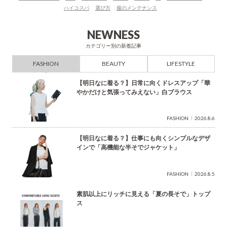
ハイコスパ
選び方
服のメンテナンス
検
索
NEWNESS
カテゴリー別の新着記事
FASHION
BEAUTY
LIFESTYLE
【明日なに着る？】日常に向くドレスアップ「華
やかだけと気張ってみえない」白ブラウス
FASHION
2026.8.6
【明日なに着る？】仕事にも向くシンプルなデザ
インで「高機能な半そでジャケット」
FASHION
2026.8.5
素肌以上にリッチに見える「夏の長そで」トップ
ス