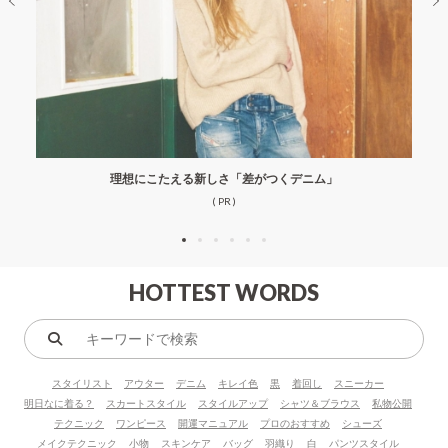
理想にこたえる新しさ「差がつくデニム」
( PR )
HOTTEST WORDS
キ
ー
スタイリスト
アウター
デニム
キレイ色
黒
着回し
スニーカー
ワ
明日なに着る？
スカートスタイル
スタイルアップ
シャツ＆ブラウス
私物公開
ー
テクニック
ワンピース
開運マニュアル
プロのおすすめ
シューズ
ド
メイクテクニック
小物
スキンケア
バッグ
羽織り
白
パンツスタイル
で