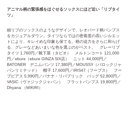
アニマル柄の緊張感をほぐせるソックスにほど近い「リブタイ
ツ」
細リブのソックスのようなデザインで、レオパード柄パンプス
をカジュアルダウン。タイツならではの密着度の高いシルエッ
トにより、キレイめな印象も保てる。柄の迫力をさらに和らげ
る、グレーなどあいまいな色を選ぶのがベスト。 グレーリブ
タイツ 1,760円／靴下屋（タビオ） メルトンコート 121,000
円／ebure（ebure GINZA SIX店） ニット 44,000円／
BATONER デニムパンツ 17,380円／MOUSSY（バロックジャ
パンリミテッド） 帽子 17,600円／IRIS47（フーブス） フー
プピアス 5,990円／バナナ・リパブリック バッグ 52,800円／
VASIC（ヴァジックジャパン） フラットパンプス 19,800円／
Dhyana.（MIKIRI）