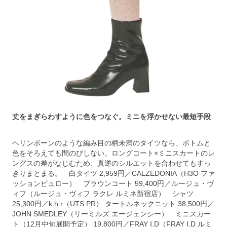
丈をまぎらわすように色をつなぐ。ミニを浮かせない最短手段
ヘリンボーンのような編み目の柄未満のタイツなら、ボトムと
色をそろえても間のびしない。ロングコート×ミニスカートのレ
ングスの差がなじむため、真逆のシルエットを合わせてもすっ
きりまとまる。 白タイツ 2,959円／CALZEDONIA（H3O ファ
ッションビュロー） ブラウンコート 59,400円／ルージュ・ヴ
ィフ（ルージュ・ヴィフ ラクレ ルミネ新宿店） シャツ
25,300円／k.h.r（UTS PR） タートルネックニット 38,500円／
JOHN SMEDLEY（リーミルズ エージェンシー） ミニスカー
ト（12月中旬展開予定） 19,800円／FRAY I.D（FRAY I.D ルミ