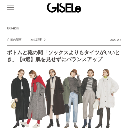
GISELe(ジ
ゼ
ル)
FASHION
前の記事
次の記事
2023.2.4
投
稿
ボトムと靴の間「ソックスよりもタイツがいいと
ナ
き」【6選】肌を見せずにバランスアップ
ビ
ゲ
ー
シ
ョ
ン