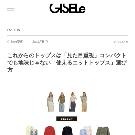
GISELe(ジ
ゼ
ル)
FASHION
前の記事
次の記事
2025.4.18
投
稿
これからのトップスは「見た目重視」コンパクト
ナ
でも地味じゃない「使えるニットトップス」選び
方
ビ
ゲ
ー
シ
ョ
ン