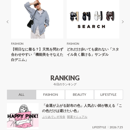
ン
FASHION
FASHION
FASH
「夏の
【明日なに着る？】天気を問わず
どれだけ歩いても疲れない「スタ
【明
合わせやすい「機能美をそなえた
イル良く履ける」サンダル
にス
白デニム」
ール
RANKING
今日のランキング
ALL
FASHION
BEAUTY
LIFESTYLE
「金運が上がる財布の色」人気占い師が教える「こ
の色だけは避けたい色」
ぷりあでぃす玲奈
開運マニュアル
LIFESTYLE
2026.7.25