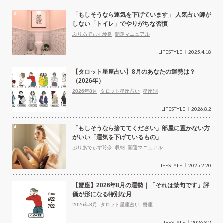
「もしそうなら運気を下げています」 人気占い師が
しない「トイレ」でやりがちな習慣
ぷりあでぃす玲奈
開運マニュアル
LIFESTYLE
2025.4.18
【タロット星座占い】8月のあなたの運勢は？
（2026年）
2026年8月
タロット星座占い
星座別
LIFESTYLE
2026.8.2
「もしそうなら捨ててください」部屋に置かない方
がいい「運気を下げているもの」
ぷりあでぃす玲奈
収納
開運マニュアル
LIFESTYLE
2025.2.20
【蟹座】2026年8月の運勢｜「それは禁句です」評
価が形になる特別な月
2026年8月
タロット星座占い
蟹座
LIFESTYLE
2026.8.2