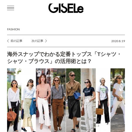
GISELe(ジ
ゼ
ル)
FASHION
前の記事
次の記事
2020.8.19
投
稿
海外スナップでわかる定番トップス「Tシャツ・
ナ
シャツ・ブラウス」の活用術とは？
ビ
ゲ
ー
シ
ョ
ン