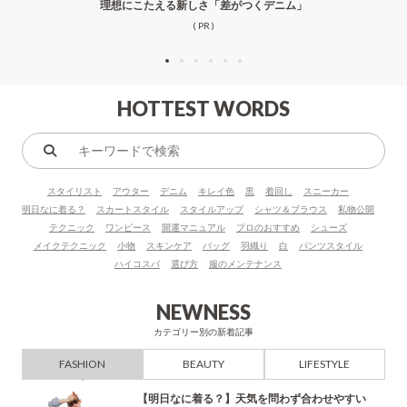
理想にこたえる新しさ「差がつくデニム」
( PR )
HOTTEST WORDS
キ
ー
スタイリスト
アウター
デニム
キレイ色
黒
着回し
スニーカー
ワ
明日なに着る？
スカートスタイル
スタイルアップ
シャツ＆ブラウス
私物公開
ー
テクニック
ワンピース
開運マニュアル
プロのおすすめ
シューズ
ド
メイクテクニック
小物
スキンケア
バッグ
羽織り
白
パンツスタイル
で
ハイコスパ
選び方
服のメンテナンス
検
索
NEWNESS
カテゴリー別の新着記事
FASHION
BEAUTY
LIFESTYLE
【明日なに着る？】天気を問わず合わせやすい