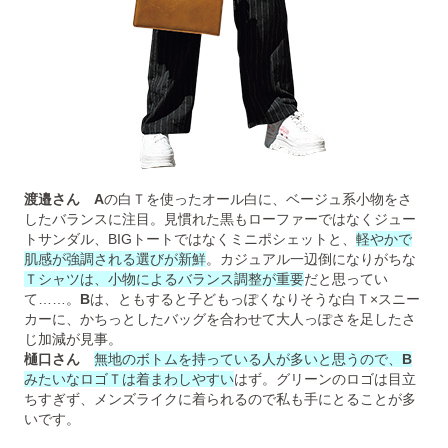
渡邉さん
A
の白Ｔを使ったオール白に、ベージュ系小物をさ
したバランスに注目。見慣れた黒もローファーではなくジュー
トサンダル、BIGトートではなくミニポシェットと、
軽やかで
肌感が強調される選びが新鮮
。カジュアル一辺倒になりがちな
Ｔシャツは、小物によるバランス調整が重要
だと思ってい
て……。
B
は、ともすると子どもっぽくなりそうな白Ｔ×スニー
カーに、かちっとしたバッグを合わせて大人っぽさを足したさ
じ加減が見事。
樋口さん
無地のボトムを持っている人が多いと思うので、
B
みたいなロゴＴは着まわしやすい
はず。グリーンのロゴは目立
ちすぎず、メンズライクに着られるので私も手にとることが多
いです。