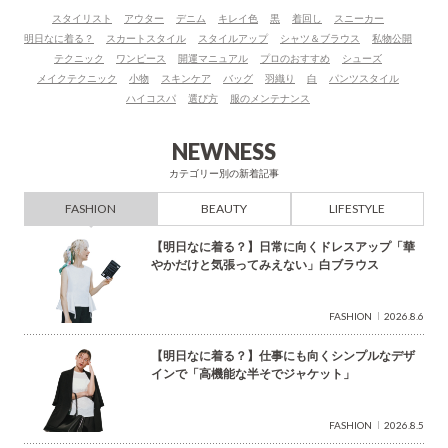
ー
スタイリスト
アウター
デニム
キレイ色
黒
着回し
スニーカー
ワ
明日なに着る？
スカートスタイル
スタイルアップ
シャツ＆ブラウス
私物公開
ー
テクニック
ワンピース
開運マニュアル
プロのおすすめ
シューズ
ド
メイクテクニック
小物
スキンケア
バッグ
羽織り
白
パンツスタイル
で
ハイコスパ
選び方
服のメンテナンス
検
索
NEWNESS
カテゴリー別の新着記事
FASHION
BEAUTY
LIFESTYLE
【明日なに着る？】日常に向くドレスアップ「華
やかだけと気張ってみえない」白ブラウス
FASHION
2026.8.6
【明日なに着る？】仕事にも向くシンプルなデザ
インで「高機能な半そでジャケット」
FASHION
2026.8.5