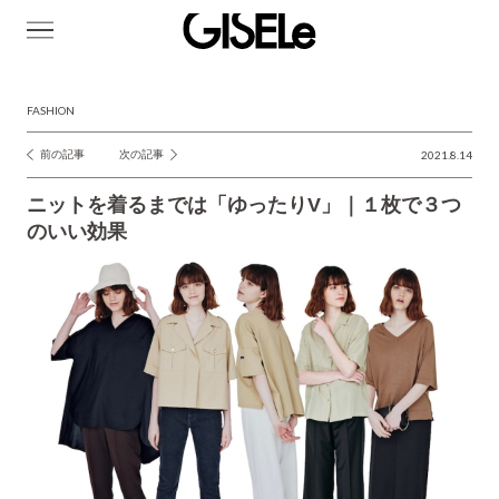
GISELe(ジ
ゼ
ル)
FASHION
前の記事
次の記事
2021.8.14
投
稿
ニットを着るまでは「ゆったりV」｜１枚で３つ
ナ
のいい効果
ビ
ゲ
ー
シ
ョ
ン