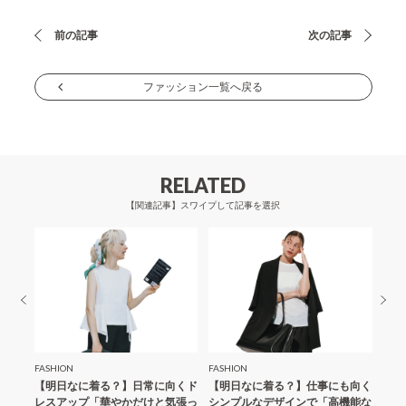
投
前の記事
次の記事
稿
ナ
ファッション一覧へ戻る
ビ
ゲ
ー
RELATED
シ
【関連記事】スワイプして記事を選択
ョ
ン
FASHION
FASHION
FASH
ップス
【明日なに着る？】日常に向くド
【明日なに着る？】仕事にも向く
素肌
カー
レスアップ「華やかだけと気張っ
シンプルなデザインで「高機能な
長そ