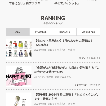
てみえない」白ブラウス
半そでジャケット」
RANKING
今日のランキング
ALL
FASHION
BEAUTY
LIFESTYLE
【タロット星座占い】8月のあなたの運勢は？
（2026年）
2026年8月
タロット星座占い
星座別
LIFESTYLE
2026.8.2
「金運が上がる財布の色」人気占い師が教える「こ
の色だけは避けたい色」
ぷりあでぃす玲奈
開運マニュアル
LIFESTYLE
2026.7.25
【獅子座】2026年8月の運勢｜「おめでとうござい
ます」最高の主役
2026年8月
タロット星座占い
獅子座