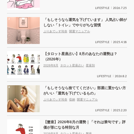
LIFESTYLE
2026.7.25
「もしそうなら運気を下げています」 人気占い師が
しない「トイレ」でやりがちな習慣
ぷりあでぃす玲奈
開運マニュアル
LIFESTYLE
2025.4.18
【タロット星座占い】8月のあなたの運勢は？
（2026年）
2026年8月
タロット星座占い
星座別
LIFESTYLE
2026.8.2
「もしそうなら捨ててください」部屋に置かない方
がいい「運気を下げているもの」
ぷりあでぃす玲奈
収納
開運マニュアル
LIFESTYLE
2025.2.20
【蟹座】2026年8月の運勢｜「それは禁句です」評
価が形になる特別な月
2026年8月
タロット星座占い
蟹座