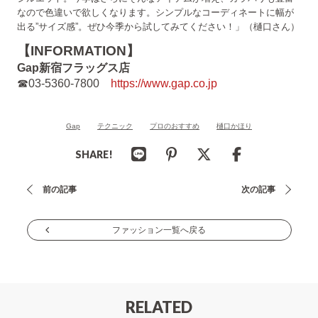
なので色違いで欲しくなります。シンプルなコーディネートに幅が
出る”サイズ感”。ぜひ今季から試してみてください！」（樋口さん）
【INFORMATION】
Gap新宿フラッグス店
☎03-5360-7800
https://www.gap.co.jp
Gap
テクニック
プロのおすすめ
樋口かほり
SHARE!
投
前の記事
次の記事
稿
ナ
ファッション一覧へ戻る
ビ
ゲ
ー
RELATED
シ