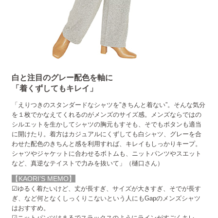
白と注目のグレー配色を軸に
「着くずしてもキレイ」
「えりつきのスタンダードなシャツを”きちんと着ない”。そんな気分
を１枚でかなえてくれるのがメンズのサイズ感。メンズならではの
シルエットを生かしてシャツの胸元もすそも、そでもボタンも適当
に開けたり。着方はカジュアルにくずしても白シャツ、グレーを合
わせた配色のきちんと感を利用すれば、キレイもしっかりキープ。
シャツやジャケットに合わせるボトムも、ニットパンツやスエット
など、真逆なテイストで力みを抜いて」（樋口さん）
【KAORI’S MEMO】
☑ゆるく着たいけど、丈が長すぎ、サイズが大きすぎ、そでが長す
ぎ、など
何となくしっくりこないという人にもGapのメンズシャツ
はおすすめ。
☑ニットパンツはまるでスラックスのようにラインがすごくキレ