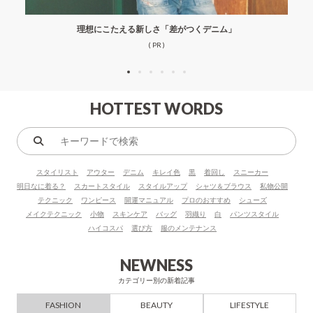
理想にこたえる新しさ「差がつくデニム」
( PR )
HOTTEST WORDS
キ
ー
スタイリスト
アウター
デニム
キレイ色
黒
着回し
スニーカー
ワ
明日なに着る？
スカートスタイル
スタイルアップ
シャツ＆ブラウス
私物公開
ー
テクニック
ワンピース
開運マニュアル
プロのおすすめ
シューズ
ド
メイクテクニック
小物
スキンケア
バッグ
羽織り
白
パンツスタイル
で
ハイコスパ
選び方
服のメンテナンス
検
索
NEWNESS
カテゴリー別の新着記事
FASHION
BEAUTY
LIFESTYLE