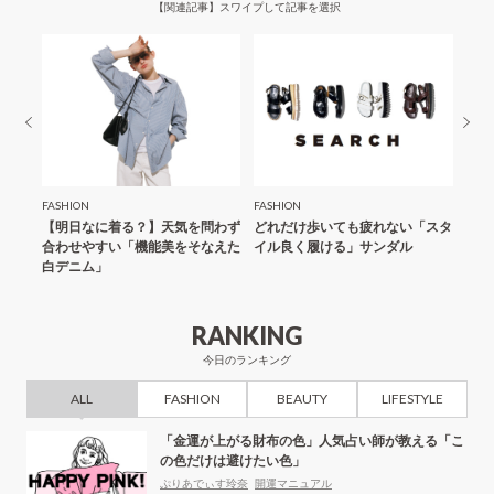
【関連記事】スワイプして記事を選択
ョ
ン
FASHION
FASHION
FASH
「夏の
【明日なに着る？】天気を問わず
どれだけ歩いても疲れない「スタ
【明
合わせやすい「機能美をそなえた
イル良く履ける」サンダル
にス
白デニム」
ール
RANKING
今日のランキング
ALL
FASHION
BEAUTY
LIFESTYLE
「金運が上がる財布の色」人気占い師が教える「こ
の色だけは避けたい色」
ぷりあでぃす玲奈
開運マニュアル