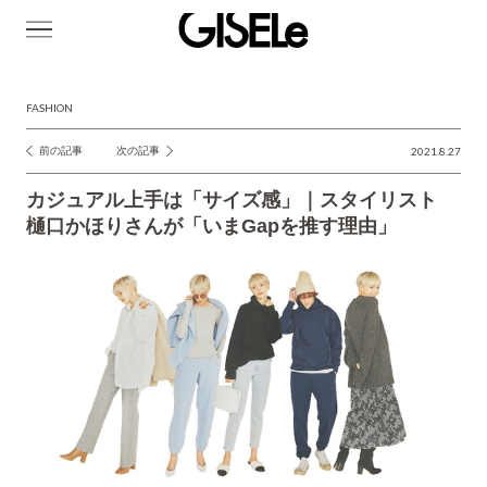
GISELe(ジ
ゼ
ル)
FASHION
前の記事
次の記事
2021.8.27
投
稿
カジュアル上手は「サイズ感」｜スタイリスト
ナ
樋口かほりさんが「いまGapを推す理由」
ビ
ゲ
ー
シ
ョ
ン