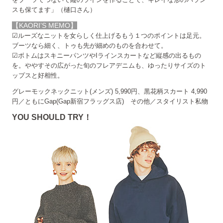
スも保てます」（樋口さん）
【KAORI’S MEMO】
☑ルーズなニットを女らしく仕上げるもう１つのポイントは足元。
ブーツなら細く、トゥも先が細めのものを合わせて。
☑ボトムはスキニーパンツやIラインスカートなど縦感の出るもの
を。ややすその広がった旬のフレアデニムも、ゆったりサイズのト
ップスと好相性。
グレーモックネックニット(メンズ) 5,990円、黒花柄スカート 4,990
円／ともにGap(Gap新宿フラッグス店) その他／スタイリスト私物
YOU SHOULD TRY！