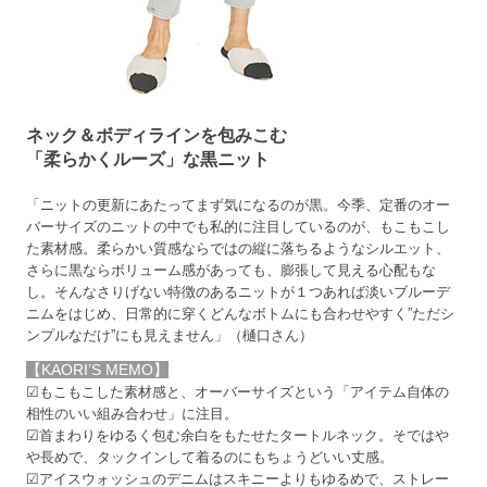
ネック＆ボディラインを包みこむ
「柔らかくルーズ」な黒ニット
「ニットの更新にあたってまず気になるのが黒。今季、定番のオー
バーサイズのニットの中でも私的に注目しているのが、もこもこし
た素材感。柔らかい質感ならではの縦に落ちるようなシルエット、
さらに黒ならボリューム感があっても、膨張して見える心配もな
し。そんなさりげない特徴のあるニットが１つあれば淡いブルーデ
ニムをはじめ、日常的に穿くどんなボトムにも合わせやすく”ただシ
ンプルなだけ”にも見えません」（樋口さん）
【KAORI’S MEMO】
☑もこもこした素材感と、オーバーサイズという「アイテム自体の
相性のいい組み合わせ」に注目。
☑首まわりをゆるく包む余白をもたせたタートルネック。そではや
や長めで、タックインして着るのにもちょうどいい丈感。
☑アイスウォッシュのデニムはスキニーよりもゆるめで、ストレー