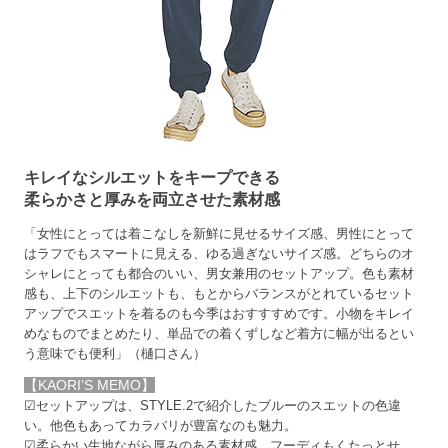
キレイなシルエットをキープできる
柔らかさと厚みを両立させた素材感
「女性にとっては着こなしを新鮮に見せるサイズ感、男性にとって
はラフでもスマートに見える、ゆる過ぎないサイズ感。どちらのオ
シャレにとっても都合のいい、男女兼用のセットアップ。色も素材
感も、上下のシルエットも、もとからバランスがとれているセット
アップでスエットを着るのも今季はおすすすめです。小物をキレイ
めなものでまとめたり、単品での着くずしなど着方に幅が出るとい
う意味でも便利」（樋口さん）
【KAORI’S MEMO】
☑セットアップは、STYLE.2で紹介したブルーのスエットの色違
い。他色もあってカラバリが豊富なのも魅力。
☑柔らかい生地ながら厚みのある素材感。フーディもくたっとせ