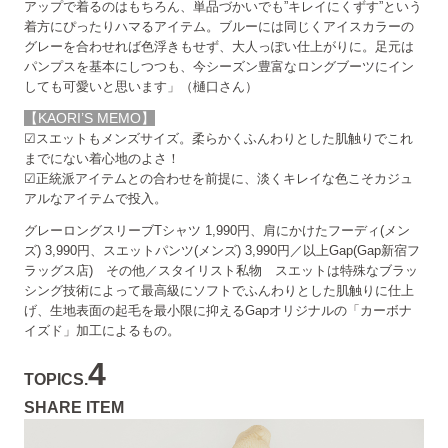
アップで着るのはもちろん、単品づかいでも”キレイにくずす”という
着方にぴったりハマるアイテム。ブルーには同じくアイスカラーの
グレーを合わせれば色浮きもせず、大人っぽい仕上がりに。足元は
パンプスを基本にしつつも、今シーズン豊富なロングブーツにイン
しても可愛いと思います」（樋口さん）
【KAORI’S MEMO】
☑スエットもメンズサイズ。柔らかくふんわりとした肌触りでこれ
までにない着心地のよさ！
☑正統派アイテムとの合わせを前提に、淡くキレイな色こそカジュ
アルなアイテムで投入。
グレーロングスリーブTシャツ 1,990円、肩にかけたフーディ(メン
ズ) 3,990円、スエットパンツ(メンズ) 3,990円／以上Gap(Gap新宿フ
ラッグス店) その他／スタイリスト私物
スエットは特殊なブラッ
シング技術によって最高級にソフトでふんわりとした肌触りに仕上
げ、生地表面の起毛を最小限に抑えるGapオリジナルの「カーボナ
イズド」加工によるもの。
4
TOPICS.
SHARE ITEM