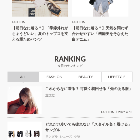
FASHION
FASHION
FASH
も向く
【明日なに着る？】「季節外れが
【明日なに着る？】天気を問わず
どれ
機能な
ちょうどいい」夏のトップスを支
合わせやすい「機能美をそなえた
イル
える重ためパンツ
白デニム」
RANKING
今日のランキング
ALL
FASHION
BEAUTY
LIFESTYLE
これからなに着る？ 可愛く着回せる「先のある服」
選び方
FASHION
2026.6.10
どれだけ歩いても疲れない「スタイル良く履ける」
サンダル
サンダル
シューズ
小物