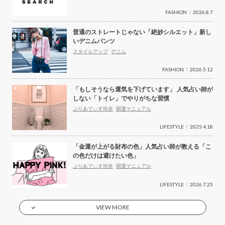
FASHION
2026.8.7
普通のストレートじゃない「絶妙シルエット」新し
いデニムパンツ
スタイルアップ
デニム
FASHION
2026.5.12
「もしそうなら運気を下げています」 人気占い師が
しない「トイレ」でやりがちな習慣
ぷりあでぃす玲奈
開運マニュアル
LIFESTYLE
2025.4.18
「金運が上がる財布の色」人気占い師が教える「こ
の色だけは避けたい色」
ぷりあでぃす玲奈
開運マニュアル
LIFESTYLE
2026.7.25
VIEW MORE