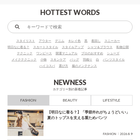
HOTTEST WORDS
キ
ー
スタイリスト
アウター
デニム
キレイ色
黒
着回し
スニーカー
ワ
明日なに着る？
スカートスタイル
スタイルアップ
シャツ＆ブラウス
私物公開
ー
テクニック
ワンピース
開運マニュアル
プロのおすすめ
シューズ
ド
メイクテクニック
小物
スキンケア
バッグ
羽織り
白
パンツスタイル
で
ハイコスパ
選び方
服のメンテナンス
検
索
NEWNESS
カテゴリー別の新着記事
FASHION
BEAUTY
LIFESTYLE
【明日なに着る？】「季節外れがちょうどいい」
夏のトップスを支える重ためパンツ
FASHION
2026.8.9