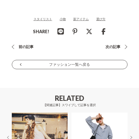
スタイリスト
小物
新アイテム
選び方
SHARE!
投
前の記事
次の記事
稿
ナ
ファッション一覧へ戻る
ビ
ゲ
ー
RELATED
シ
【関連記事】スワイプして記事を選択
ョ
ン