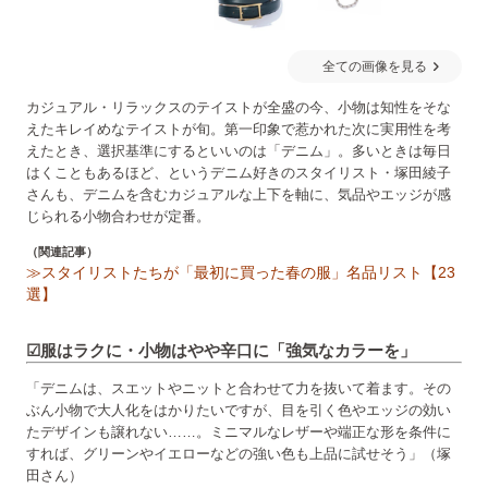
全ての画像を見る
カジュアル・リラックスのテイストが全盛の今、小物は知性をそな
えたキレイめなテイストが旬。第一印象で惹かれた次に実用性を考
えたとき、選択基準にするといいのは「デニム」。多いときは毎日
はくこともあるほど、というデニム好きのスタイリスト・塚田綾子
さんも、デニムを含むカジュアルな上下を軸に、気品やエッジが感
じられる小物合わせが定番。
（関連記事）
≫スタイリストたちが「最初に買った春の服」名品リスト【23
選】
☑服はラクに・小物はやや辛口に「強気なカラーを」
「デニムは、スエットやニットと合わせて力を抜いて着ます。その
ぶん小物で大人化をはかりたいですが、目を引く色やエッジの効い
たデザインも譲れない……。ミニマルなレザーや端正な形を条件に
すれば、グリーンやイエローなどの強い色も上品に試せそう」（塚
田さん）