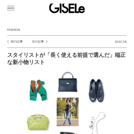
GISELe(ジ
ゼ
ル)
FASHION
前の記事
次の記事
2022.3.8
投
稿
スタイリストが「長く使える前提で選んだ」端正
ナ
な新小物リスト
ビ
ゲ
ー
シ
ョ
ン