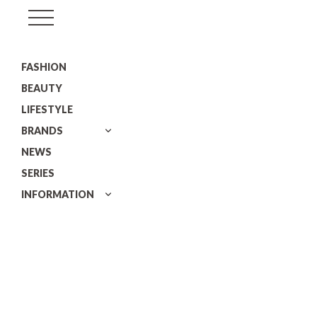
GISELe(ジ
ゼ
FASHION
ル)
BEAUTY
LIFESTYLE
BRANDS
NEWS
SERIES
INFORMATION