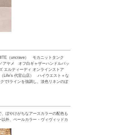
HITE（uncrave） モカニットタンク
00円／アヤメ オフ白ギャザーハンドルバッ
ーズ エルティーディ オンラインストア
（Life’s 代官山店） ハイウエスト＋な
クでIラインを強調し、淡色リネンのぼ
で、ぼやけがちなアースカラーの配色も
ー以外、ペールカラー・ヴィヴィッドカ