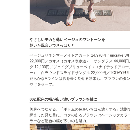
やさしいモカと薄いベージュのワントーンを
乾いた風合いでさっぱりと
ベージュリネンマーメイドスカート 24,970円／uncrave W
22,000円／カオス（カオス表参道） サングラス 44,0
グ 12,100円／ジェイダブリューペイ（ユナイテッドアロ
ー） 白ラウンドスライドサンダル 22,000円／TODAYFUL
だらかなAラインは脚を長く見せる効果も。ブラウンのタン
やけをセーブ。
002.配色の幅が広い濃いブラウンを軸に
美脚へつながる、「ボトムの色をいちばん濃くする」法則
締まった見た目に。コクのあるブラウンはベーシックカラ
ラーなど配色の幅が広いのも魅力。