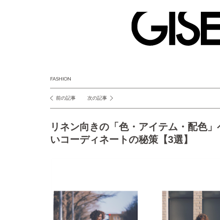
GISELe(ジ
ゼ
ル)
FASHION
前の記事
次の記事
投
稿
リネン向きの「色・アイテム・配色」
ナ
いコーディネートの秘策【3選】
ビ
ゲ
ー
シ
ョ
ン