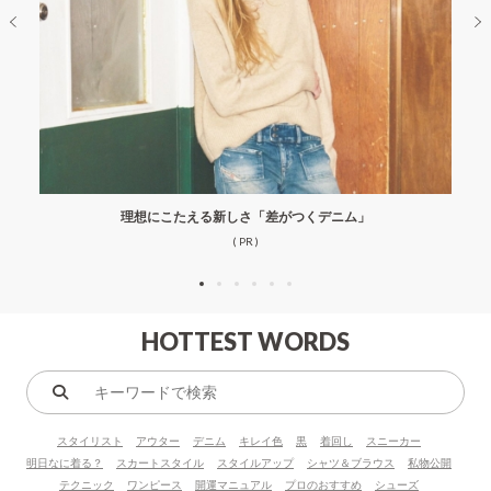
理想にこたえる新しさ「差がつくデニム」
( PR )
HOTTEST WORDS
キ
ー
スタイリスト
アウター
デニム
キレイ色
黒
着回し
スニーカー
ワ
明日なに着る？
スカートスタイル
スタイルアップ
シャツ＆ブラウス
私物公開
ー
テクニック
ワンピース
開運マニュアル
プロのおすすめ
シューズ
ド