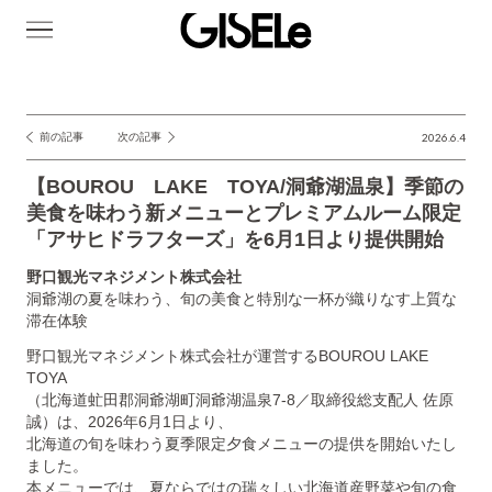
GISELe(ジ
ゼ
ル)
前の記事
次の記事
2026.6.4
投
稿
【BOUROU LAKE TOYA/洞爺湖温泉】季節の
ナ
美食を味わう新メニューとプレミアムルーム限定
「アサヒドラフターズ」を6月1日より提供開始
ビ
ゲ
野口観光マネジメント株式会社
洞爺湖の夏を味わう、旬の美食と特別な一杯が織りなす上質な
ー
滞在体験
シ
野口観光マネジメント株式会社が運営するBOUROU LAKE
ョ
TOYA
（北海道虻田郡洞爺湖町洞爺湖温泉7-8／取締役総支配人 佐原
ン
誠）は、2026年6月1日より、
北海道の旬を味わう夏季限定夕食メニューの提供を開始いたし
ました。
本メニューでは、夏ならではの瑞々しい北海道産野菜や旬の食