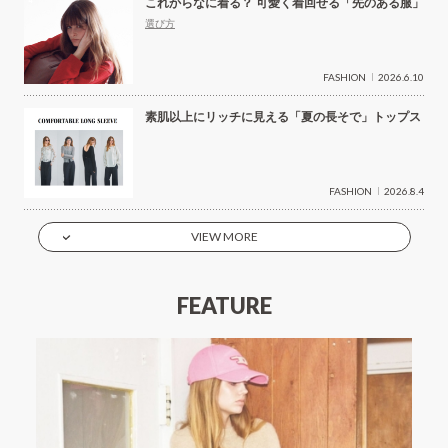
これからなに着る？ 可愛く着回せる「先のある服」
選び方
FASHION
2026.6.10
素肌以上にリッチに見える「夏の長そで」トップス
FASHION
2026.8.4
VIEW MORE
FEATURE