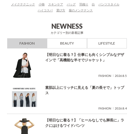
メイクテクニック
小物
スキンケア
バッグ
羽織り
白
パンツスタイル
で
ハイコスパ
選び方
服のメンテナンス
検
索
NEWNESS
カテゴリー別の新着記事
FASHION
BEAUTY
LIFESTYLE
【明日なに着る？】仕事にも向くシンプルなデザ
インで「高機能な半そでジャケット」
FASHION
2026.8.5
素肌以上にリッチに見える「夏の長そで」トップ
ス
FASHION
2026.8.4
【明日なに着る？】「ヒールなしでも脚長に」ラ
クにはけるワイドパンツ