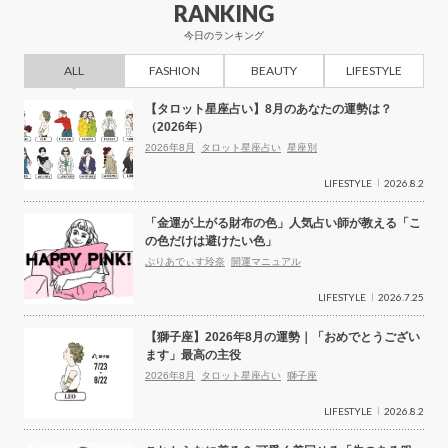
RANKING
シ
今日のランキング
ョ
ALL
FASHION
BEAUTY
LIFESTYLE
ン
【タロット星座占い】8月のあなたの運勢は？
（2026年）
2026年8月
タロット星座占い
星座別
LIFESTYLE
2026.8.2
「金運が上がる財布の色」人気占い師が教える「こ
の色だけは避けたい色」
ぷりあでぃす玲奈
開運マニュアル
LIFESTYLE
2026.7.25
【獅子座】2026年8月の運勢｜「おめでとうござい
ます」最高の主役
2026年8月
タロット星座占い
獅子座
LIFESTYLE
2026.8.2