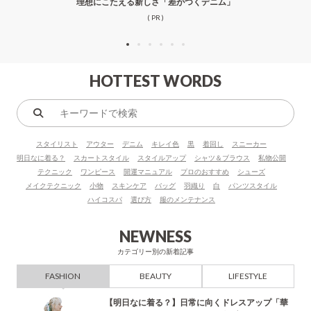
理想にこたえる新しさ「差がつくデニム」
( PR )
HOTTEST WORDS
キ
ー
スタイリスト
アウター
デニム
キレイ色
黒
着回し
スニーカー
ワ
明日なに着る？
スカートスタイル
スタイルアップ
シャツ＆ブラウス
私物公開
ー
テクニック
ワンピース
開運マニュアル
プロのおすすめ
シューズ
ド
メイクテクニック
小物
スキンケア
バッグ
羽織り
白
パンツスタイル
で
ハイコスパ
選び方
服のメンテナンス
検
索
NEWNESS
カテゴリー別の新着記事
FASHION
BEAUTY
LIFESTYLE
【明日なに着る？】日常に向くドレスアップ「華