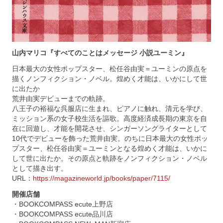
山内マリコ『すべてのことはメッセージ 小説ユーミン』
日本最大の女性ポップスター、松任谷由実＝ユーミンの原点を
描くノンフィクション・ノベル。煌めく才能は、いかにして世
に出たか
荒井由実デビューまでの軌跡。
八王子の裕福な呉服店に生まれ、ピアノに触れ、清元を学び、
ミッション系の女子校生活を謳歌。高度経済成長期の東京を自
在に回遊し、才能を開花させ、シンガーソングライターとして
10代でデビューを飾った荒井由実。のちに日本最大の女性ポッ
プスター、松任谷由実＝ユーミンとなる煌めく才能は、いかに
して世に出たか。その原点と軌跡をノンフィクション・ノベル
として描き出す。
URL：
https://magazineworld.jp/books/paper/7115/
開催店舗
・BOOKCOMPASS ecute上野店
・BOOKCOMPASS ecute品川店