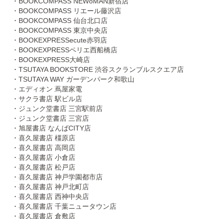
・BOOKCOMPASS NEWoMAN新宿店
・BOOKCOMPASS リエール藤沢店
・BOOKCOMPASS 仙台北口店
・BOOKCOMPASS 東京中央店
・BOOKEXPRESSecute赤羽店
・BOOKEXPRESSペリエ西船橋店
・BOOKEXPRESS大崎店
・TSUTAYA BOOKSTORE 渋谷スクランブルスクエア店
・TSUTAYA WAY ガーデンパーク和歌山
・エディオン 蔦屋家電
・サクラ書店 駅ビル店
・ジュンク堂書店 三宮駅前店
・ジュンク堂書店 三宮店
・旭屋書店 なんばCITY店
・喜久屋書店 橿原店
・喜久屋書店 高岡店
・喜久屋書店 小倉店
・喜久屋書店 松戸店
・喜久屋書店 神戸学園都市店
・喜久屋書店 神戸北町店
・喜久屋書店 西神中央店
・喜久屋書店 千葉ニュータウン店
・喜久屋書店 倉敷店