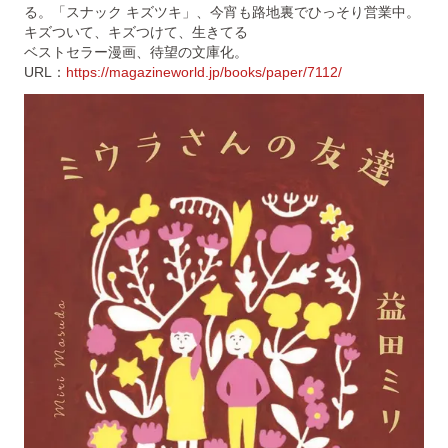
る。「スナック キズツキ」、今宵も路地裏でひっそり営業中。
キズついて、キズつけて、生きてる
ベストセラー漫画、待望の文庫化。
URL：
https://magazineworld.jp/books/paper/7112/