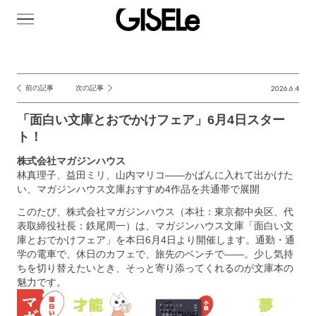
GISELe(ジ
ゼ
ル)
前の記事
次の記事
2026.6.4
投
稿
「面白い文庫とおでかけフェア」6月4日スター
ナ
ト！
ビ
株式会社マガジンハウス
ゲ
林真理子、益田ミリ、山内マリコ――かばんに入れて出かけた
い、マガジンハウス文庫おすすめ4作品を共通帯で展開
ー
このたび、株式会社マガジンハウス（本社：東京都中央区、代
シ
表取締役社長：鉄尾周一）は、マガジンハウス文庫「面白い文
ョ
庫とおでかけフェア」を本日6月4日より開催します。通勤・通
学の電車で、休日のカフェで、旅先のベンチで――。少し気持
ン
ちを切り替えたいとき、そっと寄り添ってくれるのが文庫本の
魅力です。