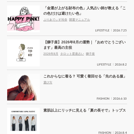
「金運が上がる財布の色」人気占い師が教える「こ
の色だけは避けたい色」
ぷりあでぃす玲奈
開運マニュアル
LIFESTYLE
2026.7.25
【獅子座】2026年8月の運勢｜「おめでとうござい
ます」最高の主役
2026年8月
タロット星座占い
獅子座
LIFESTYLE
2026.8.2
これからなに着る？ 可愛く着回せる「先のある服」
選び方
FASHION
2026.6.10
素肌以上にリッチに見える「夏の長そで」トップス
FASHION
2026.8.4