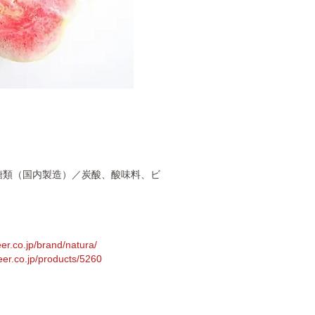
糖類（国内製造）／炭酸、酸味料、ビ
er.co.jp/brand/natura/
eer.co.jp/products/5260