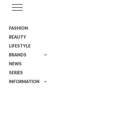
GISELe(ジ
ゼ
FASHION
ル)
BEAUTY
LIFESTYLE
BRANDS
NEWS
SERIES
INFORMATION