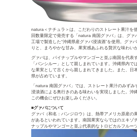
natura＜ナチュラ＞は、こだわりのストレート果汁
回数量限定で発売する「natura 南国グァバ」は、
工場で製造した“沖縄県産グァバ浸漬酒”を使用。グァ
りと、まろやかな甘み、果実感あふれる贅沢な味わい
グァバは、パイナップルやマンゴーと並ぶ南国を代表
「バンシルー」として親しまれています。沖縄県内で
な果実として古くから親しまれてきました。また、日
県が占めています。
「natura 南国グァバ」では、ストレート果汁のみ
浸漬酒による奥行きのある味わいを実現しました。沖
この機会にぜひお楽しみください。
■グァバについて
グァバ（和名：バンジロウ）は、熱帯アメリカ原産の果
があるといわれています。南国果実ならではのエキゾ
ナップルやマンゴーと並ぶ代表的なトロピカルフルー