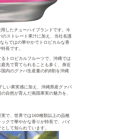
を使用したチューハイブランドです。今
グァバのストレート果汁に加え、当社名護
バならではの華やかでトロピカルな香
が特長です。
するトロピカルフルーツで、沖縄では
は庭先で育てられることも多く、身近
本国内のグァバ生産量の約8割を沖縄
ずみずしい果実感に加え、沖縄県産グァバ
縄の自然が育んだ南国果実の魅力を、
実で、世界では160種類以上の品種
チックで華やかな香りが特長で、パイ
ツとして知られています。