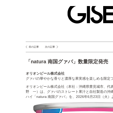
GISELe(ジ
ゼ
ル)
前の記事
次の記事
投
稿
「natura 南国グァバ」数量限定発売
ナ
ビ
オリオンビール株式会社
ゲ
グァバの華やかな香りと濃厚な果実感を楽しめる限定
ー
オリオンビール株式会社（本社：沖縄県豊見城市、代表取
野 一）は、グァバのストレート果汁と自社製造の沖
シ
ハイ「natura 南国グァバ」を、2026年6月23日（
ョ
ン