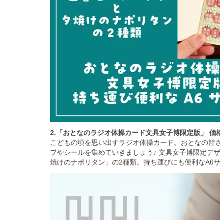
2.「おとなのラジオ体操カード文具女子博限定版」 価
こどもの頃を思い出すラジオ体操カード。おとなの皆
プやシールを集めていきましょう♪ 文具女子博限定デ
焼けのナポリタン」の2種類。持ち運びにも便利なA6