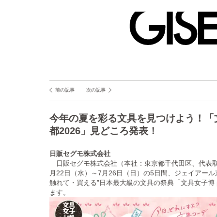
GISELe(ジ
ゼ
ル)
前の記事
次の記事
投
稿
今年の夏を彩る文具を見つけよう！「文具女
ナ
都2026」見どころ発表！
ビ
ゲ
日販セグモ株式会社
日販セグモ株式会社（本社：東京都千代田区、代表取締
ー
月22日（水）～7月26日（日）の5日間、ジェイアール
シ
触れて・買える”日本最大級の文具の祭典「文具女子博 pop
ます。
ョ
ン