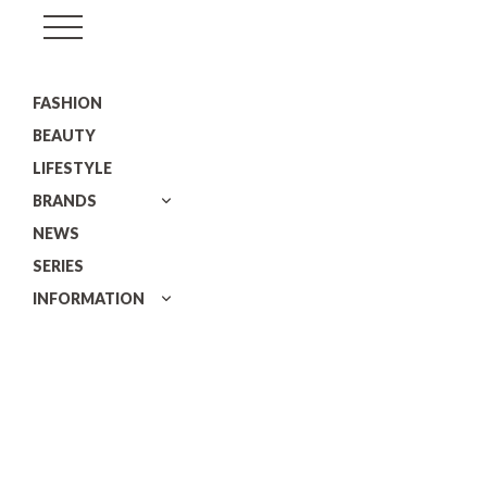
GISELe(ジ
ゼ
FASHION
ル)
BEAUTY
LIFESTYLE
BRANDS
NEWS
SERIES
INFORMATION