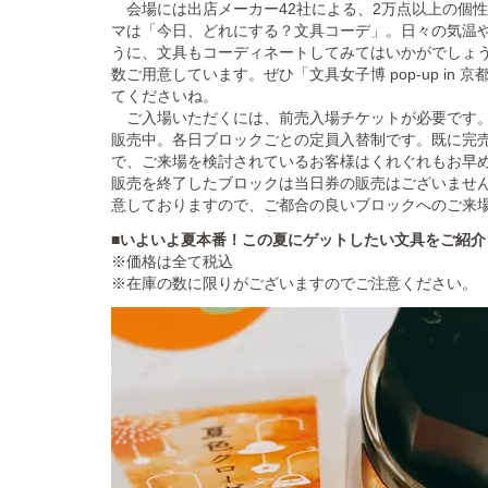
会場には出店メーカー42社による、2万点以上の個
マは「今日、どれにする？文具コーデ」。日々の気温
うに、文具もコーディネートしてみてはいかがでしょ
数ご用意しています。ぜひ「文具女子博 pop-up in 
てくださいね。
ご入場いただくには、前売入場チケットが必要です。
販売中。各日ブロックごとの定員入替制です。既に完
で、ご来場を検討されているお客様はくれぐれもお早
販売を終了したブロックは当日券の販売はございませ
意しておりますので、ご都合の良いブロックへのご来
■
いよいよ夏本番！この夏にゲットしたい文具をご紹介
※価格は全て税込
※在庫の数に限りがございますのでご注意ください。