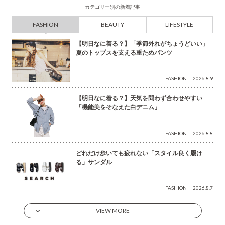
カテゴリー別の新着記事
FASHION
BEAUTY
LIFESTYLE
【明日なに着る？】「季節外れがちょうどいい」
夏のトップスを支える重ためパンツ
FASHION
2026.8.9
【明日なに着る？】天気を問わず合わせやすい
「機能美をそなえた白デニム」
FASHION
2026.8.8
どれだけ歩いても疲れない「スタイル良く履け
る」サンダル
FASHION
2026.8.7
VIEW MORE