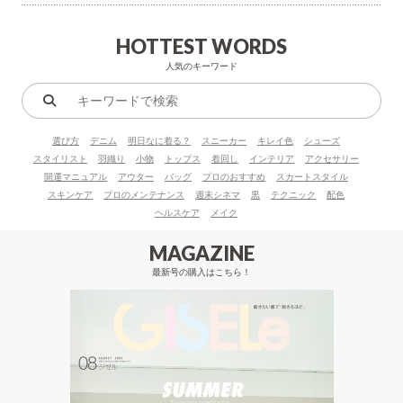
HOTTEST WORDS
人気のキーワード
キ
ー
選び方
デニム
明日なに着る？
スニーカー
キレイ色
シューズ
ワ
スタイリスト
羽織り
小物
トップス
着回し
インテリア
アクセサリー
ー
開運マニュアル
アウター
バッグ
プロのおすすめ
スカートスタイル
ド
スキンケア
プロのメンテナンス
週末シネマ
黒
テクニック
配色
で
ヘルスケア
メイク
検
索
MAGAZINE
最新号の購入はこちら！