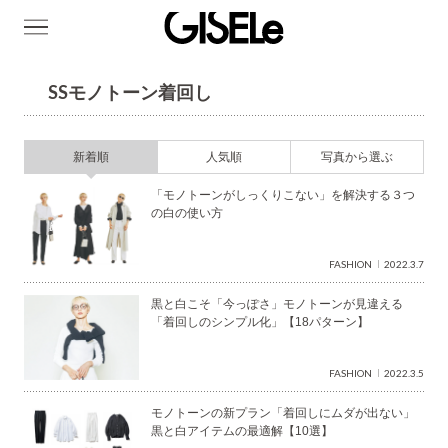
GISELe(ジ
ゼ
SSモノトーン着回し
ル)
新着順
人気順
写真から選ぶ
「モノトーンがしっくりこない」を解決する３つ
の白の使い方
FASHION
2022.3.7
黒と白こそ「今っぽさ」モノトーンが見違える
「着回しのシンプル化」【18パターン】
FASHION
2022.3.5
モノトーンの新プラン「着回しにムダが出ない」
黒と白アイテムの最適解【10選】