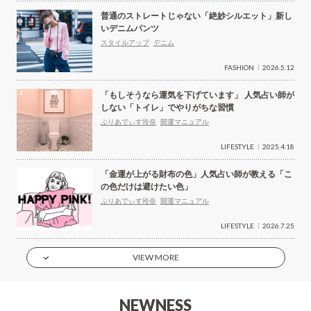
普通のストレートじゃない「絶妙シルエット」新し
いデニムパンツ
スタイルアップ
デニム
FASHION
2026.5.12
「もしそうなら運気を下げています」 人気占い師が
しない「トイレ」でやりがちな習慣
ぷりあでぃす玲奈
開運マニュアル
LIFESTYLE
2025.4.18
「金運が上がる財布の色」人気占い師が教える「こ
の色だけは避けたい色」
ぷりあでぃす玲奈
開運マニュアル
LIFESTYLE
2026.7.25
VIEW MORE
NEWNESS