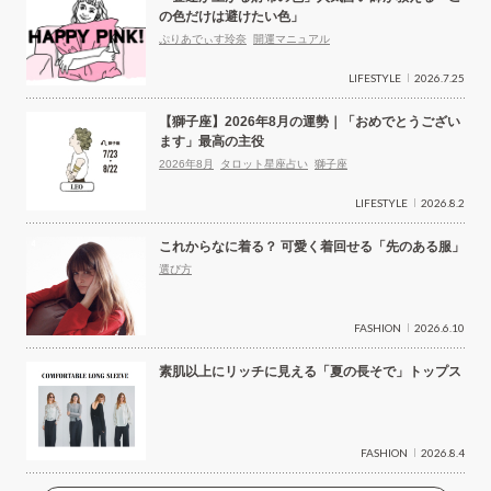
の色だけは避けたい色」
ぷりあでぃす玲奈
開運マニュアル
LIFESTYLE
2026.7.25
【獅子座】2026年8月の運勢｜「おめでとうござい
ます」最高の主役
2026年8月
タロット星座占い
獅子座
LIFESTYLE
2026.8.2
これからなに着る？ 可愛く着回せる「先のある服」
選び方
FASHION
2026.6.10
素肌以上にリッチに見える「夏の長そで」トップス
FASHION
2026.8.4