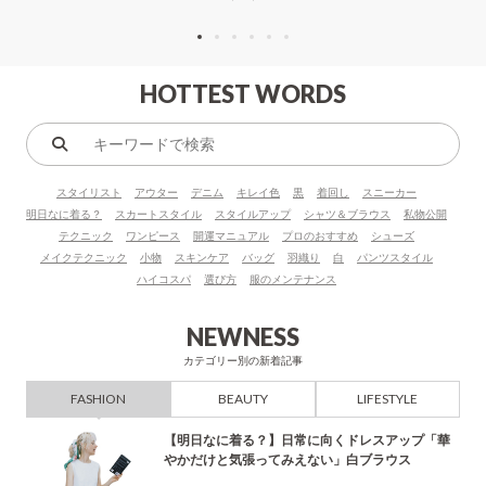
HOTTEST WORDS
キ
ー
スタイリスト
アウター
デニム
キレイ色
黒
着回し
スニーカー
ワ
明日なに着る？
スカートスタイル
スタイルアップ
シャツ＆ブラウス
私物公開
ー
テクニック
ワンピース
開運マニュアル
プロのおすすめ
シューズ
ド
メイクテクニック
小物
スキンケア
バッグ
羽織り
白
パンツスタイル
で
ハイコスパ
選び方
服のメンテナンス
検
索
NEWNESS
カテゴリー別の新着記事
FASHION
BEAUTY
LIFESTYLE
【明日なに着る？】日常に向くドレスアップ「華
やかだけと気張ってみえない」白ブラウス