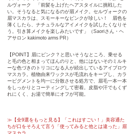
ルヴォーク 「前髪を上げたヘアスタイルに挑戦した
い。そうなると気になるのが眉メイク。セルヴォークの
眉マスカラは、スモーキーなピンクが珍しい！ 眉色を
薄くしたら、ナチュラルなアイメイクを試したくなりそ
う。引き算メイクを楽しみたいです」（Saoriさん・ヘ
アサロン kakimoto arms PR）
【POINT】眉にピンク？と思いそうなところ、乗せる
と毛の色と相まってほんのりと、他にはないそのミルキ
ーな色づきのトリコになる人が続出しているアイブロウ
マスカラ。植物由来ワックスが毛流れをキープし、カラ
ーピグメントを均一に分散させる処方で、眉毛一本一本
をしっかりとコーティングして密着。皮脂や汗でもくず
れにくく、お湯で簡単にオフが可能。
≫【全9選をもっと見る】「これはすごい！」美容通た
ちが口をそろえて言う「使ってみると他とは違った」眉
マスカラ