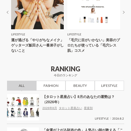
LIFESTYLE
LIFESTYLE
LIFE
子が暴
運が逃げる「やりがちなメイク」
「毛穴に目がいかない」美容のプ
ゲッ
」面白
ゲッターズ飯田さん一番弟子がし
ロたちが使っている「毛穴レス
く「
ないこと
肌」コスメ
いほ
RANKING
今日のランキング
ALL
FASHION
BEAUTY
LIFESTYLE
【タロット星座占い】8月のあなたの運勢は？
（2026年）
2026年8月
タロット星座占い
星座別
LIFESTYLE
2026.8.2
「金運が上がる財布の色」人気占い師が教える「こ