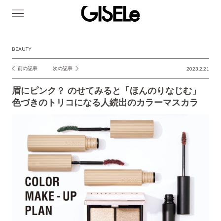
GISELe(ジ
ゼ
ル)
BEAUTY
前の記事
次の記事
2023.2.21
投
稿
眉にピンク？ のせてみると「ほんのりなじむ」
ナ
色づきのトリコになる人続出のカラーマスカラ
ビ
ゲ
ー
シ
ョ
ン