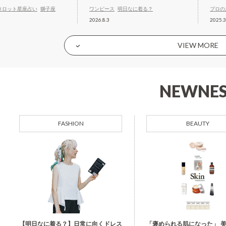
タロット星座占い
獅子座
ワンピース
明日なに着る？
プロの
2026.8.3
2025.3
VIEW MORE
NEWNES
FASHION
BEAUTY
【明日なに着る？】日常に向くドレス
「褒められる肌になった」 