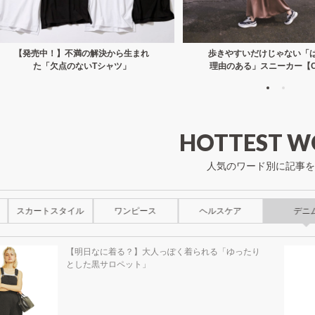
【発売中！】不満の解決から生まれ
歩きやすいだけじゃない「
た「欠点のないTシャツ」
理由のある」スニーカー【C
HOTTEST W
人気のワード別に記事を
スカートスタイル
ワンピース
ヘルスケア
デニ
【明日なに着る？】大人っぽく着られる「ゆったり
とした黒サロペット」