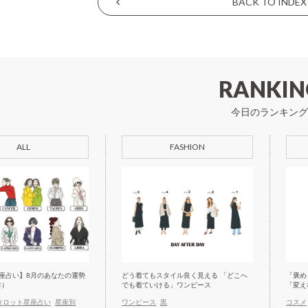
BACK TO INDEX
RANKIN
今日のランキング
ALL
FASHION
座占い】8月のあなたの運勢
どう着てもスタイル良く見える 「どこへ
「褒め
年）
でも着ていける」ワンピース
「変え
タロット星座占い
星座別
ワンピース
黒
コスメ