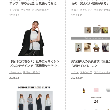
アップ「華やかだけと気張ってみえな
ちの「変えない理由がある」
い」白ブラウス
トップス
ブラウス
明日なに着る？
コスメ
スキンケア
プロのおすす
2026.8.6
2026.7.20
【明日なに着る？】仕事にも向くシン
美容通8人の美肌習慣「実感
プルなデザインで「高機能な半そでジ
ら続けている」こと
ャケット」
ジャケット
明日なに着る？
コスメ
スキンケア
プロのおすす
2026.8.5
2026.6.29