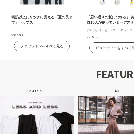
素肌以上にリッチに見える「夏の長そ
「思い通りの髪になれる」 
で」トップス
ロ15人が使っているヘアス
グ剤の名品
プロのおすすめ
ヘア
ヘアコスメ
2026.8.4
2026.4.30
ファッションをすべて見る
ビューティーをすべて
FEATUR
FASHION
PR