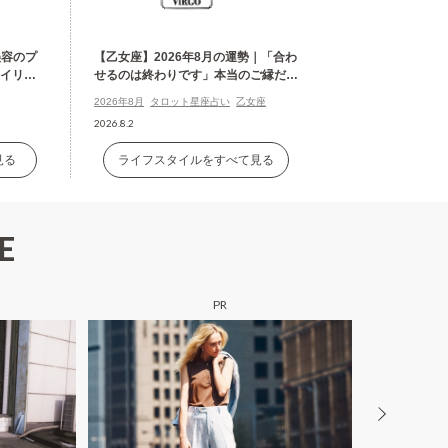
美容のプ
【乙女座】2026年8月の運勢｜「合わ
タイリン
せるのは終わりです」本当のご縁だけ
が残る
2026年8月
タロット星座占い
乙女座
2026.8.2
見る
ライフスタイルをすべて見る
E
PR