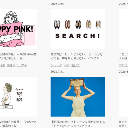
2026.3.28
2026.7
る財布の色」人気占い師が教
選び方は「ヒールじゃない」 ヒールがな
「思い
だけは避けたい色」
くても「脚を短く見せない」パンプス
人が使
玲奈
開運マニュアル
シューズ
小物
選び方
プロの
2026.7.31
2026.4
026年8月の運勢｜「おめでと
【明日なに着る？】シーンを問わず使える
髪のキ
」最高の主役
「ドライなベージュワンピース」
が続く