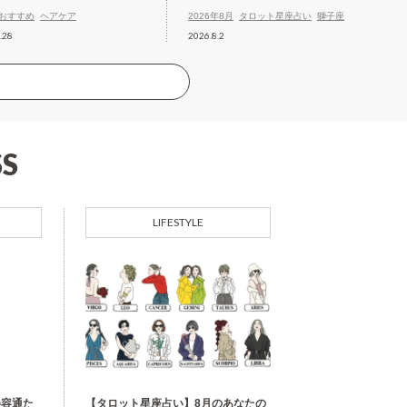
おすすめ
ヘアケア
2026年8月
タロット星座占い
獅子座
.28
2026.8.2
S
LIFESTYLE
美容通た
【タロット星座占い】8月のあなたの