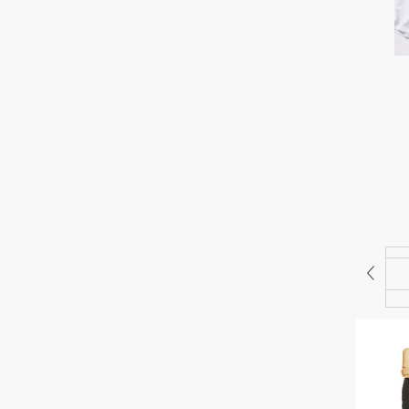
ビームスの百名品】
【発売中！】どんな服にもぴったり
夏ベスト100アイテ
似合う「究極のベージュネイル」
一挙公開！
スキンケア
メイク
ヘアケア
羽織り
コンビニで買える「最強の美容おやつ」毎日1本のく
すみ肌対策