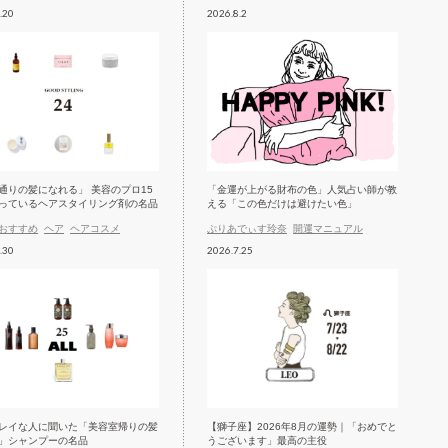
.20
2026.8.2
通りの髪になれる」 美容のプロ15
「金運が上がる財布の色」人気占い師が教
っているヘアスタイリング剤の名品
える「この色だけは避けたい色」
おすすめ
ヘア
ヘアコスメ
ぷりあでぃす玲奈
開運マニュアル
.30
2026.7.25
レイな人に聞いた「美容室帰りの髪
【獅子座】2026年8月の運勢｜「おめでと
」シャンプーの名品
うございます」最高の主役