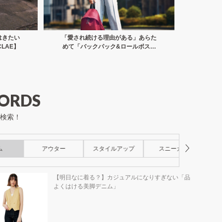
はきたい
「愛され続ける理由がある」あらた
旅先での
LAE】
めて「バックパック&ロールボスト
のよい
ン」【OUTDOOR PRODUCTS】
ORDS
検索！
ム
アウター
スタイルアップ
スニーカー
ス
【明日なに着る？】カジュアルになりすぎない「品
よくはける美脚デニム」