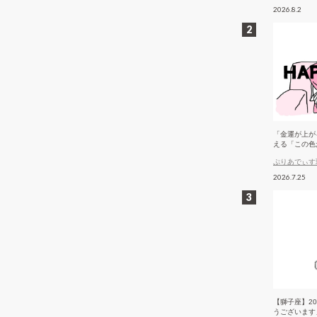
2026.8.2
「金運が上が
える「この色
ぷりあでぃす
2026.7.25
【獅子座】2
うございます