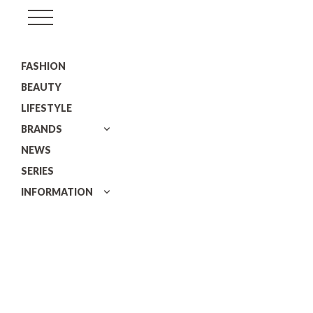
GISELe(ジ
ゼ
FASHION
ル)
BEAUTY
LIFESTYLE
BRANDS
NEWS
SERIES
INFORMATION