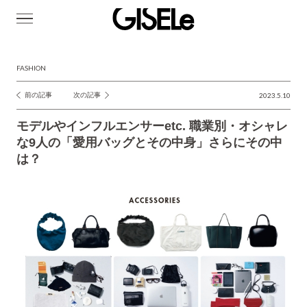
GISELe(ジ
ゼ
ル)
FASHION
前の記事
次の記事
2023.5.10
投
稿
モデルやインフルエンサーetc. 職業別・オシャレ
ナ
な9人の「愛用バッグとその中身」さらにその中
は？
ビ
ゲ
ー
シ
ョ
ン