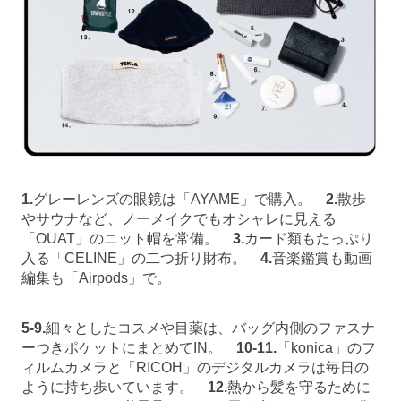
1.
グレーレンズの眼鏡は「AYAME」で購入。
2.
散歩
やサウナなど、ノーメイクでもオシャレに見える
「OUAT」のニット帽を常備。
3.
カード類もたっぷり
入る「CELINE」の二つ折り財布。
4.
音楽鑑賞も動画
編集も「Airpods」で。
5-9.
細々としたコスメや目薬は、バッグ内側のファスナ
ーつきポケットにまとめてIN。
10-11.
「konica」のフ
ィルムカメラと「RICOH」のデジタルカメラは毎日の
ように持ち歩いています。
12.
熱から髪を守るために