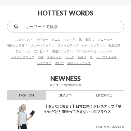
HOTTEST WORDS
キ
ー
スタイリスト
アウター
デニム
キレイ色
黒
着回し
スニーカー
ワ
明日なに着る？
スカートスタイル
スタイルアップ
シャツ＆ブラウス
私物公開
ー
テクニック
ワンピース
開運マニュアル
プロのおすすめ
シューズ
ド
メイクテクニック
小物
スキンケア
バッグ
羽織り
白
パンツスタイル
で
ハイコスパ
選び方
服のメンテナンス
検
索
NEWNESS
カテゴリー別の新着記事
FASHION
BEAUTY
LIFESTYLE
【明日なに着る？】日常に向くドレスアップ「華
やかだけと気張ってみえない」白ブラウス
FASHION
2026.8.6