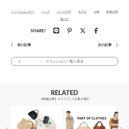
インフルエンサー
バッグ
バッグの中
モデル
小物
私物公開
選び方
SHARE!
投
前の記事
次の記事
稿
ナ
ファッション一覧へ戻る
ビ
ゲ
ー
RELATED
シ
【関連記事】スワイプして記事を選択
ョ
ン