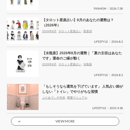
FASHION
2026.7.28
【タロット星座占い】8月のあなたの運勢は？
（2026年）
2026年8月
タロット星座占い
星座別
LIFESTYLE
2026.8.2
【水瓶座】2026年8月の運勢｜「夏の主役はあなた
です」運命のご縁が動く
2026年8月
タロット星座占い
水瓶座
LIFESTYLE
2026.8.2
「もしそうなら運気を下げています」 人気占い師が
しない「トイレ」でやりがちな習慣
ぷりあでぃす玲奈
開運マニュアル
LIFESTYLE
2025.4.18
VIEW MORE