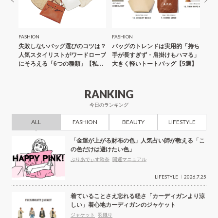
FASHION
FASHION
LIFE
コが違
失敗しないバッグ選びのコツは？
バッグのトレンドは実用的「持ち
ネイ
共通点
人気スタイリストがワードローブ
手が長すぎず・肩掛けもハマる」
ゲッ
にそろえる「6つの種類」【私物
大きく軽いトートバッグ【5選】
えて
公開】
RANKING
今日のランキング
ALL
FASHION
BEAUTY
LIFESTYLE
「金運が上がる財布の色」人気占い師が教える「こ
の色だけは避けたい色」
ぷりあでぃす玲奈
開運マニュアル
LIFESTYLE
2026.7.25
着ていることさえ忘れる軽さ「カーディガンより涼
しい」着心地カーディガンのジャケット
ジャケット
羽織り