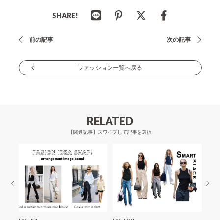
SHARE!
投
前の記事
次の記事
稿
ナ
ファッション一覧へ戻る
ビ
ゲ
ー
RELATED
シ
【関連記事】スワイプして記事を選択
ョ
ン
FASHION
FASHION
BEA