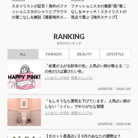
考」と
スタイリストが証言！海外のファ
ファッショニスタの最新”黒”着こ
つけ
愛相談
ッショニスタのシャツとブラウス
なしをキャッチ！スタイリストの
は？
の着こなしを解説【最新海外スナ
視点で選ぶ【海外スナップ】
子が
ップ】
香り
RANKING
今日のランキング
ALL
FASHION
BEAUTY
LIFESTYLE
「金運が上がる財布の色」人気占い師が教える「こ
の色だけは避けたい色」
ぷりあでぃす玲奈
開運マニュアル
LIFESTYLE
2026.7.25
「もしそうなら運気を下げています」 人気占い師が
しない「トイレ」でやりがちな習慣
ぷりあでぃす玲奈
開運マニュアル
LIFESTYLE
2025.4.18
【タロット星座占い】8月のあなたの運勢は？