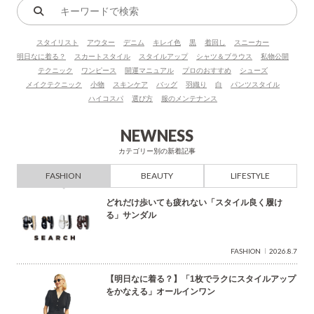
キ
ー
スタイリスト
アウター
デニム
キレイ色
黒
着回し
スニーカー
ワ
明日なに着る？
スカートスタイル
スタイルアップ
シャツ＆ブラウス
私物公開
ー
テクニック
ワンピース
開運マニュアル
プロのおすすめ
シューズ
ド
メイクテクニック
小物
スキンケア
バッグ
羽織り
白
パンツスタイル
で
ハイコスパ
選び方
服のメンテナンス
検
索
NEWNESS
カテゴリー別の新着記事
FASHION
BEAUTY
LIFESTYLE
どれだけ歩いても疲れない「スタイル良く履け
る」サンダル
FASHION
2026.8.7
【明日なに着る？】「1枚でラクにスタイルアップ
をかなえる」オールインワン