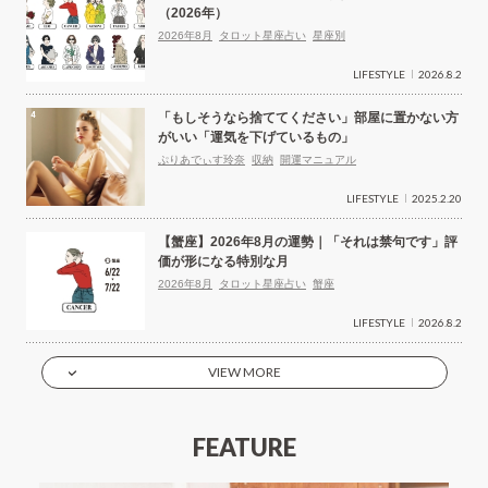
（2026年）
2026年8月
タロット星座占い
星座別
LIFESTYLE
2026.8.2
「もしそうなら捨ててください」部屋に置かない方
がいい「運気を下げているもの」
ぷりあでぃす玲奈
収納
開運マニュアル
LIFESTYLE
2025.2.20
【蟹座】2026年8月の運勢｜「それは禁句です」評
価が形になる特別な月
2026年8月
タロット星座占い
蟹座
LIFESTYLE
2026.8.2
VIEW MORE
FEATURE