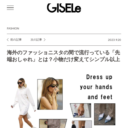
GISELe(ジ
ゼ
ル)
FASHION
前の記事
次の記事
2023.9.20
投
稿
海外のファッショニスタの間で流行っている「先
ナ
端おしゃれ」とは？小物だけ変えてシンプル以上
ビ
ゲ
ー
シ
ョ
ン