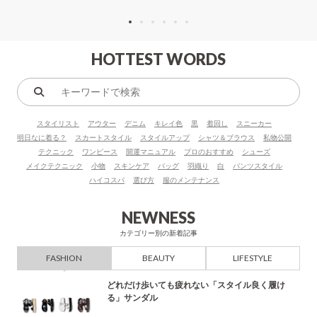
HOTTEST WORDS
キ
ー
スタイリスト
アウター
デニム
キレイ色
黒
着回し
スニーカー
ワ
明日なに着る？
スカートスタイル
スタイルアップ
シャツ＆ブラウス
私物公開
ー
テクニック
ワンピース
開運マニュアル
プロのおすすめ
シューズ
ド
メイクテクニック
小物
スキンケア
バッグ
羽織り
白
パンツスタイル
で
ハイコスパ
選び方
服のメンテナンス
検
索
NEWNESS
カテゴリー別の新着記事
FASHION
BEAUTY
LIFESTYLE
どれだけ歩いても疲れない「スタイル良く履け
る」サンダル