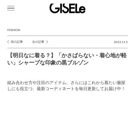
GISELe(ジ
ゼ
ル)
FASHION
前の記事
次の記事
2023.11.5
投
稿
【明日なに着る？】「かさばらない・着心地が軽
ナ
い」シャープな印象の黒ブルゾン
ビ
ゲ
組み合わせ方や注目のアイテム、さらにはこれから着たい服探
ー
しにも役立つ、最新コーディネートを毎日更新してお届け中！
シ
ョ
ン