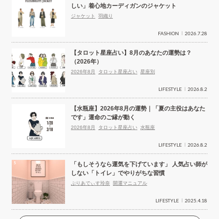
しい」着心地カーディガンのジャケット
ジャケット
羽織り
FASHION
2026.7.28
【タロット星座占い】8月のあなたの運勢は？
（2026年）
2026年8月
タロット星座占い
星座別
LIFESTYLE
2026.8.2
【水瓶座】2026年8月の運勢｜「夏の主役はあなた
です」運命のご縁が動く
2026年8月
タロット星座占い
水瓶座
LIFESTYLE
2026.8.2
「もしそうなら運気を下げています」 人気占い師が
しない「トイレ」でやりがちな習慣
ぷりあでぃす玲奈
開運マニュアル
LIFESTYLE
2025.4.18