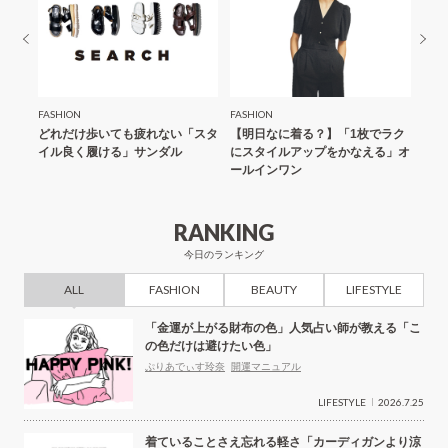
FASHION
FASHION
FASH
ルなし
どれだけ歩いても疲れない「スタ
【明日なに着る？】「1枚でラク
【明
ワイド
イル良く履ける」サンダル
にスタイルアップをかなえる」オ
レス
ールインワン
てみ
RANKING
今日のランキング
ALL
FASHION
BEAUTY
LIFESTYLE
「金運が上がる財布の色」人気占い師が教える「こ
の色だけは避けたい色」
ぷりあでぃす玲奈
開運マニュアル
LIFESTYLE
2026.7.25
着ていることさえ忘れる軽さ「カーディガンより涼