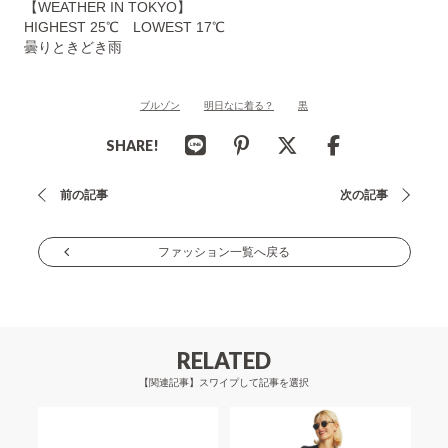
【WEATHER IN TOKYO】
HIGHEST 25℃ LOWEST 17℃
曇りときどき雨
ブルゾン
明日なに着る？
黒
SHARE!
投
前の記事
次の記事
稿
ナ
ファッション一覧へ戻る
ビ
ゲ
ー
RELATED
シ
【関連記事】スワイプして記事を選択
ョ
ン