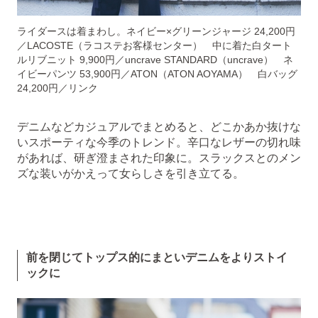
ライダースは着まわし。ネイビー×グリーンジャージ 24,200円
／LACOSTE（ラコステお客様センター） 中に着た白タート
ルリブニット 9,900円／uncrave STANDARD（uncrave） ネ
イビーパンツ 53,900円／ATON（ATON AOYAMA） 白バッグ
24,200円／リンク
デニムなどカジュアルでまとめると、どこかあか抜けな
いスポーティな今季のトレンド。辛口なレザーの切れ味
があれば、研ぎ澄まされた印象に。スラックスとのメン
ズな装いがかえって女らしさを引き立てる。
前を閉じてトップス的にまといデニムをよりストイ
ックに