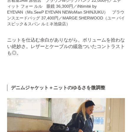
古着屋JAM 原宿店 ブラウンWジップパンツ 22,000円／エデ
ィット フォー ルル 眼鏡 36,300円／iNtimité by
EYEVAN（Ms.SeeP EYEVAN NEWoMan SHINJUKU） ブラウ
ンスエードバッグ 37,400円／MARGE SHERWOOD（ユー バイ
スピック＆スパン ルミネ池袋店）
ニットを仕込む余白がありながら、ボリュームを拾わな
い絶妙さ。レザーとケーブルの緩急ついたコントラスト
も◎。
デニムジャケット＋ニットのゆるさを微調整