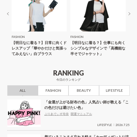
FASHION
FASHION
FASH
ップス
【明日なに着る？】日常に向くド
【明日なに着る？】仕事にも向く
素肌
カー
レスアップ「華やかだけと気張っ
シンプルなデザインで「高機能な
長そ
てみえない」白ブラウス
半そでジャケット」
RANKING
今日のランキング
ALL
FASHION
BEAUTY
LIFESTYLE
「金運が上がる財布の色」人気占い師が教える「こ
の色だけは避けたい色」
ぷりあでぃす玲奈
開運マニュアル
LIFESTYLE
2026.7.25