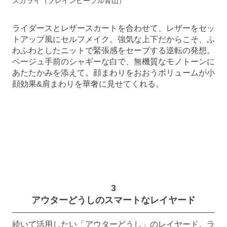
スカライ（プレインピープル青山）
ライダースとレザースカートを合わせて、レザーをセッ
トアップ風にセルフメイク。強気な上下だからこそ、ふ
わふわとしたニットで緊張感をセーブする逆転の発想。
ベージュ手前のシャギーな白で、無機質なモノトーンに
あたたかみを添えて。顔まわりをおおうボリュームが小
顔効果&肩まわりを華奢に見せてくれる。
3
アウターどうしのスマートなレイヤード
続いて活用したい「アウターどうし」のレイヤード。ラ