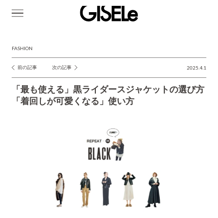
GISELe(ジ
ゼ
ル)
FASHION
前の記事
次の記事
2025.4.1
投
稿
「最も使える」黒ライダースジャケットの選び方
ナ
「着回しが可愛くなる」使い方
ビ
ゲ
ー
シ
ョ
ン