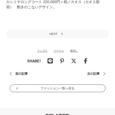
カシミヤロングコート 220,000円＋税／カオス（カオス新
宿） 飽きのこないデザイン。
NEXT
トップス
ベージュ
着回し
SHARE!
投
前の記事
次の記事
稿
ナ
ファッション一覧へ戻る
ビ
ゲ
ー