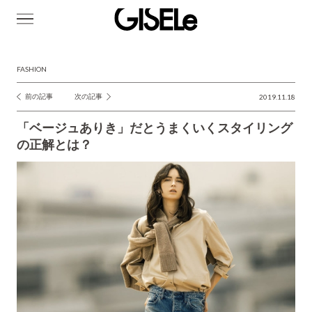
GISELe(ジ
ゼ
ル)
FASHION
前の記事
次の記事
2019.11.18
投
稿
「ベージュありき」だとうまくいくスタイリング
ナ
の正解とは？
ビ
ゲ
ー
シ
ョ
ン