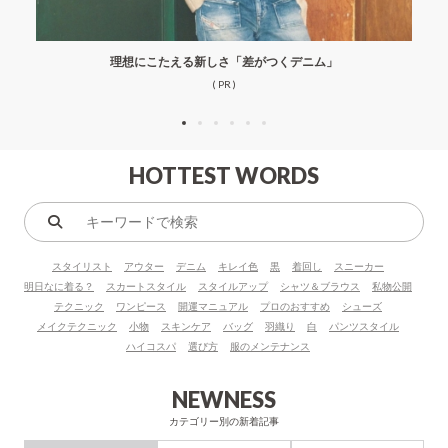
理想にこたえる新しさ「差がつくデニム」
( PR )
HOTTEST WORDS
キ
ー
スタイリスト
アウター
デニム
キレイ色
黒
着回し
スニーカー
ワ
明日なに着る？
スカートスタイル
スタイルアップ
シャツ＆ブラウス
私物公開
ー
テクニック
ワンピース
開運マニュアル
プロのおすすめ
シューズ
ド
メイクテクニック
小物
スキンケア
バッグ
羽織り
白
パンツスタイル
で
ハイコスパ
選び方
服のメンテナンス
検
索
NEWNESS
カテゴリー別の新着記事