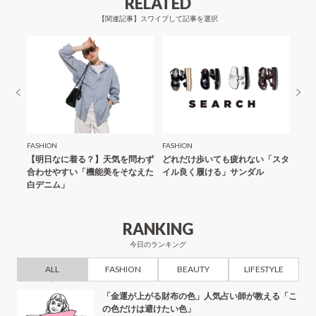
RELATED
シ
【関連記事】スワイプして記事を選択
ョ
ン
FASHION
FASHION
FASH
「夏の
【明日なに着る？】天気を問わず
どれだけ歩いても疲れない「スタ
【明
合わせやすい「機能美をそなえた
イル良く履ける」サンダル
にス
白デニム」
ール
RANKING
今日のランキング
ALL
FASHION
BEAUTY
LIFESTYLE
「金運が上がる財布の色」人気占い師が教える「こ
の色だけは避けたい色」