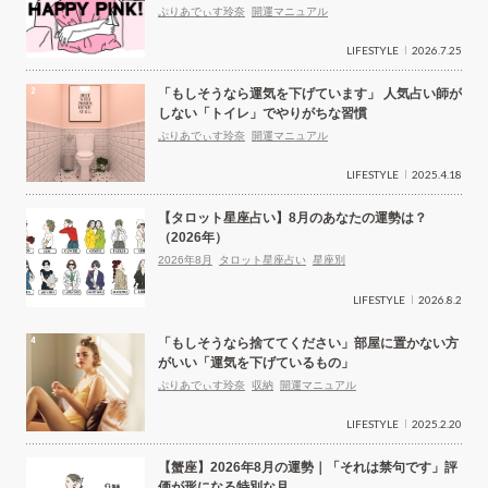
ぷりあでぃす玲奈
開運マニュアル
LIFESTYLE
2026.7.25
「もしそうなら運気を下げています」 人気占い師が
しない「トイレ」でやりがちな習慣
ぷりあでぃす玲奈
開運マニュアル
LIFESTYLE
2025.4.18
【タロット星座占い】8月のあなたの運勢は？
（2026年）
2026年8月
タロット星座占い
星座別
LIFESTYLE
2026.8.2
「もしそうなら捨ててください」部屋に置かない方
がいい「運気を下げているもの」
ぷりあでぃす玲奈
収納
開運マニュアル
LIFESTYLE
2025.2.20
【蟹座】2026年8月の運勢｜「それは禁句です」評
価が形になる特別な月