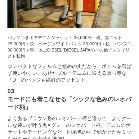
バッジつきボアデニムジャケット 35,000円＋税、黒ニット
29,000円＋税、ベージュワイドパンツ 36,000円＋税、パンプス
30,000円＋税／以上DIESEL(DIESEL JAPAN)その他／スタイリ
スト私物
コンパクトなフォルムと短めの丈だから、ボトムを選ば
ず使いやすい。あせたブルーデニムに映える真っ赤な
「D」のバッジも絶好のアクセント。
03
モードにも着こなせる「シックな色みのレオパ
ード柄」
よくあるブラウン系のレオパード柄と違って、よりクー
ルな装いが叶う黒✕グレーのレオパード柄。デニムのポ
ケットやテーピングなど、同系色の中で効かせたギミッ
クがクールな表情を後押し。