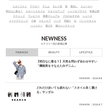
ー
スタイリスト
アウター
デニム
キレイ色
黒
着回し
スニーカー
ワ
明日なに着る？
スカートスタイル
スタイルアップ
シャツ＆ブラウス
私物公開
ー
テクニック
ワンピース
開運マニュアル
プロのおすすめ
シューズ
ド
メイクテクニック
小物
スキンケア
バッグ
羽織り
白
パンツスタイル
で
ハイコスパ
選び方
服のメンテナンス
検
索
NEWNESS
カテゴリー別の新着記事
FASHION
BEAUTY
LIFESTYLE
【明日なに着る？】天気を問わず合わせやすい
「機能美をそなえた白デニム」
FASHION
2026.8.8
どれだけ歩いても疲れない「スタイル良く履け
る」サンダル
FASHION
2026.8.7