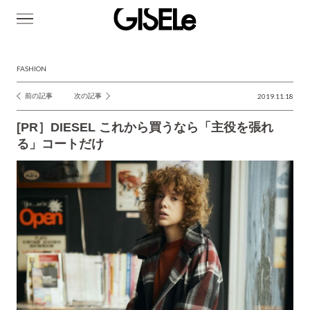
GISELe(ジ
ゼ
ル)
FASHION
前の記事
次の記事
2019.11.18
投
稿
[PR］DIESEL これから買うなら「主役を張れ
ナ
る」コートだけ
ビ
ゲ
ー
シ
ョ
ン