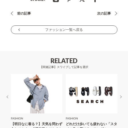
投
前の記事
次の記事
稿
ナ
ファッション一覧へ戻る
ビ
ゲ
ー
RELATED
シ
【関連記事】スワイプして記事を選択
ョ
ン
FASHION
FASHION
FASH
「夏の
【明日なに着る？】天気を問わず
どれだけ歩いても疲れない「スタ
【明