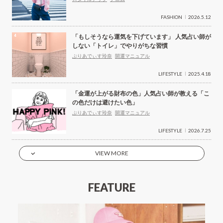
FASHION
2026.5.12
「もしそうなら運気を下げています」 人気占い師が
しない「トイレ」でやりがちな習慣
ぷりあでぃす玲奈
開運マニュアル
LIFESTYLE
2025.4.18
「金運が上がる財布の色」人気占い師が教える「こ
の色だけは避けたい色」
ぷりあでぃす玲奈
開運マニュアル
LIFESTYLE
2026.7.25
VIEW MORE
FEATURE