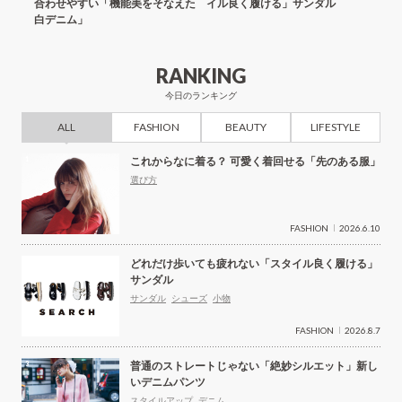
合わせやすい「機能美をそなえた
イル良く履ける」サンダル
にス
白デニム」
ール
RANKING
今日のランキング
ALL
FASHION
BEAUTY
LIFESTYLE
これからなに着る？ 可愛く着回せる「先のある服」
選び方
FASHION
2026.6.10
どれだけ歩いても疲れない「スタイル良く履ける」
サンダル
サンダル
シューズ
小物
FASHION
2026.8.7
普通のストレートじゃない「絶妙シルエット」新し
いデニムパンツ
スタイルアップ
デニム