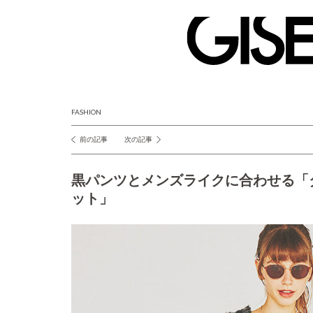
GISELe(ジ
ゼ
ル)
FASHION
前の記事
次の記事
投
稿
黒パンツとメンズライクに合わせる「
ナ
ット」
ビ
ゲ
ー
シ
ョ
ン