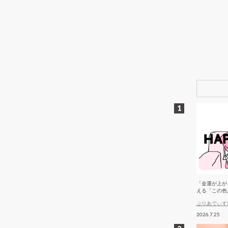
「金運が上が
える「この色
ぷりあでぃす
2026.7.25