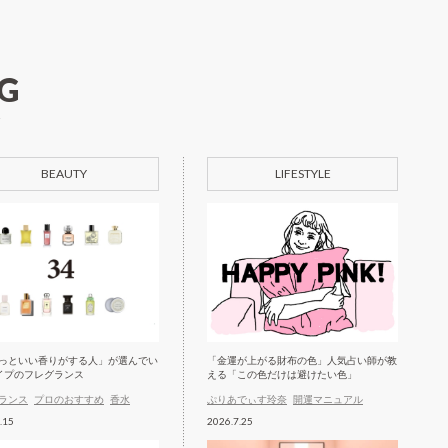
G
BEAUTY
LIFESTYLE
っといい香りがする人」が選んでい
「金運が上がる財布の色」人気占い師が教
イプのフレグランス
える「この色だけは避けたい色」
ランス
プロのおすすめ
香水
ぷりあでぃす玲奈
開運マニュアル
.15
2026.7.25