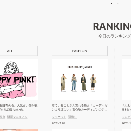
RANKIN
今日のランキング
ALL
FASHION
る財布の色」人気占い師が教
着ていることさえ忘れる軽さ「カーディガ
「ふわ
だけは避けたい色」
ンより涼しい」着心地カーディガンのジャ
る8タ
ケット
玲奈
開運マニュアル
ジャケット
羽織り
フレグ
2026.7.28
2026.1