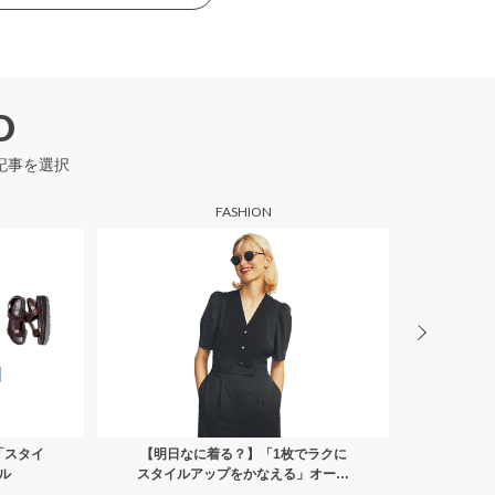
D
記事を選択
FASHION
「スタイ
【明日なに着る？】「1枚でラクに
【明日な
ル
スタイルアップをかなえる」オール
スアップ
インワン