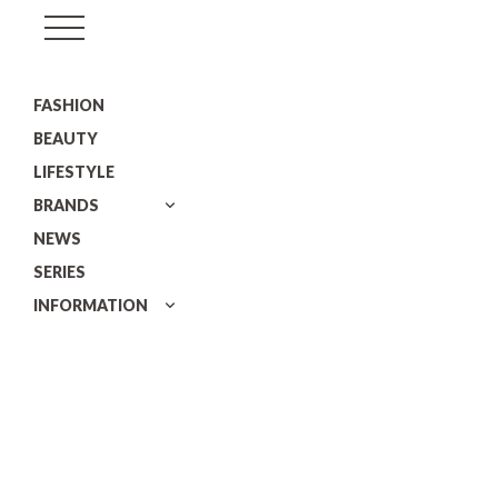
GISELe(ジ
ゼ
FASHION
ル)
BEAUTY
LIFESTYLE
BRANDS
NEWS
SERIES
INFORMATION