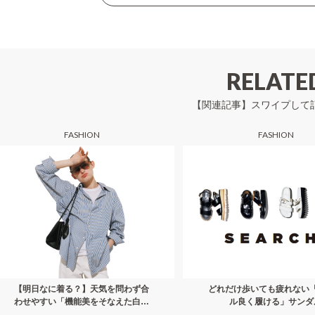
ビ
ゲ
ー
シ
RELATE
ョ
【関連記事】スワイプして
ン
FASHION
FASHION
【明日なに着る？】天気を問わず合
どれだけ歩いても疲れない
わせやすい「機能美をそなえた白デ
ル良く履ける」サンダ
ニム」