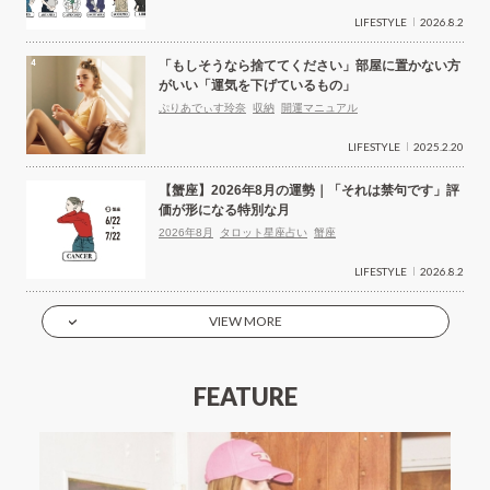
LIFESTYLE
2026.8.2
「もしそうなら捨ててください」部屋に置かない方
がいい「運気を下げているもの」
ぷりあでぃす玲奈
収納
開運マニュアル
LIFESTYLE
2025.2.20
【蟹座】2026年8月の運勢｜「それは禁句です」評
価が形になる特別な月
2026年8月
タロット星座占い
蟹座
LIFESTYLE
2026.8.2
VIEW MORE
FEATURE