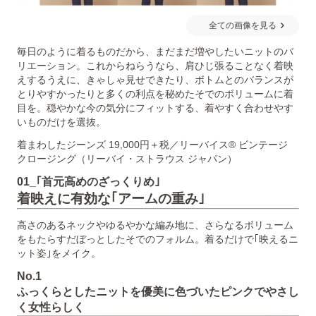
全ての画像を見る
毎日のように着るものだから、まだまだ増やしたいニットのバ
リエーション。これからねらうなら、肩ひじ張ることなく着映
えするうえに、きゃしゃ見せできたり、ボトムとのバランスが
とりやすかったりと多くの利点を秘めたそでのボリュームに着
目を。穏やかな今の気分にフィットする、着やすく合わせやす
いものだけを選抜。
着まわしたジーンズ 19,000円＋税／リーバイス® ビンテージ
クロージング（リーバイ・ストラウス ジャパン）
01_｢首元高めのざっくりめ｣
着映えに有効な｢アームの重み｣
高さのあるネックやゆるやかな編み地に、さらなるボリューム
をもたらすだぼっとしたそでのフォルム。着るだけで｢映えるニ
ット姿｣をメイク。
No.1
ふっくらとしたニットを優美に色づいたピンクでやさし
く女性らしく