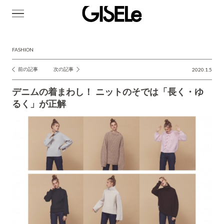
GISELe(ジ
ゼ
ル)
FASHION
前の記事
次の記事
2020.1.5
投
稿
デニムの着まわし！ ニットのそでは「長く・ゆ
ナ
るく」が正解
ビ
ゲ
ー
シ
ョ
ン