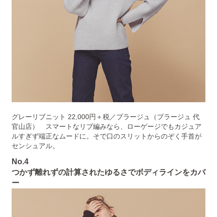
グレーリブニット 22,000円＋税／プラージュ（プラージュ 代
官山店） スマートなリブ編みなら、ローゲージでもカジュア
ルすぎず端正なムードに。そで口のスリットからのぞく手首が
センシュアル。
No.4
つかず離れずの計算されたゆるさでボディラインをカバ
ー