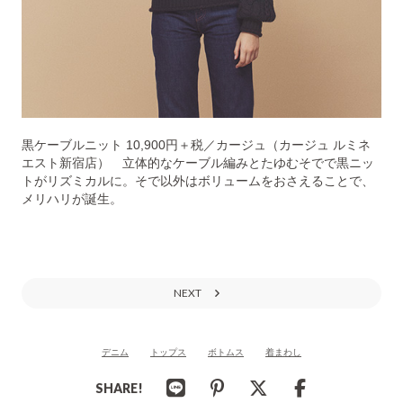
黒ケーブルニット 10,900円＋税／カージュ（カージュ ルミネ
エスト新宿店） 立体的なケーブル編みとたゆむそでで黒ニッ
トがリズミカルに。そで以外はボリュームをおさえることで、
メリハリが誕生。
NEXT
デニム
トップス
ボトムス
着まわし
SHARE!