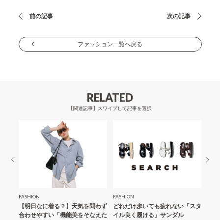
投
前の記事
次の記事
稿
ナ
ファッション一覧へ戻る
ビ
ゲ
ー
RELATED
シ
【関連記事】スワイプして記事を選択
ョ
ン
FASHION
FASHION
FASH
「夏の
【明日なに着る？】天気を問わず
どれだけ歩いても疲れない「スタ
【明
合わせやすい「機能美をそなえた
イル良く履ける」サンダル
にス