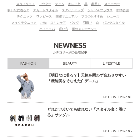
スタイリスト
アウター
デニム
キレイ色
黒
着回し
スニーカー
ワ
明日なに着る？
スカートスタイル
スタイルアップ
シャツ＆ブラウス
私物公開
ー
テクニック
ワンピース
開運マニュアル
プロのおすすめ
シューズ
ド
メイクテクニック
小物
スキンケア
バッグ
羽織り
白
パンツスタイル
で
ハイコスパ
選び方
服のメンテナンス
検
索
NEWNESS
カテゴリー別の新着記事
FASHION
BEAUTY
LIFESTYLE
【明日なに着る？】天気を問わず合わせやすい
「機能美をそなえた白デニム」
FASHION
2026.8.8
どれだけ歩いても疲れない「スタイル良く履け
る」サンダル
FASHION
2026.8.7