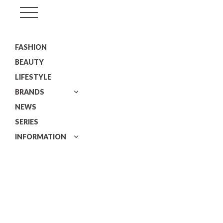
GISELe(ジ
ゼ
FASHION
ル)
BEAUTY
LIFESTYLE
BRANDS
NEWS
SERIES
INFORMATION