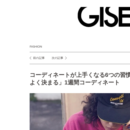
GISELe(ジ
ゼ
ル)
FASHION
前の記事
次の記事
投
稿
コーディネートが上手くなる6つの習
ナ
よく決まる」1週間コーディネート
ビ
ゲ
ー
シ
ョ
ン