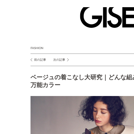
GISELe(ジ
ゼ
ル)
FASHION
前の記事
次の記事
投
稿
ベージュの着こなし大研究｜どんな組
ナ
万能カラー
ビ
ゲ
ー
シ
ョ
ン