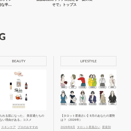
能な半そ
そで」トップス
も脚長に
G
BEAUTY
LIFESTYLE
られる肌になった」 美容通たちの
【タロット星座占い】8月のあなたの運勢
ない理由がある」コスメ
は？（2026年）
スキンケア
プロのおすすめ
2026年8月
タロット星座占い
星座別