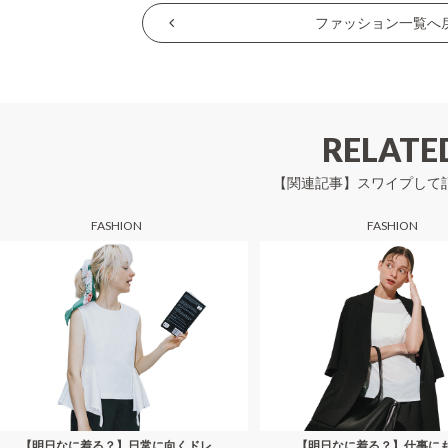
ナ
ファッション一覧へ
ビ
ゲ
ー
シ
RELATE
ョ
【関連記事】スワイプして
ン
FASHION
FASHION
【明日なに着る？】日常に向くドレ
【明日なに着る？】仕事に