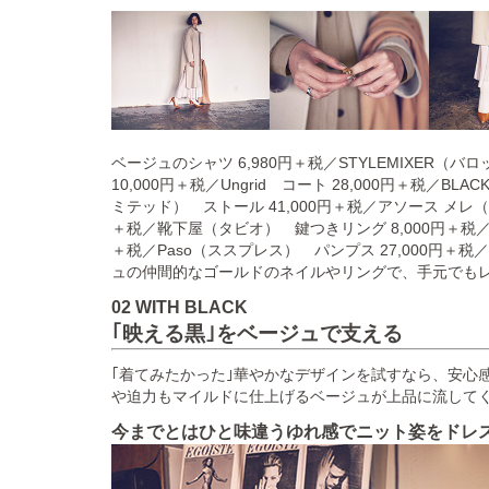
ベージュのシャツ 6,980円＋税／STYLEMIXER
10,000円＋税／Ungrid コート 28,000円＋税／BL
ミテッド） ストール 41,000円＋税／アソース メレ（
＋税／靴下屋（タビオ） 鍵つきリング 8,000円＋税／so
＋税／Paso（ススプレス） パンプス 27,000円＋税／TSUR
ュの仲間的なゴールドのネイルやリングで、手元でも
02 WITH BLACK
｢映える黒｣をベージュで支える
｢着てみたかった｣華やかなデザインを試すなら、安心
や迫力もマイルドに仕上げるベージュが上品に流して
今までとはひと味違うゆれ感でニット姿をドレ