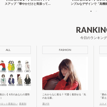
スアップ「華やかだけと気張ってみ
ンプルなデザインで「高機
えない」白ブラウス
でジャケット」
RANKIN
今日のランキング
ALL
FASHION
座占い】8月のあなたの運勢
これからなに着る？ 可愛く着回せる「先
「褒め
年）
のある服」
「変え
タロット星座占い
星座別
選び方
コスメ