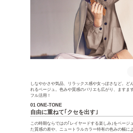
しなやかさや気品、リラックス感や女っぽさなど。ど
れるベージュ。色みや質感のバリエも広がり、ますま
フル活用！
01 ONE-TONE
自由に重ねて｢クセを出す｣
この時期ならではの｢レイヤードする楽しみ｣をベージ
た質感の差や、ニュートラルカラー特有の色みの幅に