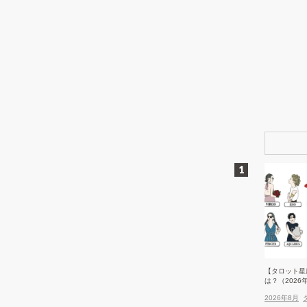
なベージュワンピー
似合う「気映えする白スカート」
ス」
【タロット星
は？（2026
2026年8月