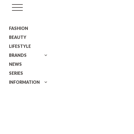
GISELe(ジ
ゼ
FASHION
ル)
BEAUTY
LIFESTYLE
BRANDS
NEWS
SERIES
INFORMATION