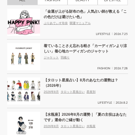
「金運が上がる財布の色」人気占い師が教える「こ
の色だけは避けたい色」
ぷりあでぃす玲奈
開運マニュアル
LIFESTYLE
2026.7.25
着ていることさえ忘れる軽さ「カーディガンより涼
しい」着心地カーディガンのジャケット
ジャケット
羽織り
FASHION
2026.7.28
【タロット星座占い】8月のあなたの運勢は？
（2026年）
2026年8月
タロット星座占い
星座別
LIFESTYLE
2026.8.2
【水瓶座】2026年8月の運勢｜「夏の主役はあなた
です」運命のご縁が動く
2026年8月
タロット星座占い
水瓶座