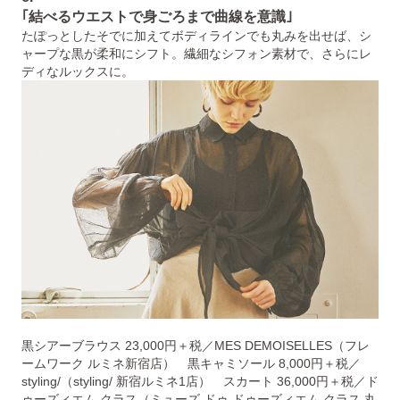
｢結べるウエストで身ごろまで曲線を意識｣
たぽっとしたそでに加えてボディラインでも丸みを出せば、シ
ャープな黒が柔和にシフト。繊細なシフォン素材で、さらにレ
ディなルックスに。
黒シアーブラウス 23,000円＋税／MES DEMOISELLES（フレ
ームワーク ルミネ新宿店） 黒キャミソール 8,000円＋税／
styling/（styling/ 新宿ルミネ1店） スカート 36,000円＋税／ド
ゥーズィエム クラス（ミューズ ドゥ ドゥーズィエム クラス 丸