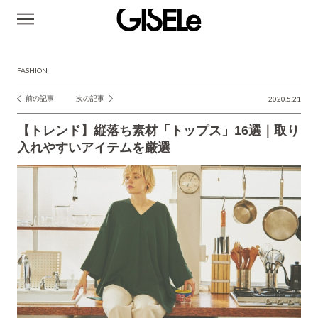
GISELe(ジ
ゼ
ル)
FASHION
前の記事
次の記事
2020.5.21
投
稿
【トレンド】縦落ち素材「トップス」16選｜取り
ナ
入れやすいアイテムを厳選
ビ
ゲ
ー
シ
ョ
ン