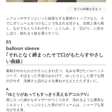
全ての画像を見る
シフォンやサテンといった縦落ちする素材のトップスなら、そ
でにボリュームをつけることで生まれる甘さも、自然と落ち着
く。なかでもとり入れやすい「ふくらみ」と「広がり」に的を
しぼり、頼れる１枚を選りすぐり。
01
balloon sleeve
｢それとなく締まったそで口がもたらすやさし
い曲線｣
素材のやわらかさがさらにきわ立つ、丸みを帯びたバルーンス
リーブ。すぼまった手首のおかげで、ゆったりとした形でも間
のびせず、洗練さと品のよさを兼ねそなえたたたずまいに。
a.
｢ゆとりがあってもすっきり見えるデコルテV｣
肩に入った細かなギャザーがつくり出す、流れるような優美な
シルエット。たっぷりとした形のボリュームは、シャープな首
元が引き算。