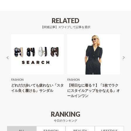
ゲ
ー
RELATED
シ
【関連記事】スワイプして記事を選択
ョ
ン
FASHION
FASHION
FASH
ルなし
どれだけ歩いても疲れない「スタ
【明日なに着る？】「1枚でラク
【明
ワイド
イル良く履ける」サンダル
にスタイルアップをかなえる」オ
レス
ールインワン
てみ
RANKING
今日のランキング
ALL
FASHION
BEAUTY
LIFESTYLE