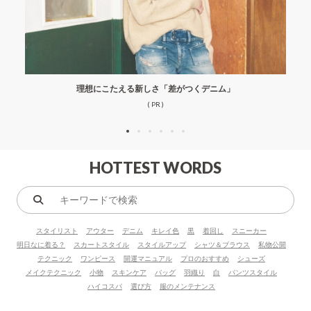
理想にこたえる新しさ「差がつくデニム」
( PR )
HOTTEST WORDS
キ
ー
スタイリスト
アウター
デニム
キレイ色
黒
着回し
スニーカー
ワ
明日なに着る？
スカートスタイル
スタイルアップ
シャツ＆ブラウス
私物公開
ー
テクニック
ワンピース
開運マニュアル
プロのおすすめ
シューズ
ド
メイクテクニック
小物
スキンケア
バッグ
羽織り
白
パンツスタイル
で
ハイコスパ
選び方
服のメンテナンス
検
索