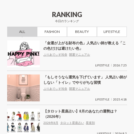
RANKING
今日のランキング
ALL
FASHION
BEAUTY
LIFESTYLE
「金運が上がる財布の色」人気占い師が教える「こ
の色だけは避けたい色」
ぷりあでぃす玲奈
開運マニュアル
LIFESTYLE
2026.7.25
「もしそうなら運気を下げています」 人気占い師が
しない「トイレ」でやりがちな習慣
ぷりあでぃす玲奈
開運マニュアル
LIFESTYLE
2025.4.18
【タロット星座占い】8月のあなたの運勢は？
（2026年）
2026年8月
タロット星座占い
星座別
LIFESTYLE
2026.8.2