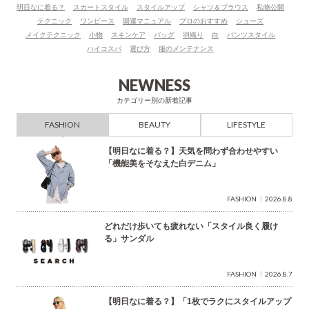
明日なに着る？
スカートスタイル
スタイルアップ
シャツ＆ブラウス
私物公開
ー
テクニック
ワンピース
開運マニュアル
プロのおすすめ
シューズ
ド
メイクテクニック
小物
スキンケア
バッグ
羽織り
白
パンツスタイル
で
ハイコスパ
選び方
服のメンテナンス
検
索
NEWNESS
カテゴリー別の新着記事
FASHION
BEAUTY
LIFESTYLE
【明日なに着る？】天気を問わず合わせやすい
「機能美をそなえた白デニム」
FASHION
2026.8.8
どれだけ歩いても疲れない「スタイル良く履け
る」サンダル
FASHION
2026.8.7
【明日なに着る？】「1枚でラクにスタイルアップ