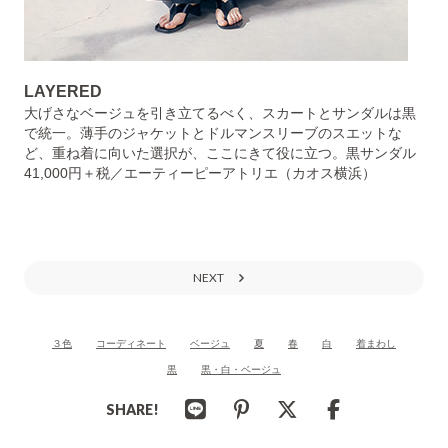
LAYERED
大げさなベージュを引き立てるべく、スカートとサンダルは黒
で統一。薄手のジャケットとドルマンスリーブのスエットな
ど、重ね着に向いた選択が、ここにきて役に立つ。黒サンダル
41,000円＋税／エーティーピーアトリエ（カオス横浜）
NEXT
３色
コーディネート
ベージュ
夏
春
白
着まわし
黒
黒・白・ベージュ
SHARE!