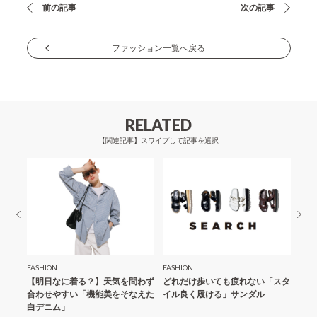
投
前の記事
次の記事
稿
ナ
ファッション一覧へ戻る
ビ
ゲ
ー
RELATED
シ
【関連記事】スワイプして記事を選択
ョ
ン
FASHION
FASHION
FASH
「夏の
【明日なに着る？】天気を問わず
どれだけ歩いても疲れない「スタ
【明
合わせやすい「機能美をそなえた
イル良く履ける」サンダル
にス
白デニム」
ール