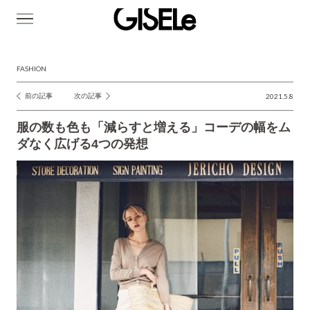
GISELe(ジ
ゼ
ル)
FASHION
前の記事
次の記事
2021.5.8
投
稿
服の数も色も「減らすと増える」コーデの幅をム
ナ
ダなく広げる4つの発想
ビ
ゲ
ー
シ
ョ
ン