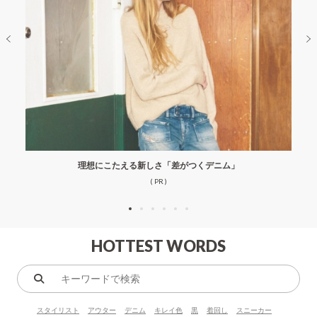
理想にこたえる新しさ「差がつくデニム」
( PR )
HOTTEST WORDS
キ
ー
スタイリスト
アウター
デニム
キレイ色
黒
着回し
スニーカー
ワ