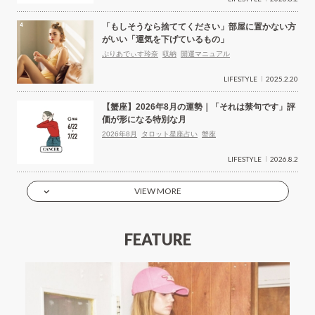
「もしそうなら捨ててください」部屋に置かない方
がいい「運気を下げているもの」
ぷりあでぃす玲奈
収納
開運マニュアル
LIFESTYLE
2025.2.20
【蟹座】2026年8月の運勢｜「それは禁句です」評
価が形になる特別な月
2026年8月
タロット星座占い
蟹座
LIFESTYLE
2026.8.2
VIEW MORE
FEATURE