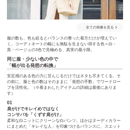
全ての画像を見る
服の数も、色も絞るとバランスの整った着方だけが増えてい
く。コーディネートの幅にも無駄を生まない得する色＝白・
黒・ベージュの3色で見極める、真実の最小限。
同じ服・少ない色の中で
「幅が出る発想の転換」
安定感のある色の力に甘んじるだけではネタも尽きてくる。そ
の前に、服と色の数はそのままに「発想の手数」でワードロー
ブを活性化。（※着まわしたアイテムの詳細は最後にありま
す）
01
肩がけでキレイめではなく
コンサバを「くずす肩がけ」
柔和な白ニットにクリーンな白パンツ。ほかはヌーディカラー
にまとめた「キレイな人」を印象づけるバランスに、スエット