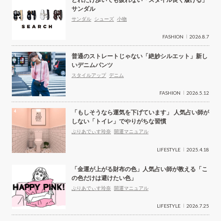
どれだけ歩いても疲れない「スタイル良く履ける」
サンダル
サンダル
シューズ
小物
FASHION
2026.8.7
普通のストレートじゃない「絶妙シルエット」新し
いデニムパンツ
スタイルアップ
デニム
FASHION
2026.5.12
「もしそうなら運気を下げています」 人気占い師が
しない「トイレ」でやりがちな習慣
ぷりあでぃす玲奈
開運マニュアル
LIFESTYLE
2025.4.18
「金運が上がる財布の色」人気占い師が教える「こ
の色だけは避けたい色」
ぷりあでぃす玲奈
開運マニュアル
LIFESTYLE
2026.7.25