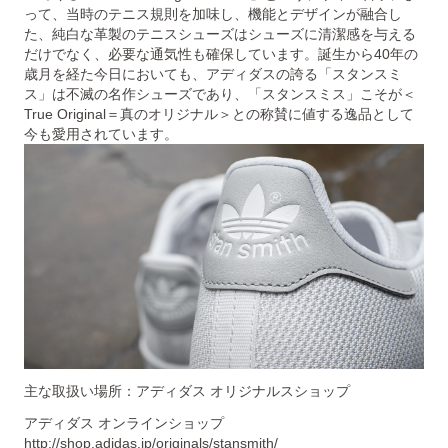
って、当時のテニス規則を加味し、機能とデザインが融合し
た、純白な⾰製のテニスシューズはシューズに清潔感を与える
だけでなく、必要な通気性も確保しています。誕⽣から40年の
歳⽉を経た今日においても、アディダスの誇る「スタンスミ
ス」は不滅の名作シューズであり、「スタンスミス」こそが＜
True Original＝真のオリジナル＞との称賛に値する逸品として
今も愛用されています。
主な取扱い場所：アディダス オリジナルスショップ
アディダス オンラインショップ
http://shop.adidas.jp/originals/stansmith/