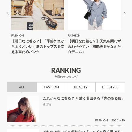
FASHION
FASHION
FASH
も向く
【明日なに着る？】「季節外れが
【明日なに着る？】天気を問わず
どれ
機能な
ちょうどいい」夏のトップスを支
合わせやすい「機能美をそなえた
イル
える重ためパンツ
白デニム」
RANKING
今日のランキング
ALL
FASHION
BEAUTY
LIFESTYLE
これからなに着る？ 可愛く着回せる「先のある服」
選び方
FASHION
2026.6.10