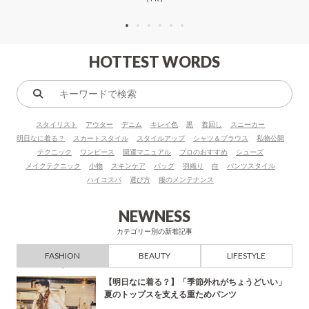
HOTTEST WORDS
キ
ー
スタイリスト
アウター
デニム
キレイ色
黒
着回し
スニーカー
ワ
明日なに着る？
スカートスタイル
スタイルアップ
シャツ＆ブラウス
私物公開
ー
テクニック
ワンピース
開運マニュアル
プロのおすすめ
シューズ
ド
メイクテクニック
小物
スキンケア
バッグ
羽織り
白
パンツスタイル
で
ハイコスパ
選び方
服のメンテナンス
検
索
NEWNESS
カテゴリー別の新着記事
FASHION
BEAUTY
LIFESTYLE
【明日なに着る？】「季節外れがちょうどいい」
夏のトップスを支える重ためパンツ