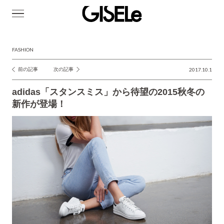
GISELe(ジ
ゼ
ル)
FASHION
前の記事
次の記事
2017.10.1
投
稿
adidas「スタンスミス」から待望の2015秋冬の
ナ
新作が登場！
ビ
ゲ
ー
シ
ョ
ン