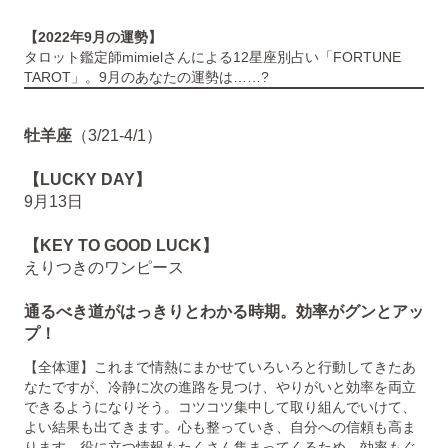
【2022年9月の運勢】
タロット鑑定師mimielさんによる12星座別占い「FORTUNE
TAROT」。9月のあなたの運勢は……?
牡羊座
（3/21-4/1）
【LUCKY DAY】
9月13日
【KEY TO GOOD LUCK】
えりつきのワンピース
通るべき道がはっきりとわかる時期。効率がグンとアッ
プ！
【全体運】これまで情熱にまかせていろいろと行動してきたあ
なたですが、冷静に次の進路を見つけ、やりがいと効率を両立
できるようになりそう。コツコツ集中して取り組んでいけて、
よい結果も出てきます。心も整っていき、自分への信頼も高ま
ります。役に立つ情報もたくさん集まってくるため、効率もぐ