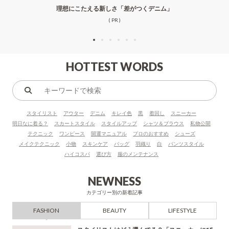
理想にこたえる新しさ「差がつくデニム」
( PR )
HOTTEST WORDS
キ
ー
スタイリスト
アウター
デニム
キレイ色
黒
着回し
スニーカー
ワ
明日なに着る？
スカートスタイル
スタイルアップ
シャツ＆ブラウス
私物公開
ー
テクニック
ワンピース
開運マニュアル
プロのおすすめ
シューズ
ド
メイクテクニック
小物
スキンケア
バッグ
羽織り
白
パンツスタイル
で
ハイコスパ
選び方
服のメンテナンス
検
索
NEWNESS
カテゴリー別の新着記事
FASHION
BEAUTY
LIFESTYLE