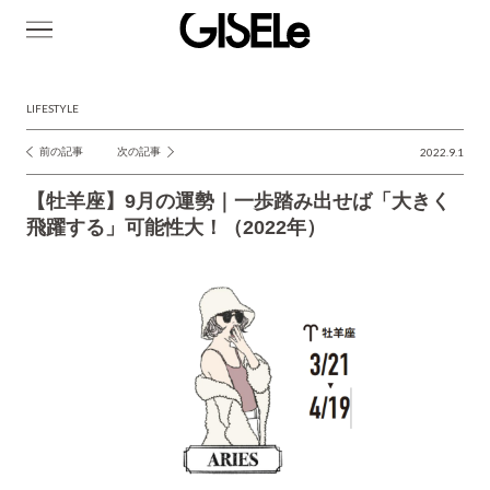
GISELe(ジ
ゼ
ル)
LIFESTYLE
前の記事
次の記事
2022.9.1
投
稿
【牡羊座】9月の運勢｜一歩踏み出せば「大きく
ナ
飛躍する」可能性大！（2022年）
ビ
ゲ
ー
シ
ョ
ン