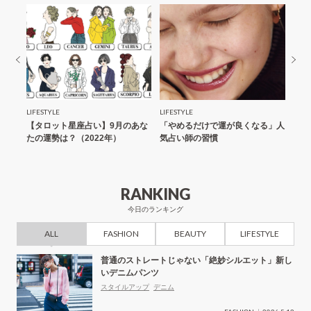
ン
LIFESTYLE
LIFESTYLE
FASH
の美
【タロット星座占い】9月のあな
「やめるだけで運が良くなる」人
人気
目元
たの運勢は？（2022年）
気占い師の習慣
ルで
ラウ
ルな
RANKING
今日のランキング
ALL
FASHION
BEAUTY
LIFESTYLE
普通のストレートじゃない「絶妙シルエット」新し
いデニムパンツ
スタイルアップ
デニム