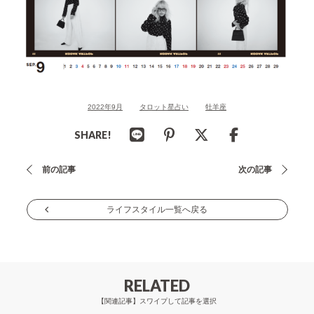
2022年9月
タロット星占い
牡羊座
SHARE!
投
前の記事
次の記事
稿
ナ
ライフスタイル一覧へ戻る
ビ
ゲ
ー
RELATED
シ
【関連記事】スワイプして記事を選択
ョ