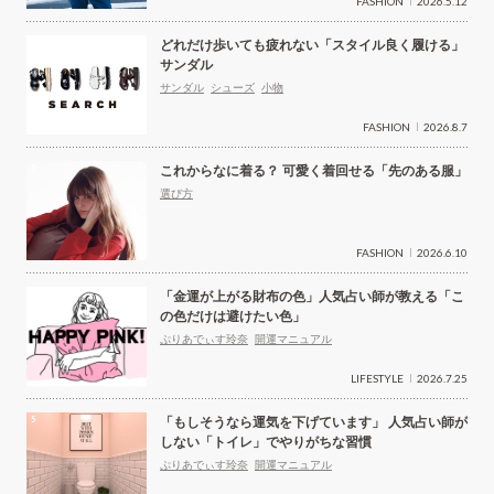
FASHION
2026.5.12
どれだけ歩いても疲れない「スタイル良く履ける」
サンダル
サンダル
シューズ
小物
FASHION
2026.8.7
これからなに着る？ 可愛く着回せる「先のある服」
選び方
FASHION
2026.6.10
「金運が上がる財布の色」人気占い師が教える「こ
の色だけは避けたい色」
ぷりあでぃす玲奈
開運マニュアル
LIFESTYLE
2026.7.25
「もしそうなら運気を下げています」 人気占い師が
しない「トイレ」でやりがちな習慣
ぷりあでぃす玲奈
開運マニュアル