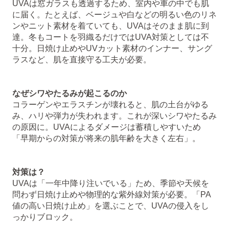
UVAは窓ガラスも透過するため、室内や車の中でも肌
に届く。たとえば、ベージュや白などの明るい色のリネ
ンやニット素材を着ていても、UVAはそのまま肌に到
達。冬もコートを羽織るだけではUVA対策としては不
十分。日焼け止めやUVカット素材のインナー、サング
ラスなど、肌を直接守る工夫が必要。
なぜシワやたるみが起こるのか
コラーゲンやエラスチンが壊れると、肌の土台がゆる
み、ハリや弾力が失われます。これが深いシワやたるみ
の原因に。UVAによるダメージは蓄積しやすいため
「早期からの対策が将来の肌年齢を大きく左右」。
対策は？
UVAは「一年中降り注いでいる」ため、季節や天候を
問わず日焼け止めや物理的な紫外線対策が必要。「PA
値の高い日焼け止め」を選ぶことで、UVAの侵入をし
っかりブロック。