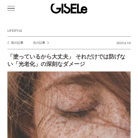
GISELe(ジ
ゼ
ル)
LIFESTYLE
前の記事
次の記事
2025.6.14
投
稿
「塗っているから大丈夫」 それだけでは防げな
ナ
い「光老化」の深刻なダメージ
ビ
ゲ
ー
シ
ョ
ン