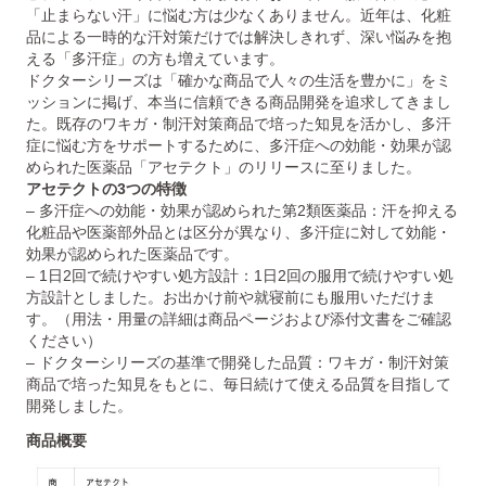
「止まらない汗」に悩む方は少なくありません。近年は、化粧
品による一時的な汗対策だけでは解決しきれず、深い悩みを抱
える「多汗症」の方も増えています。
ドクターシリーズは「確かな商品で人々の生活を豊かに」をミ
ッションに掲げ、本当に信頼できる商品開発を追求してきまし
た。既存のワキガ・制汗対策商品で培った知見を活かし、多汗
症に悩む方をサポートするために、多汗症への効能・効果が認
められた医薬品「アセテクト」のリリースに至りました。
アセテクトの3つの特徴
– 多汗症への効能・効果が認められた第2類医薬品：汗を抑える
化粧品や医薬部外品とは区分が異なり、多汗症に対して効能・
効果が認められた医薬品です。
– 1日2回で続けやすい処方設計：1日2回の服用で続けやすい処
方設計としました。お出かけ前や就寝前にも服用いただけま
す。（用法・用量の詳細は商品ページおよび添付文書をご確認
ください）
– ドクターシリーズの基準で開発した品質：ワキガ・制汗対策
商品で培った知見をもとに、毎日続けて使える品質を目指して
開発しました。
商品概要