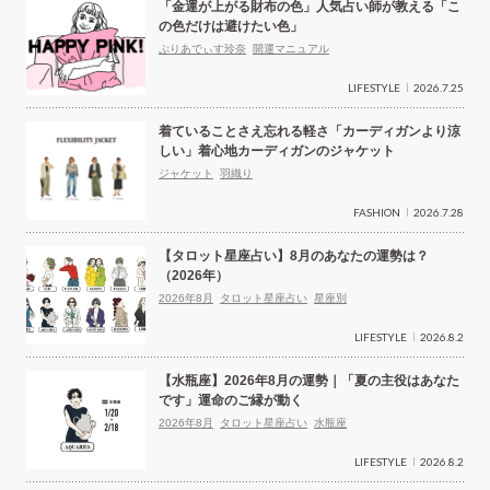
「金運が上がる財布の色」人気占い師が教える「こ
の色だけは避けたい色」
ぷりあでぃす玲奈
開運マニュアル
LIFESTYLE
2026.7.25
着ていることさえ忘れる軽さ「カーディガンより涼
しい」着心地カーディガンのジャケット
ジャケット
羽織り
FASHION
2026.7.28
【タロット星座占い】8月のあなたの運勢は？
（2026年）
2026年8月
タロット星座占い
星座別
LIFESTYLE
2026.8.2
【水瓶座】2026年8月の運勢｜「夏の主役はあなた
です」運命のご縁が動く
2026年8月
タロット星座占い
水瓶座
LIFESTYLE
2026.8.2