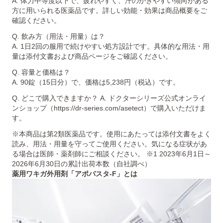
A. 体力中等度以下で、疲れやすく、汗のかきやすい傾向がある
方に用いられる医薬品です。詳しい効能・効果は商品概要をご
確認ください。
Q. 飲み方（用法・用量）は？
A. 1日2回の服用で続けやすい処方設計です。具体的な用法・用
量は添付文書および商品ページをご確認ください。
Q. 容量と価格は？
A. 90錠（15日分）で、価格は5,238円（税込）です。
Q. どこで購入できますか？ A. ドクターシリーズ公式オンライ
ンショップ（https://dr-series.com/asetect）で購入いただけま
す。
※本商品は第2類医薬品です。使用にあたっては添付文書をよく
読み、用法・用量を守ってご使用ください。気になる症状があ
る場合は医師・薬剤師にご相談ください。 ※1 2023年6月1日～
2026年6月30日の累計出荷本数（自社調べ）
薬用ワキガ外用剤「アポバスタ-F」とは