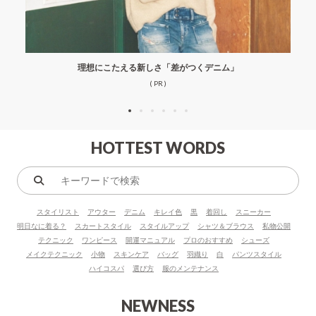
理想にこたえる新しさ「差がつくデニム」
( PR )
HOTTEST WORDS
キ
ー
スタイリスト
アウター
デニム
キレイ色
黒
着回し
スニーカー
ワ
明日なに着る？
スカートスタイル
スタイルアップ
シャツ＆ブラウス
私物公開
ー
テクニック
ワンピース
開運マニュアル
プロのおすすめ
シューズ
ド
メイクテクニック
小物
スキンケア
バッグ
羽織り
白
パンツスタイル
で
ハイコスパ
選び方
服のメンテナンス
検
索
NEWNESS