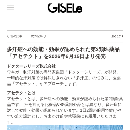
GISELe(ジ
ゼ
ル)
前の記事
次の記事
2026.7.9
投
稿
多汗症への効能・効果が認められた第2類医薬品
ナ
「アセテクト」を2026年6月15日より発売
ビ
ドクターシリーズ株式会社
ゲ
ワキガ・制汗対策の専門家集団「ドクターシリーズ」が開発。
一時的な汗対策では解決しきれない「多汗症」の悩みに、医薬
ー
品「アセテクト」がアプローチします。
シ
アセテクトとは
ョ
アセテクトとは、多汗症への効能・効果が認められた第2類医薬
品です。 汗を抑える化粧品や医薬部外品とは異なり、多汗症に
ン
対して効能・効果が認められています。1日2回の服用で続けや
すい処方設計とし、お出かけ前や就寝前にも服用いただけま
す。