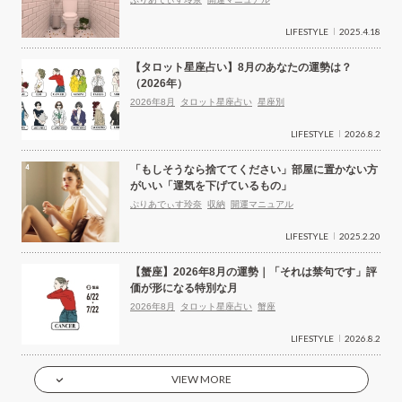
LIFESTYLE
2025.4.18
【タロット星座占い】8月のあなたの運勢は？
（2026年）
2026年8月
タロット星座占い
星座別
LIFESTYLE
2026.8.2
「もしそうなら捨ててください」部屋に置かない方
がいい「運気を下げているもの」
ぷりあでぃす玲奈
収納
開運マニュアル
LIFESTYLE
2025.2.20
【蟹座】2026年8月の運勢｜「それは禁句です」評
価が形になる特別な月
2026年8月
タロット星座占い
蟹座
LIFESTYLE
2026.8.2
VIEW MORE