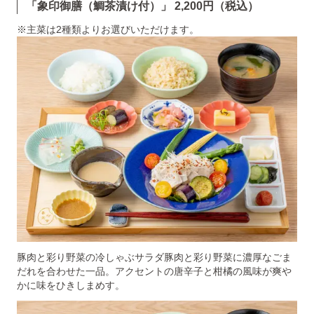
「象印御膳（鯛茶漬け付）」 2,200円（税込）
※主菜は2種類よりお選びいただけます。
豚肉と彩り野菜の冷しゃぶサラダ豚肉と彩り野菜に濃厚なごま
だれを合わせた一品。アクセントの唐辛子と柑橘の風味が爽や
かに味をひきしまめす。