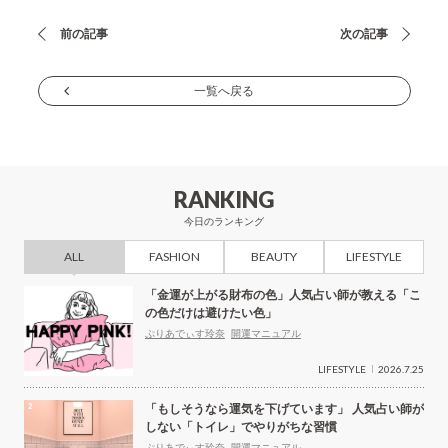
投
前の記事
次の記事
稿
ナ
一覧へ戻る
ビ
ゲ
ー
RANKING
シ
今日のランキング
ョ
ALL
FASHION
BEAUTY
LIFESTYLE
ン
「金運が上がる財布の色」人気占い師が教える「こ
の色だけは避けたい色」
ぷりあでぃす玲奈
開運マニュアル
LIFESTYLE
2026.7.25
「もしそうなら運気を下げています」 人気占い師が
しない「トイレ」でやりがちな習慣
ぷりあでぃす玲奈
開運マニュアル