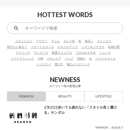
HOTTEST WORDS
キ
ー
スタイリスト
アウター
デニム
キレイ色
黒
着回し
スニーカー
ワ
明日なに着る？
スカートスタイル
スタイルアップ
シャツ＆ブラウス
私物公開
ー
テクニック
ワンピース
開運マニュアル
プロのおすすめ
シューズ
ド
メイクテクニック
小物
スキンケア
バッグ
羽織り
白
パンツスタイル
で
ハイコスパ
選び方
服のメンテナンス
検
索
NEWNESS
カテゴリー別の新着記事
FASHION
BEAUTY
LIFESTYLE
どれだけ歩いても疲れない「スタイル良く履け
る」サンダル
FASHION
2026.8.7