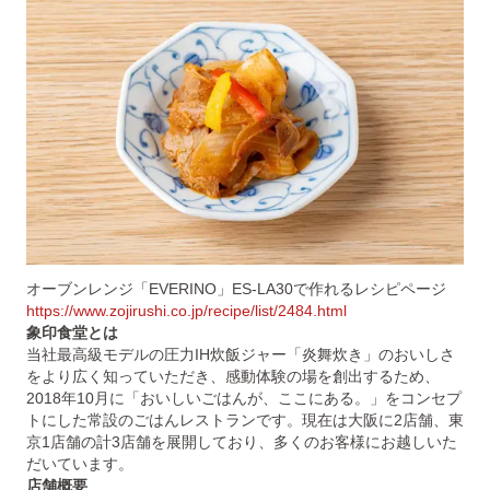
オーブンレンジ「EVERINO」ES-LA30で作れるレシピページ
https://www.zojirushi.co.jp/recipe/list/2484.html
象印食堂とは
当社最高級モデルの圧力IH炊飯ジャー「炎舞炊き」のおいしさ
をより広く知っていただき、感動体験の場を創出するため、
2018年10月に「おいしいごはんが、ここにある。」をコンセプ
トにした常設のごはんレストランです。現在は大阪に2店舗、東
京1店舗の計3店舗を展開しており、多くのお客様にお越しいた
だいています。
店舗概要