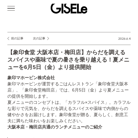
GISELe(ジ
ゼ
ル)
前の記事
次の記事
2026.6.4
投
稿
【象印食堂 大阪本店・梅田店】からだを調える
ナ
スパイスや薬味で夏の暑さを乗り越える！夏メニ
ューを6月5日（金）より提供開始
ビ
ゲ
象印マホービン株式会社
象印マホービンが運営するごはんレストラン「象印食堂大阪本
ー
店」、「象印食堂梅田店」では、6月5日（金）より夏メニュー
シ
の提供を開始します。
夏メニューのコンセプトは、「カラフル×スパイス」。カラフル
ョ
な彩りで元気を、からだを調えるスパイスや薬味で内側からの
ン
健やかさをお届けします。象印食堂が贈る、夏らしく、創意工
夫に満ちた味わいをお楽しみください。
大阪本店・梅田店共通のランチメニューのご紹介