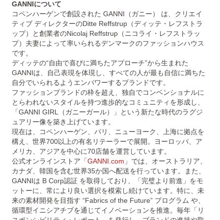
GANNIについて
コペンハーゲンで創設された GANNI（ガニー） は、クリエイ
ティブ ディレクターのDitte Reffstrup（ディッテ・レフストラ
ップ）と創業者のNicolaj Reffstrup（ニコライ・レフストラッ
プ）夫妻によって率いられるデンマークのファッションハウス
です。
ディッテの“自由で喜びに満ちたアプローチ”から生まれた
GANNIは、自己表現を体現し、すべての人が最も自信に満ちた
自分でいられるようエンパワーするブランドです。
ファッションブランドの枠を超え、独自でコンベンショナルに
とらわれないスタイルを持つ進歩的なコミュニティを形成し、
「GANNI GIRL（ガニーガール）」という新たな時代のラグジ
ュアリー像を築き上げています。
現在は、コペンハーゲン、パリ、ニューヨーク、上海に拠点を
構え、世界700以上の有名リテーラーで展開。ヨーロッパ、ア
メリカ、アジアを中心に70店舗を運営しています。
公式オンラインストア「
GANNI.com
」では、オーストラリア、
カナダ、韓国を含む世界35か国へ配送を行っています。また、
GANNIは B Corp認証 を取得しており、「完璧より前進」をモ
ットーに、常により良い選択を模索し続けています。特に、未
来の素材開発を目指す “Fabrics of the Future” プログラム や、
循環型イニシアチブを通じてイノベーションを推進。毎年「リ
スポンシビリティ・レポート」を発行し、ブランドの進捗や取