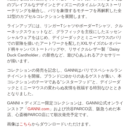
のプレイフルなデザインとディズニーのタイムレスなストーリ
ーテリングを融合し、パリを象徴するモチーフを再解釈した全
12型のカプセルコレクションを展開します。
ラインアップには、リンガーTシャツやボーダーTシャツ、クル
ーネックスウェットなど、グラフィックを主役にしたエッセン
シャルウェアをはじめ、デイジーダックとミニーマウスのパリ
での冒険を描いたアートワークを配したXXLサイズのレオパー
ド柄キャンバストートバッグや、リサイクルレザー製「Daisy
Duck Cardholder」の新色など、遊び心あふれるアクセサリー
が揃います。
コレクションの発売を記念し、GANNIはパリでスペシャルラン
チイベントを開催。ブランドにゆかりのあるゲストが集い、本
コレクションのテーマである”シスターフッド”と、デイジーダ
ックとミニーマウスの変わらぬ友情を祝福する特別なひととき
となりました。
GANNI × ディズニー限定コレクションは、GANNI公式オンライ
ンストア「
GANNI.com
」および渋谷PARCO店、阪急うめだ本
店、心斎橋PARCO店にて順次発売予定です。
画像は
こちら
からダウンロードいただけます。