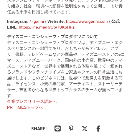
り組み、社会・環境への影響を透明性をもって公開し、より責
任ある未来を目指し続けています。
Instagram
:
@ganni
/
Website
:
https://www.ganni.com
/
公式
LINE
:
https://line.me/R/ti/p/70KpHFz
ディズニー・コンシューマ・プロダクツについて
ディズニー・コンシューマ・プロダクツは、ディズニー・エク
スペリエンスの一部門であり、おもちゃからアパレル、アプ
リ、書籍、テレビゲームなどの商品や、ディズニーストアのeコ
マース、ディズニー・パーク、国内外の小売店、世界中のディ
ズニーストアなど、世界中で展開される体験を通じて、愛され
るブランドやフランチャイズをご家族やファンの日常生活にお
届けします。このビジネスには、世界中で想像力を刺激する商
品、ライセンス、小売の専門家、アーティスト、ストーリーテ
ラー、技術者からなる世界トップクラスのチームが揃っていま
す。
企業プレスリリース詳細へ
PR TIMESトップへ
SHARE!