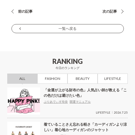
投
前の記事
次の記事
稿
ナ
一覧へ戻る
ビ
ゲ
ー
RANKING
シ
今日のランキング
ョ
ALL
FASHION
BEAUTY
LIFESTYLE
ン
「金運が上がる財布の色」人気占い師が教える「こ
の色だけは避けたい色」
ぷりあでぃす玲奈
開運マニュアル
LIFESTYLE
2026.7.25
着ていることさえ忘れる軽さ「カーディガンより涼
しい」着心地カーディガンのジャケット