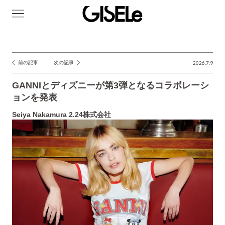
GISELe(ジ
ゼ
ル)
前の記事
次の記事
2026.7.9
投
稿
GANNIとディズニーが第3弾となるコラボレーシ
ナ
ョンを発表
ビ
Seiya Nakamura 2.24株式会社
ゲ
ー
シ
ョ
ン