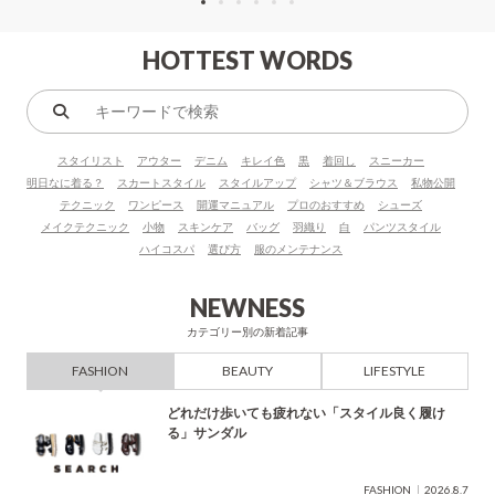
HOTTEST WORDS
キ
ー
スタイリスト
アウター
デニム
キレイ色
黒
着回し
スニーカー
ワ
明日なに着る？
スカートスタイル
スタイルアップ
シャツ＆ブラウス
私物公開
ー
テクニック
ワンピース
開運マニュアル
プロのおすすめ
シューズ
ド
メイクテクニック
小物
スキンケア
バッグ
羽織り
白
パンツスタイル
で
ハイコスパ
選び方
服のメンテナンス
検
索
NEWNESS
カテゴリー別の新着記事
FASHION
BEAUTY
LIFESTYLE
どれだけ歩いても疲れない「スタイル良く履け
る」サンダル
FASHION
2026.8.7