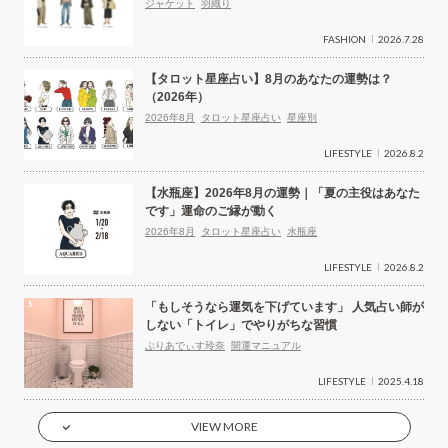
ジャケット
羽織り
FASHION
2026.7.28
【タロット星座占い】8月のあなたの運勢は？
（2026年）
2026年8月
タロット星座占い
星座別
LIFESTYLE
2026.8.2
【水瓶座】2026年8月の運勢｜「夏の主役はあなた
です」運命のご縁が動く
2026年8月
タロット星座占い
水瓶座
LIFESTYLE
2026.8.2
「もしそうなら運気を下げています」 人気占い師が
しない「トイレ」でやりがちな習慣
ぷりあでぃす玲奈
開運マニュアル
LIFESTYLE
2025.4.18
VIEW MORE