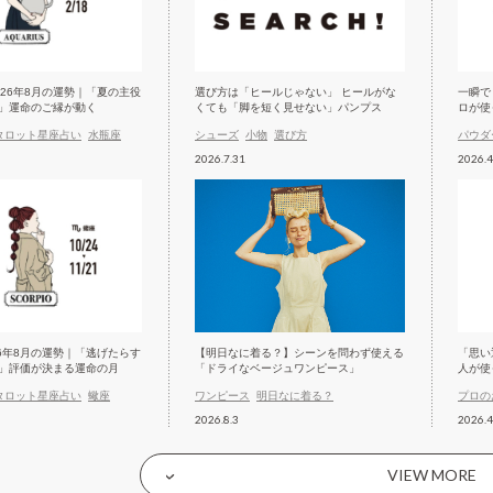
026年8月の運勢｜「夏の主役
選び方は「ヒールじゃない」 ヒールがな
一瞬で
」運命のご縁が動く
くても「脚を短く見せない」パンプス
ロが使
タロット星座占い
水瓶座
シューズ
小物
選び方
パウダ
2026.7.31
2026.4
26年8月の運勢｜「逃げたらす
【明日なに着る？】シーンを問わず使える
「思い
」評価が決まる運命の月
「ドライなベージュワンピース」
人が使
タロット星座占い
蠍座
ワンピース
明日なに着る？
プロの
2026.8.3
2026.4
VIEW MORE