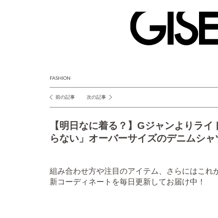
GISELe(ジ
ゼ
ル)
FASHION
前の記事
次の記事
投
稿
【明日なに着る？】Gジャンよりライ
ナ
らない」オーバーサイズのデニムシャ
ビ
ゲ
組み合わせ方や注目のアイテム、さらにはこれ
ー
新コーディネートを毎日更新してお届け中！
シ
ョ
ン