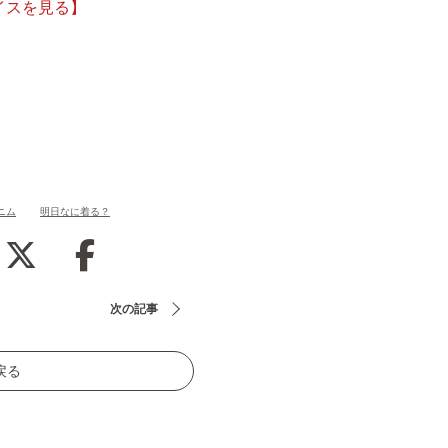
イスを見る】
ニム
明日なに着る？
次の記事
戻る