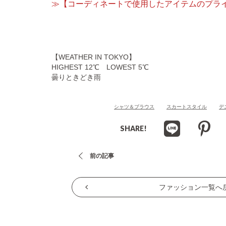
≫【コーディネートで使用したアイテムのプラ
【WEATHER IN TOKYO】
HIGHEST 12℃ LOWEST 5℃
曇りときどき雨
シャツ＆ブラウス
スカートスタイル
デ
SHARE!
投
前の記事
稿
ナ
ファッション一覧へ
ビ
ゲ