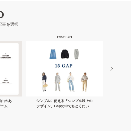
D
記事を選択
FASHION
理由のあ
シンプルに使える「シンプル以上の
コレは優
デニムの
デザイン」Gapの中でもとくにいい
すい」シ
「1万円以下のベーシックアイテ
も選
ム」