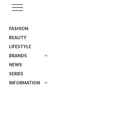
GISELe(ジ
ゼ
FASHION
ル)
BEAUTY
LIFESTYLE
BRANDS
NEWS
SERIES
INFORMATION