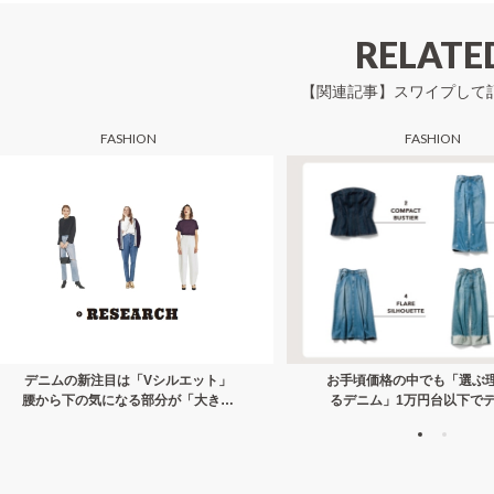
ー
シ
RELATE
ョ
【関連記事】スワイプして
ン
FASHION
FASHION
デニムの新注目は「Vシルエット」
お手頃価格の中でも「選ぶ
腰から下の気になる部分が「大きく
るデニム」1万円台以下で
太く見えない」シルエット
バリエを更新