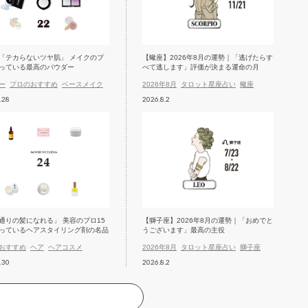
「テカらないツヤ肌」 メイクのプ
【蠍座】2026年8月の運勢｜「逃げたらす
っている最高のパウダー
べて逃します」評価が決まる運命の月
ー
プロのおすすめ
ベースメイク
2026年8月
タロット星座占い
蠍座
.28
2026.8.2
通りの髪になれる」 美容のプロ15
【獅子座】2026年8月の運勢｜「おめでと
っているヘアスタイリング剤の名品
うございます」最高の主役
おすすめ
ヘア
ヘアコスメ
2026年8月
タロット星座占い
獅子座
.30
2026.8.2