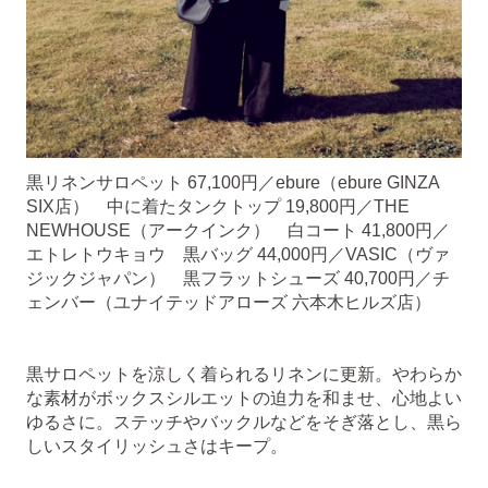
黒リネンサロペット 67,100円／ebure（ebure GINZA
SIX店） 中に着たタンクトップ 19,800円／THE
NEWHOUSE（アークインク） 白コート 41,800円／
エトレトウキョウ 黒バッグ 44,000円／VASIC（ヴァ
ジックジャパン） 黒フラットシューズ 40,700円／チ
ェンバー（ユナイテッドアローズ 六本木ヒルズ店）
黒サロペットを涼しく着られるリネンに更新。やわらか
な素材がボックスシルエットの迫力を和ませ、心地よい
ゆるさに。ステッチやバックルなどをそぎ落とし、黒ら
しいスタイリッシュさはキープ。