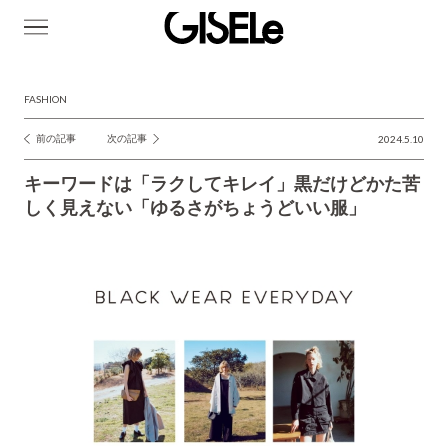
GISELe(ジ
ゼ
ル)
FASHION
前の記事
次の記事
2024.5.10
投
稿
キーワードは「ラクしてキレイ」黒だけどかた苦
ナ
しく見えない「ゆるさがちょうどいい服」
ビ
ゲ
ー
シ
ョ
ン