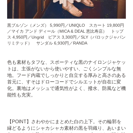
黒ブルゾン（メンズ） 5,990円／UNIQLO スカート 19,800円
／マイカ アンド ディール（MICA & DEAL 恵比寿店） トップ
ス 4,950円／Ungrid ピアス 3,300円／SLY（バロックジャパン
リミテッド） サンダル 6,930円／RANDA
色も素材もタフな、スポーティな黒のナイロンジャケッ
トは、主張がないから使いやすい、ごくシンプルな無
地。フード内蔵でしっかりと自立する厚みと高さのある
首元に、すそはドローコードでシルエットが自在に変
化。裏地はメッシュで通気性がよく、撥水、防風など機
能性も充実。
【POINT】さわやかにまとめた白の上下。その輪郭を
縁どるようにシャカシャカ素材の黒を羽織り、あいまい