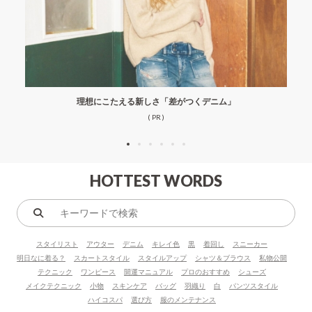
理想にこたえる新しさ「差がつくデニム」
( PR )
HOTTEST WORDS
キ
ー
スタイリスト
アウター
デニム
キレイ色
黒
着回し
スニーカー
ワ
明日なに着る？
スカートスタイル
スタイルアップ
シャツ＆ブラウス
私物公開
ー
テクニック
ワンピース
開運マニュアル
プロのおすすめ
シューズ
ド
メイクテクニック
小物
スキンケア
バッグ
羽織り
白
パンツスタイル
で
ハイコスパ
選び方
服のメンテナンス
検