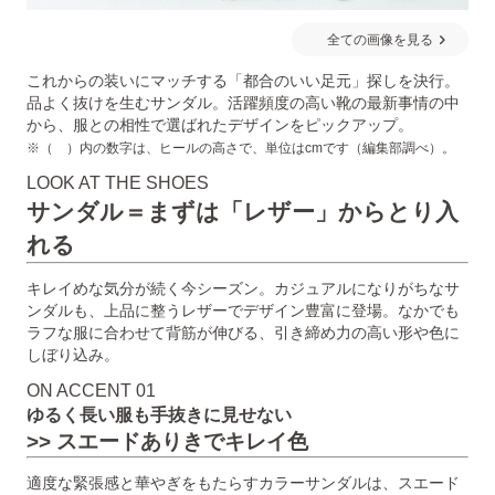
全ての画像を見る
これからの装いにマッチする「都合のいい足元」探しを決行。
品よく抜けを生むサンダル。活躍頻度の高い靴の最新事情の中
から、服との相性で選ばれたデザインをピックアップ。
※（ ）内の数字は、ヒールの高さで、単位はcmです（編集部調べ）。
LOOK AT THE SHOES
サンダル＝まずは「レザー」からとり入
れる
キレイめな気分が続く今シーズン。カジュアルになりがちなサ
ンダルも、上品に整うレザーでデザイン豊富に登場。なかでも
ラフな服に合わせて背筋が伸びる、引き締め力の高い形や色に
しぼり込み。
ON ACCENT 01
ゆるく長い服も手抜きに見せない
>> スエードありきでキレイ色
適度な緊張感と華やぎをもたらすカラーサンダルは、スエード