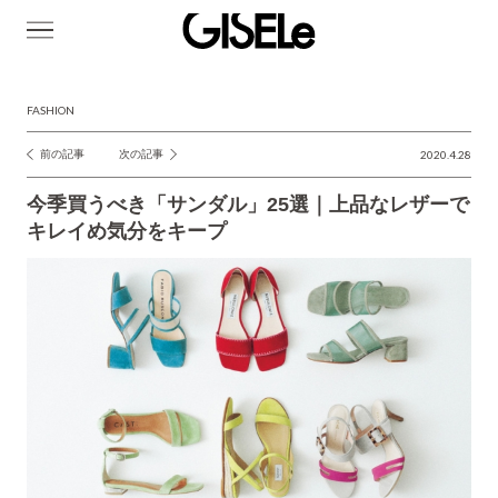
GISELe(ジ
ゼ
ル)
FASHION
前の記事
次の記事
2020.4.28
投
稿
今季買うべき「サンダル」25選｜上品なレザーで
ナ
キレイめ気分をキープ
ビ
ゲ
ー
シ
ョ
ン