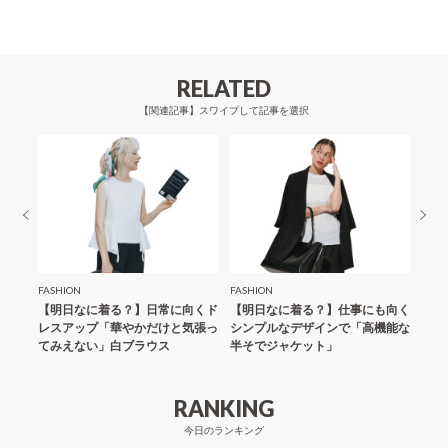
ビ
ゲ
ー
RELATED
シ
【関連記事】スワイプして記事を選択
ョ
ン
FASHION
FASHION
FASH
ップス
【明日なに着る？】日常に向くド
【明日なに着る？】仕事にも向く
素肌
カー
レスアップ「華やかだけと気張っ
シンプルなデザインで「高機能な
長そ
てみえない」白ブラウス
半そでジャケット」
RANKING
今日のランキング