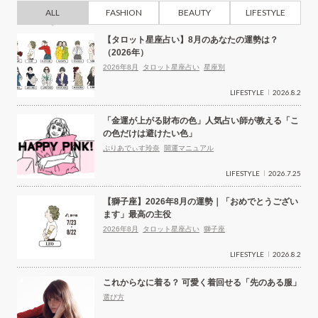
ALL
FASHION
BEAUTY
LIFESTYLE
【タロット星座占い】8月のあなたの運勢は？
（2026年）
2026年8月
タロット星座占い
星座別
LIFESTYLE
2026.8.2
「金運が上がる財布の色」人気占い師が教える「こ
の色だけは避けたい色」
ぷりあでぃす玲奈
開運マニュアル
LIFESTYLE
2026.7.25
【獅子座】2026年8月の運勢｜「おめでとうござい
ます」最高の主役
2026年8月
タロット星座占い
獅子座
LIFESTYLE
2026.8.2
これからなに着る？ 可愛く着回せる「先のある服」
選び方