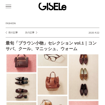
GISELe(ジ
ゼ
ル)
FASHION
前の記事
次の記事
2020.9.22
投
稿
最旬「ブラウン小物」セレクション vol.1｜コン
ナ
サバ、クール、マニッシュ、ウォーム
ビ
ゲ
ー
シ
ョ
ン