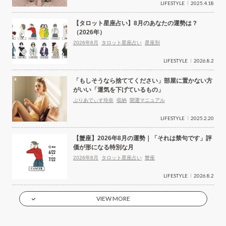
LIFESTYLE
2025.4.18
【タロット星座占い】8月のあなたの運勢は？
（2026年）
2026年8月
タロット星座占い
星座別
LIFESTYLE
2026.8.2
「もしそうなら捨ててください」部屋に置かない方
がいい「運気を下げているもの」
ぷりあでぃす玲奈
収納
開運マニュアル
LIFESTYLE
2025.2.20
【蟹座】2026年8月の運勢｜「それは禁句です」評
価が形になる特別な月
2026年8月
タロット星座占い
蟹座
LIFESTYLE
2026.8.2
VIEW MORE