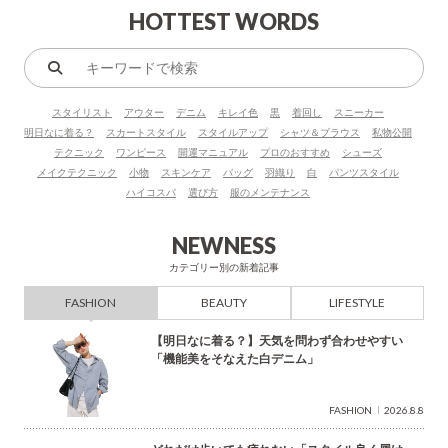
HOTTEST WORDS
キ
ー
スタイリスト
アウター
デニム
キレイ色
黒
着回し
スニーカー
ワ
明日なに着る？
スカートスタイル
スタイルアップ
シャツ＆ブラウス
私物公開
ー
テクニック
ワンピース
開運マニュアル
プロのおすすめ
シューズ
ド
メイクテクニック
小物
スキンケア
バッグ
羽織り
白
パンツスタイル
で
ハイコスパ
選び方
服のメンテナンス
検
索
NEWNESS
カテゴリー別の新着記事
FASHION
BEAUTY
LIFESTYLE
【明日なに着る？】天気を問わず合わせやすい
「機能美をそなえた白デニム」
FASHION
2026.8.8