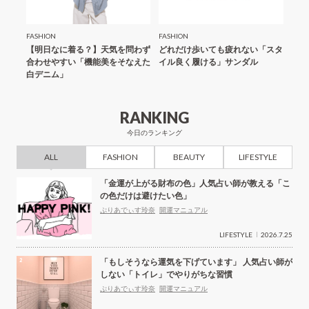
FASHION
FASHION
FASH
「夏の
【明日なに着る？】天気を問わず
どれだけ歩いても疲れない「スタ
【明
合わせやすい「機能美をそなえた
イル良く履ける」サンダル
にス
白デニム」
ール
RANKING
今日のランキング
ALL
FASHION
BEAUTY
LIFESTYLE
「金運が上がる財布の色」人気占い師が教える「こ
の色だけは避けたい色」
ぷりあでぃす玲奈
開運マニュアル
LIFESTYLE
2026.7.25
「もしそうなら運気を下げています」 人気占い師が
しない「トイレ」でやりがちな習慣
ぷりあでぃす玲奈
開運マニュアル