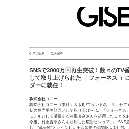
GISELe(ジ
ゼ
ル)
前の記事
次の記事
投
稿
SNSで3000万回再生突破！数々のT
ナ
して取り上げられた「 フォーネス 」
ビ
ダーに就任！
ゲ
ー
株式会社コニー
株式会社コニー（本社：大阪府/ブランド名：ルクセア）
シ
初の鼻専用美顔器として取り上げられた「フォーネス
ョ
モデルとして活躍する村重杏奈さんを起用したことを
今後、村重杏奈さんを起用した広告ビジュアル・SNS
ン
し、“鼻美容”という新しい美容習慣の認知拡大を目指