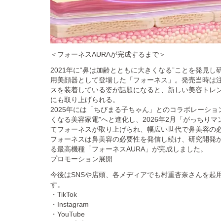
＜フォーネスAURAが完成するまで＞
2021年に“鼻は加齢とともに大きくなる”ことを発見し
用美顔器として登場した「フォーネス」。発売当時は注
スを装着している姿が話題になると、新しい美容トレ
にも取り上げられる。
2025年には「ちびまる子ちゃん」とのコラボレーショ
くなる美容家電”へと進化し、2026年2月「がっちり
てフォーネスが取り上げられ、幅広い世代で鼻美容の
フォーネスは鼻美容の必要性を発信し続け、研究開発
る最高機種「フォーネスAURA」が完成しました。
プロモーション展開
今後はSNSや店頭、各メディアでも村重杏奈さんを起
す。
・TikTok
・Instagram
・YouTube