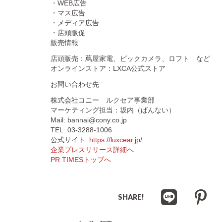
・WEB広告
・マス広告
・メディア広告
・店頭販促
販売情報
店頭販売：蔦屋家電、ビックカメラ、ロフト など
オンラインストア：LXCA公式ストア
お問い合わせ先
株式会社コニー ルクセア事業部
マーケティング担当：坂内（ばんない）
Mail: bannai@cony.co.jp
TEL: 03-3288-1006
公式サイト:
https://luxcear.jp/
企業プレスリリース詳細へ
PR TIMESトップへ
SHARE!
投