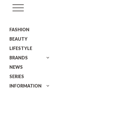
GISELe(ジ
ゼ
FASHION
ル)
BEAUTY
LIFESTYLE
BRANDS
NEWS
SERIES
INFORMATION