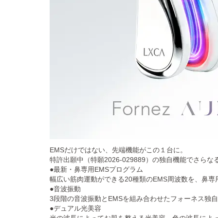
EMSだけではない、先端機能がこの１台に。
特許出願中（特願2026-029889）の独自機能でさら
●最新・鼻専用EMSプログラム
幅広い筋肉運動ができる20種類のEMS周波数を、鼻
●音波振動
3段階の音波振動とEMSを組み合わせたフォーネス独自
●デュアル光美容
光の波長によってお肌を整える光美容。色の波長によ