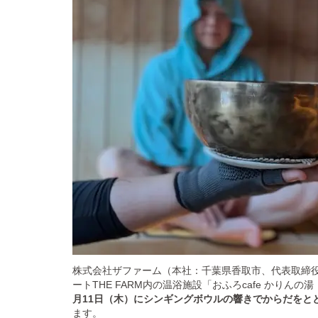
株式会社ザファーム（本社：千葉県香取市、代表取締
ートTHE FARM内の温浴施設「おふろcafe かりん
月11日（木）にシンギングボウルの響きでからだをと
ます。