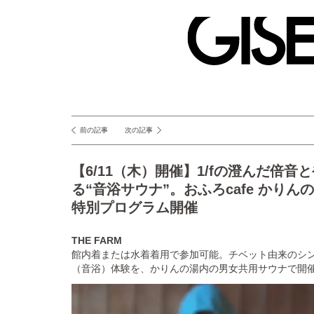
GISELe(ジ
ゼ
ル)
前の記事
次の記事
投
稿
【6/11（木）開催】1/fの澄んだ倍
ナ
る“音浴サウナ”。おふろcafe かり
ビ
特別プログラム開催
ゲ
ー
THE FARM
館内着または水着着用で参加可能。チベット由来のシ
シ
（音浴）体験を、かりんの湯内の男女共用サウナで開
ョ
ン