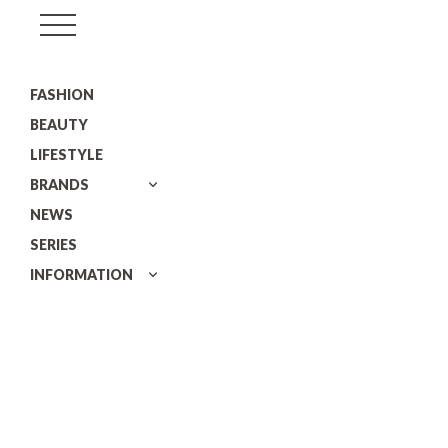
GISELe(ジ
ゼ
FASHION
ル)
BEAUTY
LIFESTYLE
BRANDS
NEWS
SERIES
INFORMATION