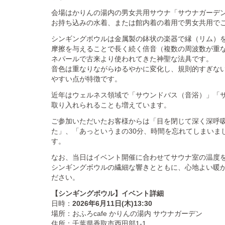
会場はかりんの湯内の男女共用サウナ「サウナガーデ
お持ち込みの水着、または館内着の着用で男女共用で
シンギングボウルは金属製の鉢状の楽器で縁（リム）
摩擦を与えることで長く続く倍音（複数の周波数が重
ネパールで古来より使われてきた神聖な法具です。
音色は重なりながらゆるやかに変化し、規則的すぎな
やすい点が特徴です。
近年はウェルネス領域で「サウンドバス（音浴）」「
取り入れられることも増えています。
ご参加いただいたお客様からは「目を閉じて深く深呼吸
た」、「あっというまの30分、時間を忘れてしまいま
す。
なお、当日はイベント開催に合わせてサウナ室の温度
シンギングボウルの繊細な響きとともに、心地よい暖
ださい。
【シンギングボウル】イベント詳細
日時：
2026年6月11日(木)13:30
場所：おふろcafe かりんの湯内 サウナガーデン
住所：千葉県香取市西田部1-1