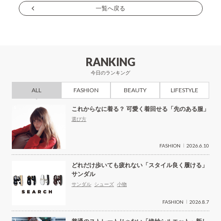
ナ
一覧へ戻る
ビ
ゲ
ー
RANKING
シ
今日のランキング
ョ
ALL
FASHION
BEAUTY
LIFESTYLE
ン
これからなに着る？ 可愛く着回せる「先のある服」
選び方
FASHION
2026.6.10
どれだけ歩いても疲れない「スタイル良く履ける」
サンダル
サンダル
シューズ
小物
FASHION
2026.8.7