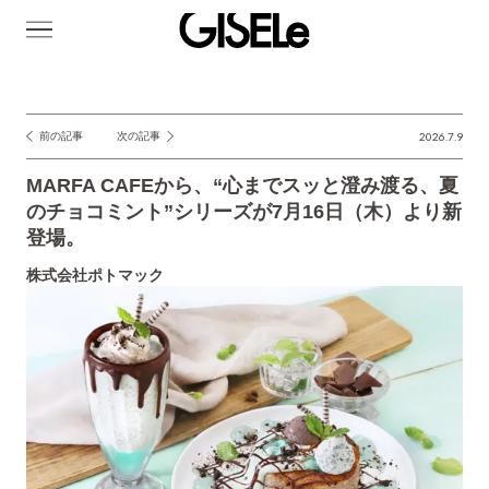
GISELe(ジ
ゼ
ル)
前の記事
次の記事
2026.7.9
投
稿
MARFA CAFEから、“心までスッと澄み渡る、夏
ナ
のチョコミント”シリーズが7月16日（木）より新
登場。
ビ
ゲ
株式会社ポトマック
ー
シ
ョ
ン