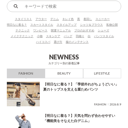
キ
ー
スタイリスト
アウター
デニム
キレイ色
黒
着回し
スニーカー
ワ
明日なに着る？
スカートスタイル
スタイルアップ
シャツ＆ブラウス
私物公開
ー
テクニック
ワンピース
開運マニュアル
プロのおすすめ
シューズ
ド
メイクテクニック
小物
スキンケア
バッグ
羽織り
白
パンツスタイル
で
ハイコスパ
選び方
服のメンテナンス
検
索
NEWNESS
カテゴリー別の新着記事
FASHION
BEAUTY
LIFESTYLE
【明日なに着る？】「季節外れがちょうどいい」
夏のトップスを支える重ためパンツ
FASHION
2026.8.9
【明日なに着る？】天気を問わず合わせやすい
「機能美をそなえた白デニム」