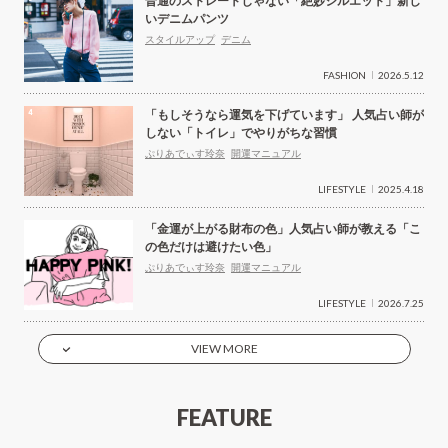
普通のストレートじゃない「絶妙シルエット」新し
いデニムパンツ
スタイルアップ
デニム
FASHION
2026.5.12
「もしそうなら運気を下げています」 人気占い師が
しない「トイレ」でやりがちな習慣
ぷりあでぃす玲奈
開運マニュアル
LIFESTYLE
2025.4.18
「金運が上がる財布の色」人気占い師が教える「こ
の色だけは避けたい色」
ぷりあでぃす玲奈
開運マニュアル
LIFESTYLE
2026.7.25
VIEW MORE
FEATURE