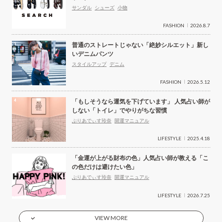
サンダル
シューズ
小物
FASHION
2026.8.7
普通のストレートじゃない「絶妙シルエット」新し
いデニムパンツ
スタイルアップ
デニム
FASHION
2026.5.12
「もしそうなら運気を下げています」 人気占い師が
しない「トイレ」でやりがちな習慣
ぷりあでぃす玲奈
開運マニュアル
LIFESTYLE
2025.4.18
「金運が上がる財布の色」人気占い師が教える「こ
の色だけは避けたい色」
ぷりあでぃす玲奈
開運マニュアル
LIFESTYLE
2026.7.25
VIEW MORE