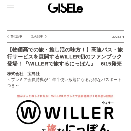
GISELe(ジ
ゼ
ル)
前の記事
次の記事
2026.6.4
投
稿
【物価高での旅・推し活の味方！】高速バス・旅
ナ
行サービスを展開するWILLER初のファンブック
登場！『WILLERで旅するにっぽん』 6/15発売
ビ
ゲ
株式会社 宝島社
～プレミア会員特典が１年半使い放題になるお得なパスポート
ー
つき～
シ
ョ
ン