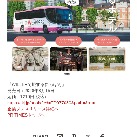
『WILLERで旅するにっぽん』
発売日：2026年6月15日
定価：1210円(税込)
https://tkj.jp/book/?cd=TD077080&path=&s1=
企業プレスリリース詳細へ
PR TIMESトップへ