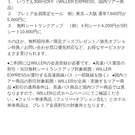
１. いつでも300円OFF（WILLER EXPRESS、国内ツアー商
品）
２. プレミア会員限定セール 例）東京→大阪 通常7,600円が
5,000円に
３. 無料シートランクアップ （例）４列シート4,200円が3列
シート10,800円に
そのほか、無料招待券／限定グッズプレゼント／旅先オプショ
ン特典／お問い合わせ窓口優先対応など、お得なサービスがさ
まざま受けられます。
●ご利用にはWILLERの会員登録が必要です。●高速バス運賃の
割引・当日無料シートランクアップ対象範囲：WILLER
EXPRESSが運行する高速路線バス（一部路線を除く） ●国内ツ
アー商品の割引対象範囲：WILLERが企画・実施するツアー商
品 ●割引の適用条件は、高速バス商品と国内ツアー商品では異
なりますので、WILLER公式ホームページにてご確認くださ
い。●フェリー単体商品（フェリー+オプション含む）とホテル
単体商品は、プレミア会員割引の対象外となります。