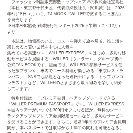
ファッション雑誌販売部数トップシェア※の株式会社宝島社
（本社：東京都千代田区、代表取締役社長：関川誠）は、2026
年6月15日（月）に、TJ MOOK『WILLERで旅するにっぽん』
を発売します。
※日本ABC協会 雑誌発行社レポート2025下半期（７～12月）
より
本誌は、物価高のいま、コストを抑えて旅や帰省、推し活を
楽しめると若い世代を中心に人気を
集めている高速バス「WILLER EXPRESS」をはじめ、多彩な移
動サービスを展開する「WILLER（ウィラー）」グループ初の
公式FAN BOOKです。誌面では、WILLERの移動サービスを使
った旅プランや、車内でコース料理が楽しめる「東京レストラ
ンバス」、SNSでも話題となった運転士による「トップガンコ
ンテスト」など、WILLERのさまざまな取り組みを楽しく紹介
しています。
特別付録は、「プレミア会員」へアップグレードできる
「WILLER PREMIUM PASSPORT」です。 WILLER EXPRESS
や国内ツアーがいつでも300円オフになるほか、無料のシート
ランクアップやプレミア会員限定セールなど、多彩なサービス
を受けることができます。さらに、通常1年間のプレミア会員期
間が、本パスポートでは取得から１年半の間利用可能となる、