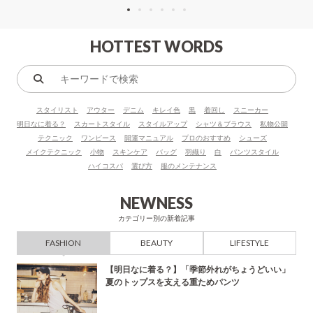
HOTTEST WORDS
キ
ー
スタイリスト
アウター
デニム
キレイ色
黒
着回し
スニーカー
ワ
明日なに着る？
スカートスタイル
スタイルアップ
シャツ＆ブラウス
私物公開
ー
テクニック
ワンピース
開運マニュアル
プロのおすすめ
シューズ
ド
メイクテクニック
小物
スキンケア
バッグ
羽織り
白
パンツスタイル
で
ハイコスパ
選び方
服のメンテナンス
検
索
NEWNESS
カテゴリー別の新着記事
FASHION
BEAUTY
LIFESTYLE
【明日なに着る？】「季節外れがちょうどいい」
夏のトップスを支える重ためパンツ