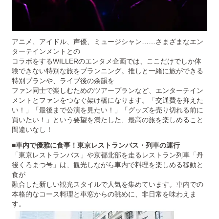
アニメ、アイドル、声優、ミュージシャン……さまざまなエン
ターテインメントとの
コラボをするWILLERのエンタメ企画では、ここだけでしか体
験できない特別な旅をプランニング。推しと一緒に旅ができる
特別プランや、ライブ後の余韻を
ファン同士で楽しむためのツアープランなど、エンターテイン
メントとファンをつなぐ架け橋になります。「交通費を抑えた
い！」「最後まで公演を見たい！」「グッズを売り切れる前に
買いたい！」という要望を満たした、最高の旅を楽しめること
間違いなし！
■車内で優雅に食事！東京レストランバス・列車の運行
「東京レストランバス」や京都北部を走るレストラン列車「丹
後くろまつ号」は、観光しながら車内で料理を楽しめる移動と
食が
融合した新しい観光スタイルで人気を集めています。車内での
本格的なコース料理と車窓からの眺めに、非日常を味わえま
す。