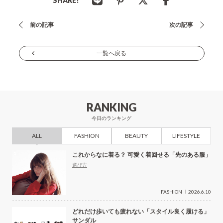
SHARE!
投
前の記事
次の記事
稿
ナ
一覧へ戻る
ビ
ゲ
ー
RANKING
シ
今日のランキング
ョ
ALL
FASHION
BEAUTY
LIFESTYLE
ン
これからなに着る？ 可愛く着回せる「先のある服」
選び方
FASHION
2026.6.10
どれだけ歩いても疲れない「スタイル良く履ける」
サンダル