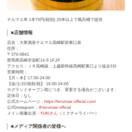
テルマエ串 1本70円(税別) 20本以上で風呂桶で提供
■
店舗情報
店名：大衆酒泉テルマエ高崎駅前東口泉
住所：
〒370-0841
群馬県高崎市栄町14-9 1F,2F
アクセス：ＪＲ高崎線、上越新幹線高崎駅東口より徒歩3分
営業時間：
【月～木】17:00-24:00
【金/土/日/祝前/祝】 16:00-24:00
※グランドオープン前につき、変更する場合がございます。
定休日：なし
公式ホームページ：
https://terumae-official.com/
公式Instagram：
＠terumae.official
メイン画像出演：
YUKIさん
（ミクチャライバー）
■メディア関係者の皆様へ