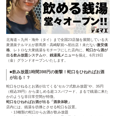
北海道～九州・海外（タイ）まで全国23店舗を展開している大
衆酒泉テルマエが群馬県・高崎駅前へ初出店！未だない
激安価
格
、レトロな大衆銭湯をモチーフにした店内に、
蛇口から酒が
出る飲み放題システム
や、
銭湯風メニュー
を揃え、6月19日
（金）グランドオープンいたします。
■飲み放題1時間398円の衝撃！蛇口をひねればお酒
が出る！？
蛇口をひねるとお酒が出てくる“セルフ式飲み放題”や、35円
（税込39円）から楽しめる超コスパフード、まるで銭湯に来た
かのような非日常空間が特徴。
蛇口をひねればお酒が出る「酒泉体験」
店内には、銭湯を彷彿とさせる蛇口を設置。
・13種類の蛇口からお酒が飲み放題