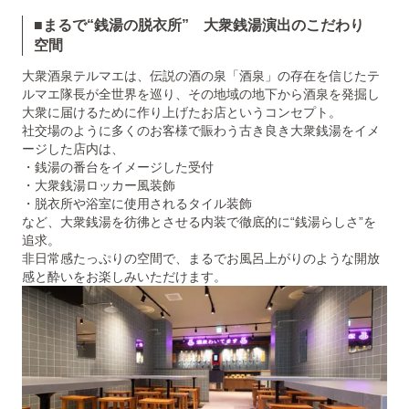
■まるで“銭湯の脱衣所” 大衆銭湯演出のこだわり
空間
大衆酒泉テルマエは、伝説の酒の泉「酒泉」の存在を信じたテ
ルマエ隊長が全世界を巡り、その地域の地下から酒泉を発掘し
大衆に届けるために作り上げたお店というコンセプト。
社交場のように多くのお客様で賑わう古き良き大衆銭湯をイメ
ージした店内は、
・銭湯の番台をイメージした受付
・大衆銭湯ロッカー風装飾
・脱衣所や浴室に使用されるタイル装飾
など、大衆銭湯を彷彿とさせる内装で徹底的に“銭湯らしさ”を
追求。
非日常感たっぷりの空間で、まるでお風呂上がりのような開放
感と酔いをお楽しみいただけます。