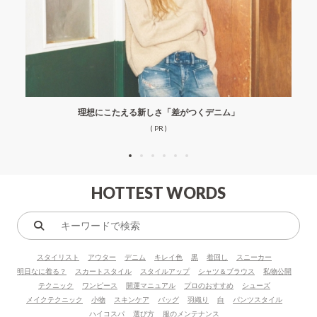
理想にこたえる新しさ「差がつくデニム」
( PR )
HOTTEST WORDS
キ
ー
スタイリスト
アウター
デニム
キレイ色
黒
着回し
スニーカー
ワ
明日なに着る？
スカートスタイル
スタイルアップ
シャツ＆ブラウス
私物公開
ー
テクニック
ワンピース
開運マニュアル
プロのおすすめ
シューズ
ド
メイクテクニック
小物
スキンケア
バッグ
羽織り
白
パンツスタイル
で
ハイコスパ
選び方
服のメンテナンス
検