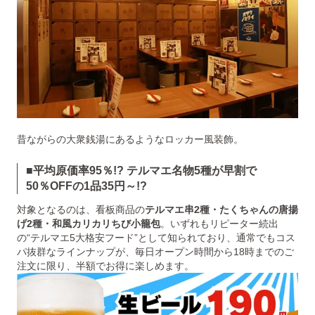
昔ながらの大衆銭湯にあるようなロッカー風装飾。
■
平均原価率95％!?
テルマエ名物5種が早割で
50％OFFの1品35円～!?
対象となるのは、看板商品の
テルマエ串2種・たくちゃんの唐揚
げ2種・和風カリカリちび小籠包
。いずれもリピーター続出
の“テルマエ5大格安フード”として知られており、通常でもコス
パ抜群なラインナップが、毎日オープン時間から18時までのご
注文に限り、半額でお得に楽しめます。