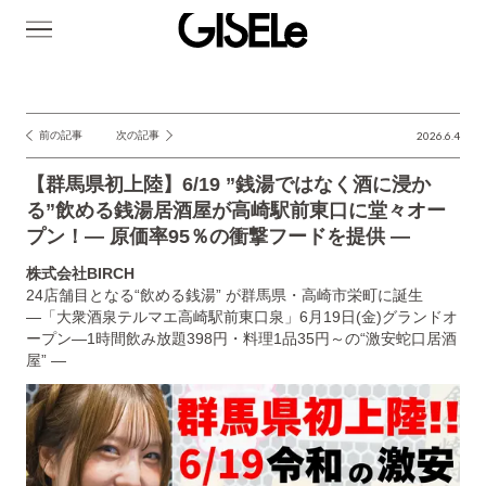
GISELe(ジ
ゼ
ル)
前の記事
次の記事
2026.6.4
投
稿
【群馬県初上陸】6/19 ”銭湯ではなく酒に浸か
ナ
る”飲める銭湯居酒屋が高崎駅前東口に堂々オー
プン！― 原価率95％の衝撃フードを提供 ―
ビ
ゲ
株式会社BIRCH
24店舗目となる“飲める銭湯” が群馬県・高崎市栄町に誕生
ー
―「大衆酒泉テルマエ高崎駅前東口泉」6月19日(金)グランドオ
シ
ープン―1時間飲み放題398円・料理1品35円～の“激安蛇口居酒
屋” ―
ョ
ン