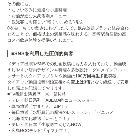
その他にも、
・ちょい飲みに最適な小皿料理
・お酒が進む大衆酒場メニュー
・観光客にも嬉しい“軽くつまめる”構成
0次会、ちょい飲みにもぴったりで、飲み放題プランと組み合わ
せることで、価格以上の満足感を味わえる、高崎駅前屈指の高
コスパ飲み体験を提供いたします。
■SNSを利用した圧倒的集客
メディア出演やSNSでの動画投稿にも力を入れており、動画映
えしやすい店内デザインや料理を多数設け、グルメインフルエ
ンサーとのタイアップＳＮＳ動画は
100万回再生
多数突破。
タイアップ動画投稿開始直後から
売上は3倍
となり継続して安定
した売上を記録しております。
■TV番組出演履歴 ※一部抜粋
・テレビ朝日系列「ABEMA的ニュースショー」
・読売放送「すまたん！ZIP！」
・毎日放送「水野真紀の魔法のレストラン」「ゼニガメ」
・北海道文化放送「いっとこ！」
・テレビ西日本「生放送てんじんNOW」
・広島RCCテレビ「イマナマ！」