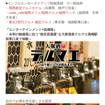
■インフルエンサータイアップ投稿実績 ※一部抜粋
・
関西格安グルメホテル
（兵庫県 神戸三宮泉）
・
code_cafe福岡カフェ/福岡グルメ/福岡ランチ
（福岡県 天神
大名泉）
・
東京Z世代グルメ 確定グルメ
（東京都 池袋駅東口泉）
『エンターテインメント×低価格』
～
令和の物価高に抗う“格安居酒屋”を大衆酒泉テルマエ高崎駅
前東口泉で体験～
自分でお酒を作る楽しさを提供