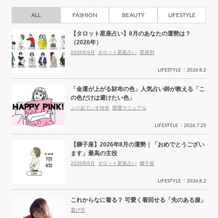
ョ
ALL
FASHION
BEAUTY
LIFESTYLE
ン
【タロット星座占い】8月のあなたの運勢は？
（2026年）
2026年8月
タロット星座占い
星座別
LIFESTYLE
2026.8.2
「金運が上がる財布の色」人気占い師が教える「こ
の色だけは避けたい色」
ぷりあでぃす玲奈
開運マニュアル
LIFESTYLE
2026.7.25
【獅子座】2026年8月の運勢｜「おめでとうござい
ます」最高の主役
2026年8月
タロット星座占い
獅子座
LIFESTYLE
2026.8.2
これからなに着る？ 可愛く着回せる「先のある服」
選び方