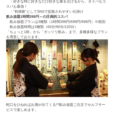
・好きな時に好きなだけ好きな量を注げるから、タイパもコ
スパも最強！
・“初体験”としてSNSで拡散されやすい仕掛け
飲み放題1時間398円～の圧倒的コスパ
飲み放題プランは3種類（1時間398円/698円/998円）※税別
飲み放題時間は3種類（60分/90分/120分）
「ちょっと1杯」から「ガッツリ飲み」まで、多種多様なプラン
を用意しております。
蛇口をひねればお酒が出てくる!?飲み放題ご注文でセルフサー
ビスで楽しめます。