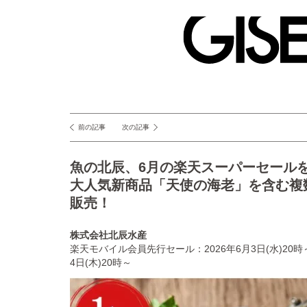
GISELe(ジ
ゼ
ル)
前の記事
次の記事
投
稿
魚の北辰、6月の楽天スーパーセール
ナ
大人気新商品「天使の海老」を含む複
ビ
販売！
ゲ
ー
株式会社北辰水産
楽天モバイル会員先行セール：2026年6月3日(水)20
シ
4日(木)20時～
ョ
ン