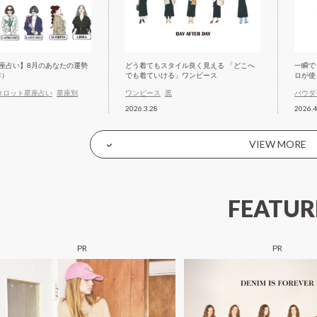
座占い】8月のあなたの運勢
どう着てもスタイル良く見える 「どこへ
一瞬で
年）
でも着ていける」ワンピース
ロが使
タロット星座占い
星座別
ワンピース
黒
パウダ
2026.3.28
2026.4
VIEW MORE
FEATUR
PR
PR