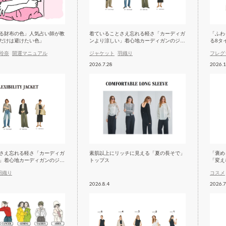
る財布の色」人気占い師が教
着ていることさえ忘れる軽さ「カーディガ
「ふわ
だけは避けたい色」
ンより涼しい」着心地カーディガンのジャ
る8タ
ケット
玲奈
開運マニュアル
ジャケット
羽織り
フレグ
2026.7.28
2026.1
さえ忘れる軽さ「カーディガ
素肌以上にリッチに見える「夏の長そで」
「褒め
」着心地カーディガンのジャ
トップス
「変え
羽織り
コスメ
2026.8.4
2026.7