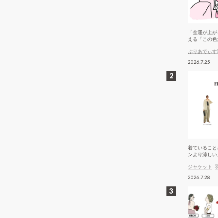
「金運が上が
える「この色
ぷりあでぃす
2026.7.25
着ていること
ンより涼しい
ケット
ジャケット
2026.7.28