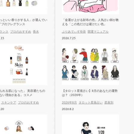
っといい香りがする人」が選んでい
「金運が上がる財布の色」人気占い師が教
イプのフレグランス
える「この色だけは避けたい色」
ランス
プロのおすすめ
香水
ぷりあでぃす玲奈
開運マニュアル
.15
2026.7.25
られる肌になった」 美容通たちの
【タロット星座占い】8月のあなたの運勢
ない理由がある」コスメ
は？（2026年）
スキンケア
プロのおすすめ
2026年8月
タロット星座占い
星座別
.20
2026.8.2