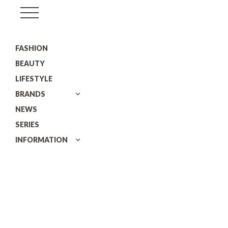
GISELe(ジ
ゼ
FASHION
ル)
BEAUTY
LIFESTYLE
BRANDS
NEWS
SERIES
INFORMATION