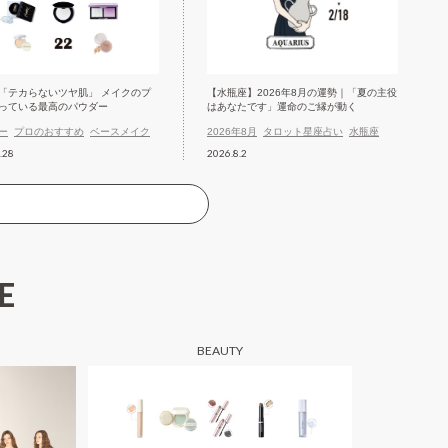
「テカらないツヤ肌」 メイクのプ
【水瓶座】2026年8月の運勢｜「夏の主役
っている最高のパウダー
はあなたです」運命のご縁が動く
ー
プロのおすすめ
ベースメイク
2026年8月
タロット星座占い
水瓶座
.28
2026.8.2
E
BEAUTY