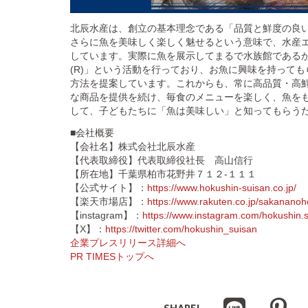
北辰水産は、創立の基本理念である「品質と鮮度の良
さらに魚を美味しく楽しく魅せるという意味で、水産
しています。実際に魚を展示してまるで水族館である
(R)️」という活動を行っており、お魚に興味を持って
方法を提案しています。これからも、常に高品質・高
な商品を提供を続け、毎食のメニューを楽しく、魚を
して、子どもたちに「魚は美味しい」と知ってもらう
■会社概要
【会社名】株式会社北辰水産
【代表取締役】代表取締役社長 高山信行
【所在地】千葉県柏市花野井７１２-１１１
【公式サイト】：
https://www.hokushin-suisan.co.jp/
【楽天市場店】：
https://www.rakuten.co.jp/sakananoh
【instagram】：
https://www.instagram.com/hokushin.s
【X】：
https://twitter.com/hokushin_suisan
企業プレスリリース詳細へ
PR TIMESトップへ