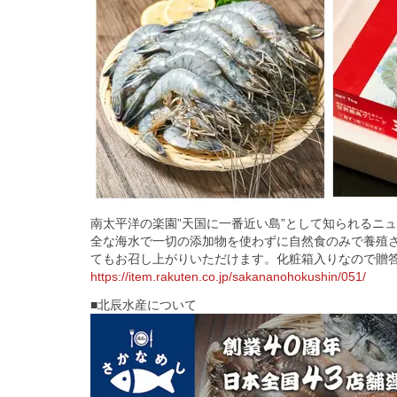
南太平洋の楽園”天国に一番近い島”として知られるニ
全な海水で一切の添加物を使わずに自然食のみで養殖
てもお召し上がりいただけます。化粧箱入りなので贈
https://item.rakuten.co.jp/sakananohokushin/051/
■北辰水産について