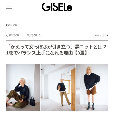
GISELe(ジ
ゼ
ル)
FASHION
前の記事
次の記事
2022.12.24
投
稿
「かえって女っぽさが引き立つ」黒ニットとは？
ナ
1枚でバランス上手になれる理由【3選】
ビ
ゲ
ー
シ
ョ
ン