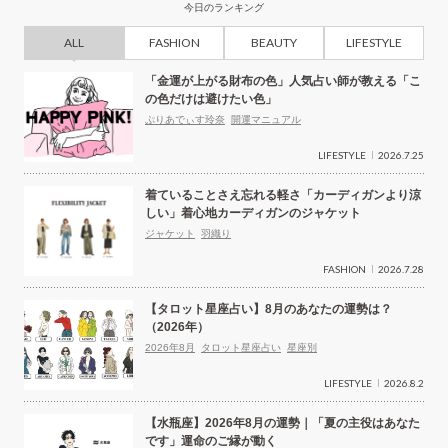
今日のランキング
ALL
FASHION
BEAUTY
LIFESTYLE
「金運が上がる財布の色」人気占い師が教える「こ
の色だけは避けたい色」
ぷりあでぃす玲奈
開運マニュアル
LIFESTYLE
2026.7.25
着ていることさえ忘れる軽さ「カーディガンより涼
しい」着心地カーディガンのジャケット
ジャケット
羽織り
FASHION
2026.7.28
【タロット星座占い】8月のあなたの運勢は？
（2026年）
2026年8月
タロット星座占い
星座別
LIFESTYLE
2026.8.2
【水瓶座】2026年8月の運勢｜「夏の主役はあなた
です」運命のご縁が動く