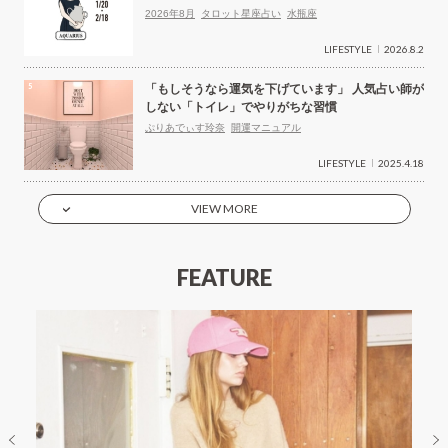
2026年8月
タロット星座占い
水瓶座
LIFESTYLE
2026.8.2
「もしそうなら運気を下げています」 人気占い師が
しない「トイレ」でやりがちな習慣
ぷりあでぃす玲奈
開運マニュアル
LIFESTYLE
2025.4.18
VIEW MORE
FEATURE