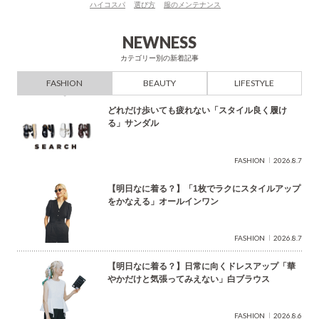
ハイコスパ
選び方
服のメンテナンス
検
索
NEWNESS
カテゴリー別の新着記事
FASHION
BEAUTY
LIFESTYLE
どれだけ歩いても疲れない「スタイル良く履け
る」サンダル
FASHION
2026.8.7
【明日なに着る？】「1枚でラクにスタイルアップ
をかなえる」オールインワン
FASHION
2026.8.7
【明日なに着る？】日常に向くドレスアップ「華
やかだけと気張ってみえない」白ブラウス
FASHION
2026.8.6