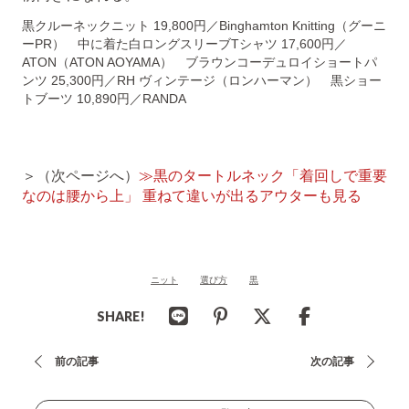
黒クルーネックニット 19,800円／Binghamton Knitting（グーニ
ーPR） 中に着た白ロングスリーブTシャツ 17,600円／
ATON（ATON AOYAMA） ブラウンコーデュロイショートパ
ンツ 25,300円／RH ヴィンテージ（ロンハーマン） 黒ショー
トブーツ 10,890円／RANDA
＞（次ページへ）
≫黒のタートルネック「着回しで重要
なのは腰から上」 重ねて違いが出るアウターも見る
ニット
選び方
黒
SHARE!
投
前の記事
次の記事
稿