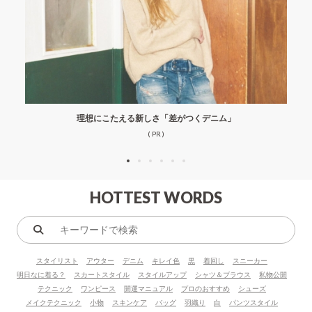
理想にこたえる新しさ「差がつくデニム」
( PR )
HOTTEST WORDS
キ
ー
スタイリスト
アウター
デニム
キレイ色
黒
着回し
スニーカー
ワ
明日なに着る？
スカートスタイル
スタイルアップ
シャツ＆ブラウス
私物公開
ー
テクニック
ワンピース
開運マニュアル
プロのおすすめ
シューズ
ド
メイクテクニック
小物
スキンケア
バッグ
羽織り
白
パンツスタイル
で