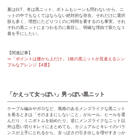
夏は白T、冬は黒ニット。ボトムもシーンも問わないから、ニ
ットの中でもなくてはならない絶対的な存在。それだけに選択
肢も多く、理想にたどりつくのに時間を要するのも事実。それ
ぞれの黒ニットにまつわる力に着目し、明確な理由で新たな１
着を手にしたい。
【関連記事】
≫「ポイントは腰から上だけ」 1枚の黒ニットが見違えるシン
プルなアレンジ【4選】
「かえって女っぽい」男っぽい黒ニット
ケーブル編みやポロなど、風格のあるメンズライクな黒ニット
を着るときは「そのままにしないこと」がルール。ヒールを選
んだり、ミニボトムを始めたり。逆にメンズライクなニット以
外は思い切りキレイにまとめても、カジュアルとキレイのバラ
ンスが上手にとれるから、女っぽさの引き出しを増やすきっか