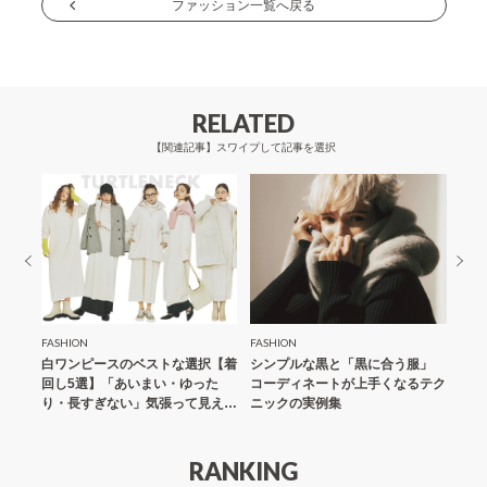
ナ
ファッション一覧へ戻る
ビ
ゲ
ー
RELATED
シ
【関連記事】スワイプして記事を選択
ョ
ン
FASHION
FASHION
FASH
 1枚
白ワンピースのベストな選択【着
シンプルな黒と「黒に合う服」
ワン
プルな
回し5選】「あいまい・ゆった
コーディネートが上手くなるテク
ト図
り・長すぎない」気張って見えな
ニックの実例集
しな
いミルクカラー
シル
RANKING