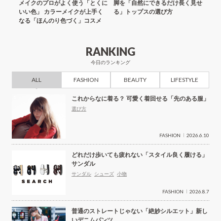
アルで
メイクのプロがよく使う「とくに
脚を「自然にできるだけ長く見せ
着回
れから
いい色」 カラーメイクが上手く
る」トップスの選び方
どこ
なる「ほんのり色づく」コスメ
選び
RANKING
今日のランキング
ALL
FASHION
BEAUTY
LIFESTYLE
これからなに着る？ 可愛く着回せる「先のある服」
選び方
FASHION
2026.6.10
どれだけ歩いても疲れない「スタイル良く履ける」
サンダル
サンダル
シューズ
小物
FASHION
2026.8.7
普通のストレートじゃない「絶妙シルエット」新し
いデニムパンツ