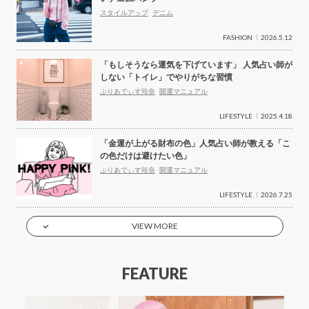
スタイルアップ
デニム
FASHION
2026.5.12
「もしそうなら運気を下げています」 人気占い師が
しない「トイレ」でやりがちな習慣
ぷりあでぃす玲奈
開運マニュアル
LIFESTYLE
2025.4.18
「金運が上がる財布の色」人気占い師が教える「こ
の色だけは避けたい色」
ぷりあでぃす玲奈
開運マニュアル
LIFESTYLE
2026.7.25
VIEW MORE
FEATURE