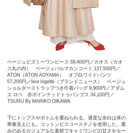
ベージュビズミーワンピース 59,400円／カオス（カオ
ス丸の内） ベージュバルマカンコート 137,500円／
ATON（ATON AOYAMA） オフ白ワイドパンツ
57,200円／leur logette（ブランドニュース） ベージュ
ショルダーストラップつき巾着バッグ 9,900円／アダム
エ ロペ 赤ポインテッドトゥパンプス 34,100円／
TSURU By MARIKO OIKAWA
下にトップスやボトムを重ねられる、適度な余白は体の
華奢見えにも。コットンビスコースチノを使用した、重
みのあるカジュアルな素材でキャミワンピの甘さをセー