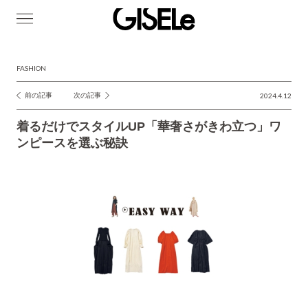
GISELe(ジ
ゼ
ル)
FASHION
前の記事
次の記事
2024.4.12
投
稿
着るだけでスタイルUP「華奢さがきわ立つ」ワ
ナ
ンピースを選ぶ秘訣
ビ
ゲ
ー
シ
ョ
ン