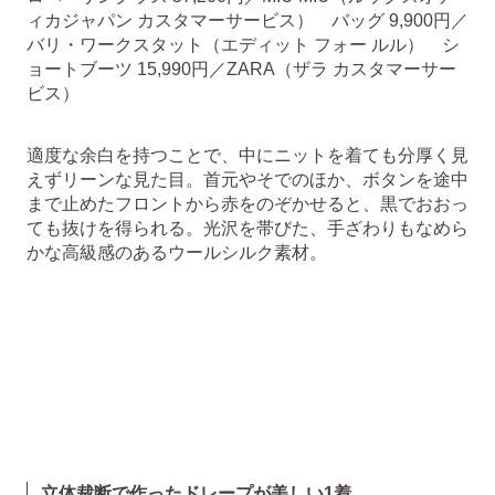
ィカジャパン カスタマーサービス） バッグ 9,900円／
バリ・ワークスタット（エディット フォー ルル） シ
ョートブーツ 15,990円／ZARA（ザラ カスタマーサー
ビス）
適度な余白を持つことで、中にニットを着ても分厚く見
えずリーンな見た目。首元やそでのほか、ボタンを途中
まで止めたフロントから赤をのぞかせると、黒でおおっ
ても抜けを得られる。光沢を帯びた、手ざわりもなめら
かな高級感のあるウールシルク素材。
立体裁断で作ったドレープが美しい1着