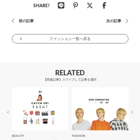
SHARE!
投
前の記事
次の記事
稿
ナ
ファッション一覧へ戻る
ビ
ゲ
ー
RELATED
シ
【関連記事】スワイプして記事を選択
ョ
ン
BEAUTY
FASHION
FASH