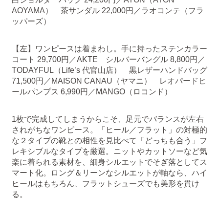
AOYAMA） 茶サンダル 22,000円／ラオコンテ（フラ
ッパーズ）
【左】ワンピースは着まわし。手に持ったステンカラー
コート 29,700円／AKTE シルバーバングル 8,800円／
TODAYFUL（Life’s 代官山店） 黒レザーハンドバッグ
71,500円／MAISON CANAU（ヤマニ） レオパードヒ
ールパンプス 6,990円／MANGO（ロコンド）
1枚で完成してしまうからこそ、足元でバランスが左右
されがちなワンピース。「ヒール／フラット」の対極的
な２タイプの靴との相性を見比べて「どっちも合う」フ
レキシブルなタイプを厳選。ニットやカットソーなど気
楽に着られる素材を、細身シルエットでそぎ落としてス
マート化。ロング＆リーンなシルエットが軸なら、ハイ
ヒールはもちろん、フラットシューズでも美形を貫け
る。