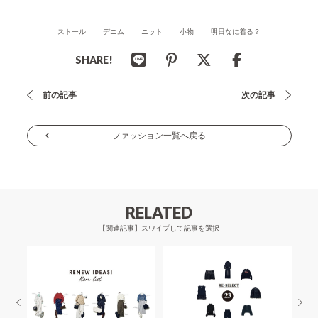
ストール
デニム
ニット
小物
明日なに着る？
SHARE!
投
前の記事
次の記事
稿
ナ
ファッション一覧へ戻る
ビ
ゲ
ー
RELATED
シ
【関連記事】スワイプして記事を選択
ョ
ン