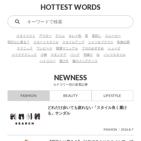
HOTTEST WORDS
キ
ー
スタイリスト
アウター
デニム
キレイ色
黒
着回し
スニーカー
ワ
明日なに着る？
スカートスタイル
スタイルアップ
シャツ＆ブラウス
私物公開
ー
テクニック
ワンピース
開運マニュアル
プロのおすすめ
シューズ
ド
メイクテクニック
小物
スキンケア
バッグ
羽織り
白
パンツスタイル
で
ハイコスパ
選び方
服のメンテナンス
検
索
NEWNESS
カテゴリー別の新着記事
FASHION
BEAUTY
LIFESTYLE
どれだけ歩いても疲れない「スタイル良く履け
る」サンダル
FASHION
2026.8.7