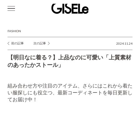
GISELe(ジ
ゼ
ル)
FASHION
前の記事
次の記事
2024.11.24
投
稿
【明日なに着る？】上品なのに可愛い「上質素材
ナ
のあったかストール」
ビ
ゲ
組み合わせ方や注目のアイテム、さらにはこれから着た
ー
い服探しにも役立つ、最新コーディネートを毎日更新し
てお届け中！
シ
ョ
ン