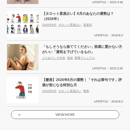
LIFESTYLE
2025.4.18
【タロット星座占い】8月のあなたの運勢は？
（2026年）
2026年8月
タロット星座占い
星座別
LIFESTYLE
2026.8.2
「もしそうなら捨ててください」部屋に置かない方
がいい「運気を下げているもの」
ぷりあでぃす玲奈
収納
開運マニュアル
LIFESTYLE
2025.2.20
【蟹座】2026年8月の運勢｜「それは禁句です」評
価が形になる特別な月
2026年8月
タロット星座占い
蟹座
LIFESTYLE
2026.8.2
VIEW MORE