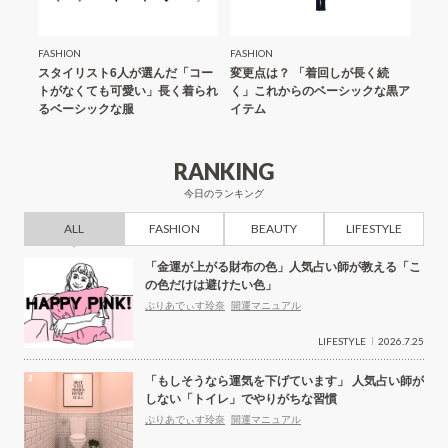
FASHION
FASHION
LIFE
スのい
スタイリスト6人が選んだ「コー
変更点は？ 「着回しが長く続
シン
節にち
トがなくても可愛い」長く着られ
く」これからのベーシックな黒ア
集め
例」
るベーシックな服
イテム
かる
RANKING
今日のランキング
ALL
FASHION
BEAUTY
LIFESTYLE
「金運が上がる財布の色」人気占い師が教える「こ
の色だけは避けたい色」
ぷりあでぃす玲奈
開運マニュアル
LIFESTYLE
2026.7.25
「もしそうなら運気を下げています」 人気占い師が
しない「トイレ」でやりがちな習慣
ぷりあでぃす玲奈
開運マニュアル