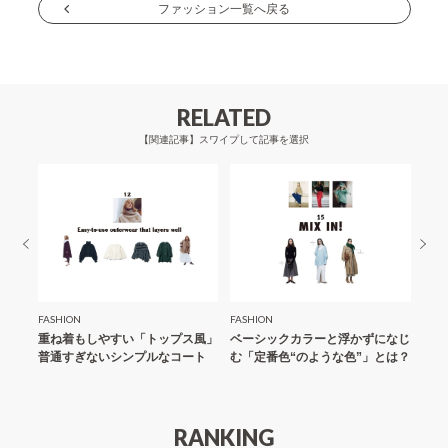
ナ
ファッション一覧へ戻る
ビ
ゲ
ー
RELATED
シ
【関連記事】スワイプして記事を選択
ョ
ン
FASHION
FASHION
FASH
も可愛
重ね着もしやすい「トップス風」
ベーシックカラーと浮かずになじ
ポイ
クな
普通すぎないシンプルなコート
む「定番色“のような色”」とは？
るだ
「コ
RANKING