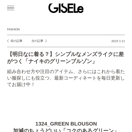
GISELe(ジ
ゼ
ル)
FASHION
前の記事
次の記事
2025.1.11
投
稿
【明日なに着る？】シンプルなメンズライクに差
ナ
がつく「ナイキのグリーンブルゾン」
ビ
組み合わせ方や注目のアイテム、さらにはこれから着た
ゲ
い服探しにも役立つ、最新コーディネートを毎日更新し
てお届け中！
ー
シ
ョ
ン
1324_GREEN BLOUSON
加減のちょうどいい「コクのあるグリーン」