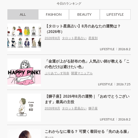
今日のランキング
ALL
FASHION
BEAUTY
LIFESTYLE
【タロット星座占い】8月のあなたの運勢は？
（2026年）
2026年8月
タロット星座占い
星座別
LIFESTYLE
2026.8.2
「金運が上がる財布の色」人気占い師が教える「こ
の色だけは避けたい色」
ぷりあでぃす玲奈
開運マニュアル
LIFESTYLE
2026.7.25
【獅子座】2026年8月の運勢｜「おめでとうござい
ます」最高の主役
2026年8月
タロット星座占い
獅子座
LIFESTYLE
2026.8.2
これからなに着る？ 可愛く着回せる「先のある服」
選び方