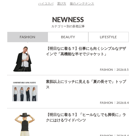
ハイコスパ
選び方
服のメンテナンス
検
索
NEWNESS
カテゴリー別の新着記事
FASHION
BEAUTY
LIFESTYLE
【明日なに着る？】仕事にも向くシンプルなデザ
インで「高機能な半そでジャケット」
FASHION
2026.8.5
素肌以上にリッチに見える「夏の長そで」トップ
ス
FASHION
2026.8.4
【明日なに着る？】「ヒールなしでも脚長に」ラ
クにはけるワイドパンツ
FASHION
2026.8.4