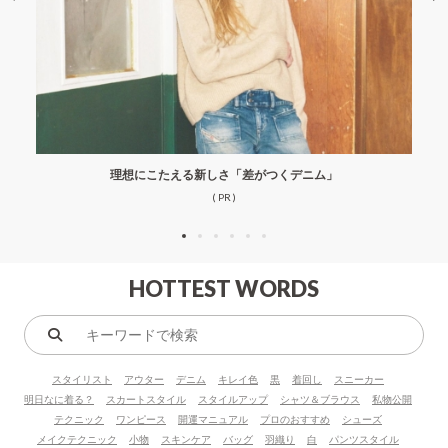
理想にこたえる新しさ「差がつくデニム」
( PR )
HOTTEST WORDS
キ
ー
スタイリスト
アウター
デニム
キレイ色
黒
着回し
スニーカー
ワ
明日なに着る？
スカートスタイル
スタイルアップ
シャツ＆ブラウス
私物公開
ー
テクニック
ワンピース
開運マニュアル
プロのおすすめ
シューズ
ド
メイクテクニック
小物
スキンケア
バッグ
羽織り
白
パンツスタイル
で