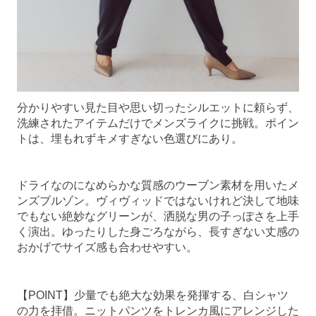
分かりやすい見た目や思い切ったシルエットに頼らず、
洗練されたアイテムだけでメンズライクに挑戦。ポイン
トは、埋もれずキメすぎない色選びにあり。
ドライなのになめらかな質感のウーブン素材を用いたメ
ンズブルゾン。ヴィヴィッドではないけれど決して地味
でもない絶妙なグリーンが、洒脱な男の子っぽさを上手
く演出。ゆったりした身ごろながら、長すぎない丈感の
おかげでサイズ感も合わせやすい。
【POINT】少量でも絶大な効果を発揮する、白シャツ
の力を拝借。ニットパンツをトレンカ風にアレンジした