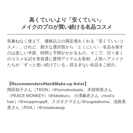
高くていいより「安くていい」
メイクのプロが買い続ける名品コスメ
気兼ねなく使えて、価格以上の満足感をくれる「安くていいコ
スメ」。けれど、膨大な選択肢から「とくにいい」名品を探す
のは楽しい半面、時間と手間がかかるもの。そこで、日々多く
のコスメを試す美容通に愛用アイテムを取材。人気ヘアメイク
たちが「ずっと使い続けている」揺るぎない名品をご紹介。
【Recommenders/Hair&Make-up Artist】
岡田知子さん（TRON）/＠tomokookada、木部明美さん
（PEACE MONKEY）/＠kibeburu、小澤麻衣さん（mod’s
hair）/＠moppmopp8、スガタクマさん/＠sugatakuma、淡路美
里さん（POIL）/＠misatoawaji