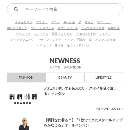
キ
ー
スタイリスト
アウター
デニム
キレイ色
黒
着回し
スニーカー
ワ
明日なに着る？
スカートスタイル
スタイルアップ
シャツ＆ブラウス
私物公開
ー
テクニック
ワンピース
開運マニュアル
プロのおすすめ
シューズ
ド
メイクテクニック
小物
スキンケア
バッグ
羽織り
白
パンツスタイル
で
ハイコスパ
選び方
服のメンテナンス
検
索
NEWNESS
カテゴリー別の新着記事
FASHION
BEAUTY
LIFESTYLE
どれだけ歩いても疲れない「スタイル良く履け
る」サンダル
FASHION
2026.8.7
【明日なに着る？】「1枚でラクにスタイルアップ
をかなえる」オールインワン