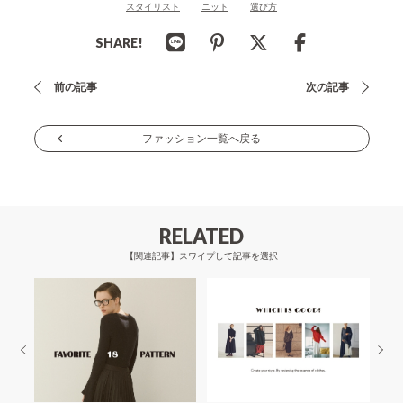
スタイリスト
ニット
選び方
SHARE!
投
前の記事
次の記事
稿
ナ
ファッション一覧へ戻る
ビ
ゲ
ー
RELATED
シ
【関連記事】スワイプして記事を選択
ョ
ン