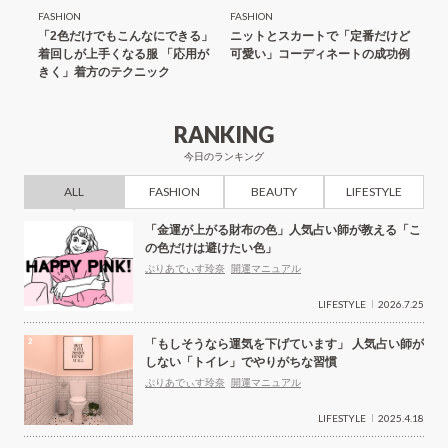
FASHION
FASHION
FASH
アップ
「2色だけでもこんなにできる」
ニットとスカートで「定番だけど
「ま
ディネ
着回しが上手くなる服 「応用が
可愛い」コーディネートの成功例
サリ
きく」着方のテクニック
目立
RANKING
今日のランキング
ALL
FASHION
BEAUTY
LIFESTYLE
「金運が上がる財布の色」人気占い師が教える「こ
の色だけは避けたい色」
ぷりあでぃす玲奈
開運マニュアル
LIFESTYLE
2026.7.25
「もしそうなら運気を下げています」 人気占い師が
しない「トイレ」でやりがちな習慣
ぷりあでぃす玲奈
開運マニュアル
LIFESTYLE
2025.4.18