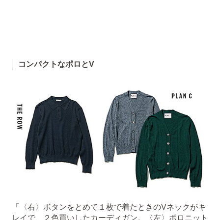
コンパクトなポロとV
「〈右〉ボタンをとめて１枚で着たときのVネックがキ
レイで、２色買いしたカーディガン。〈左〉ポロニット