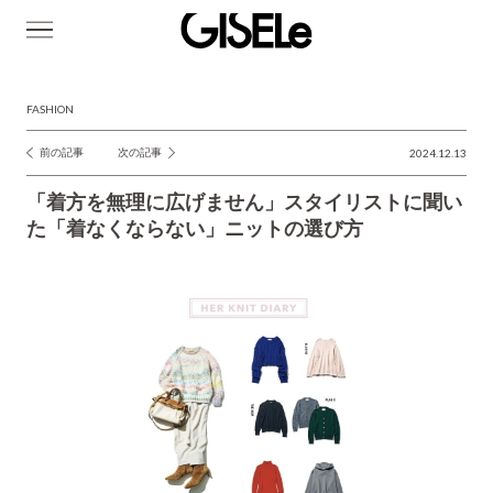
GISELe(ジ
ゼ
ル)
FASHION
前の記事
次の記事
2024.12.13
投
稿
「着方を無理に広げません」スタイリストに聞い
ナ
た「着なくならない」ニットの選び方
ビ
ゲ
ー
シ
ョ
ン