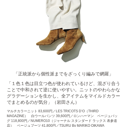
「正統派から個性派までをざっくり編みで網羅」
「１色１色は目立つ色が使われているけど、混ざり合う
ことで中和されて逆に使いやすい。ニットのやわらかな
グラデーションを生かし、全アイテムをマイルドカラー
でまとめるのが気分」（岩田さん）
マルチカラーニット 83,600円／LES TRICOTS D’O（THIRD
MAGAZINE） 白ウールパンツ 39,600円／ロンハーマン ベージュバッ
グ 118,800円／NUMERO10（ジャーナル スタンダード ラックス 表参道
店） ベージュブーツ 41,800円／TSURU By MARIKO OIKAWA