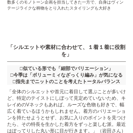
数多くのモノトーン企画を担当してきた一方で、自身はヴィン
テージライクな柄物をとり入れたスタイリングも大好き
「シルエットや素材に合わせて、１着１着に役割
を」
□似ている形でも「細部でバリエーション」
□今季は「ボリューミィなざっくり編み」が気になる
□指先までニットのことを考えたトータルバランス
「全体のシルエットや首元に着目して選ぶことが多いけ
ど、特定のテイストにしぼって見定めていないため、キ
レイめのVネックもあれば、ルーズな色物も好きで、幅
広く着ているほうかもしれません。着方のバリエーショ
ンを持たせようとせず、お気に入りのポイントを見つけ
たら、その特長を生かした着方をずっと楽しむ派。最近
はぽってりした丸い形に目が行きます。」（岩田さん）