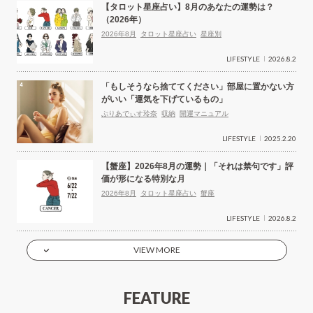
【タロット星座占い】8月のあなたの運勢は？
（2026年）
2026年8月
タロット星座占い
星座別
LIFESTYLE
2026.8.2
「もしそうなら捨ててください」部屋に置かない方
がいい「運気を下げているもの」
ぷりあでぃす玲奈
収納
開運マニュアル
LIFESTYLE
2025.2.20
【蟹座】2026年8月の運勢｜「それは禁句です」評
価が形になる特別な月
2026年8月
タロット星座占い
蟹座
LIFESTYLE
2026.8.2
VIEW MORE
FEATURE